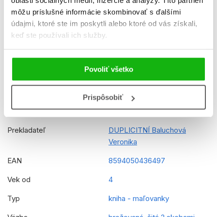
oblasti sociálnych médií, inzercie a analýzy. Títo partneri
môžu príslušné informácie skombinovať s ďalšími
K stiahnutiu
Ukážka.pdf
údajmi, ktoré ste im poskytli alebo ktoré od vás získali,
Dátum vydania
6.10.2023
keď ste používali ich služby.
Formát
210x297 mm
Povoliť všetko
Hmotnosť
0,119 kg
Jazyk
slovenčina
Prispôsobiť
Rady
Labková patrola
Prekladateľ
DUPLICITNÍ Baluchová
Veronika
EAN
8594050436497
Vek od
4
Typ
kniha - maľovanky