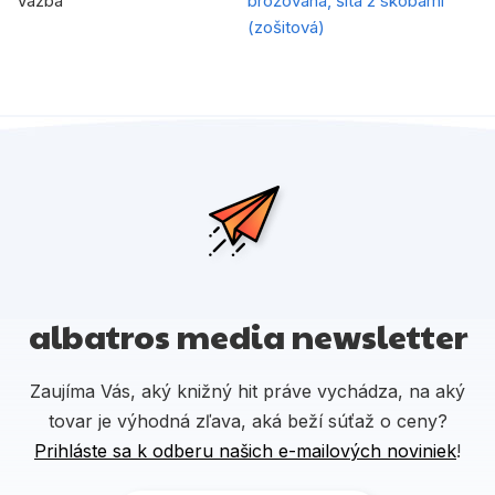
Väzba
brožovaná, šitá 2 skobami
(zošitová)
albatros media newsletter
Zaujíma Vás, aký knižný hit práve vychádza, na aký
tovar je výhodná zľava, aká beží súťaž o ceny?
Prihláste sa k odberu našich e-mailových noviniek
!