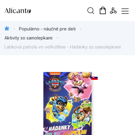
Hľadaný výraz
Populárno - náučné pre deti
Aktivity so samolepkami
Labková patrola vo veľkofilme - Hádanky so samolepkami
Beletria pre deti
Beletria pre dospelých
Darčekové publikácie
Doplnkový sortiment
Hobby
Kalendáre, diáre