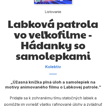
Komiks
Počítače
Listovanie
Labková patrola
Poézia
vo veľkofilme -
Populárno - náučné pre deti
Hádanky so
Predškoláci
Výchova a pedagogika
samolepkami
Young adult
Kolektiv
Zdravie a životný štýl
Úžasná knižka plná úloh a samolepiek na
motívy animovaného filmu o Labkovej patrole.
Všetky kategórie
Pridajte sa k zohranému tímu statočných labiek a
pomôžte im vyriešiť všetky rafinované úlohy a zvládnuť