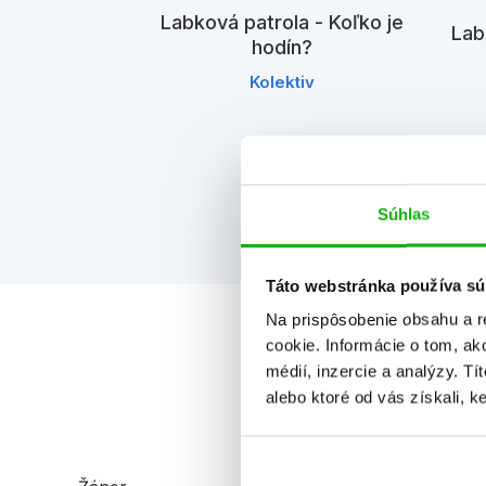
Labková patrola - Koľko je
Lab
hodín?
a - Kreslíme
ami
Kolektiv
iv
Súhlas
Táto webstránka používa sú
Na prispôsobenie obsahu a r
cookie. Informácie o tom, ak
médií, inzercie a analýzy. Tí
alebo ktoré od vás získali, ke