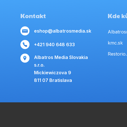
Kontakt
Kde kú
eshop@albatrosmedia.sk
Albatros
kmc.sk
+421 940 648 633
Restorio
Albatros Media Slovakia
s.r.o.
Mickiewiczova 9
811 07 Bratislava