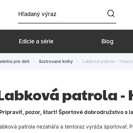
Hľadaný výraz
Edicie a série
Blog
eletria pre deti
Ilustrované knihy
Labková patrola - Hviez
Beletria pre deti
Beletria pre dospe
Doplnkový sortiment
Hobby
Labková patrola -
Komiks
Počítače
Populárno - náučné pre deti
Predškoláci
Pripraviť, pozor, štart! Športové dobrodružstvo s l
Young adult
Zdravie a životný š
abková patrola nezaháľa a tentoraz vyráža športovať. 