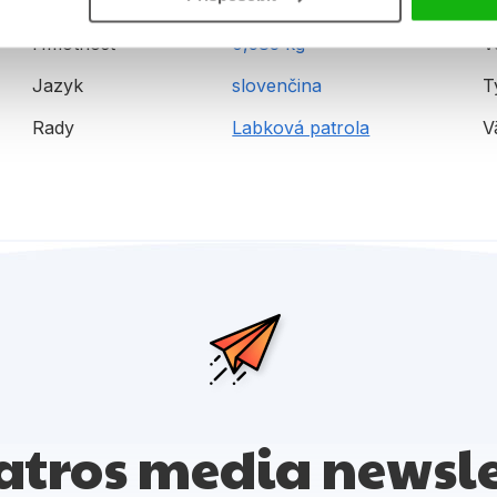
Formát
210x270 mm
E
Hmotnosť
0,583 kg
V
Jazyk
slovenčina
T
Rady
Labková patrola
V
atros media newsle