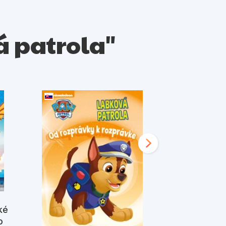
vá patrola"
ké
o