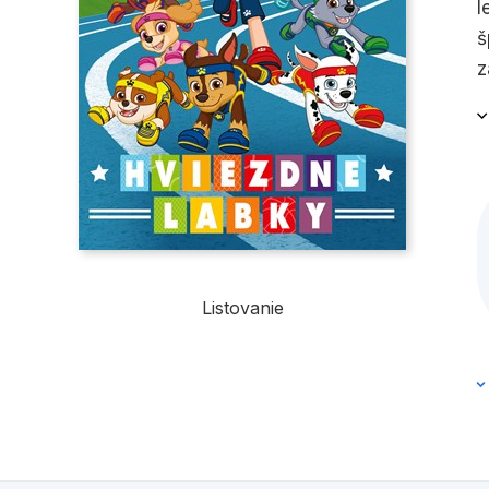
l
š
z
Listovanie