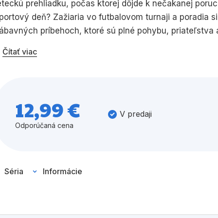
eteckú prehliadku, počas ktorej dôjde k nečakanej por
portový deň? Zažiaria vo futbalovom turnaji a poradia s
Všetky kategórie
ábavných príbehoch, ktoré sú plné pohybu, priateľstva 
Čítať viac
12,99 €
V predaji
Odporúčaná cena
Séria
Informácie