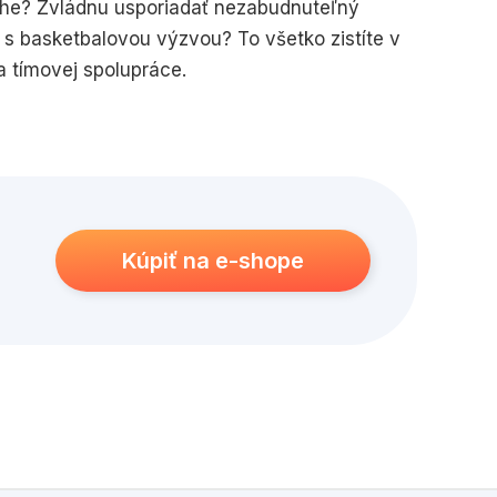
uche? Zvládnu usporiadať nezabudnuteľný
i s basketbalovou výzvou? To všetko zistíte v
a tímovej spolupráce.
Kúpiť na e-shope