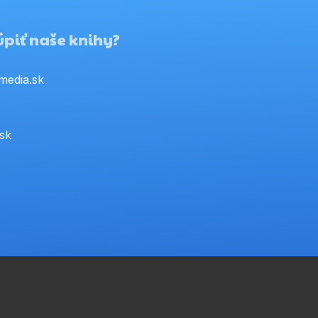
piť naše knihy?
media.sk
.sk