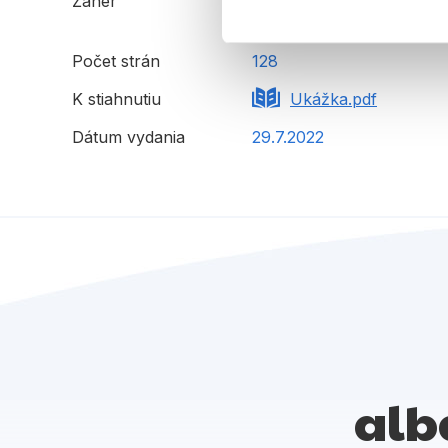
Žáner
ilustrované knihy
rozprávka
Počet strán
128
K stiahnutiu
Ukážka.pdf
Dátum vydania
29.7.2022
alb