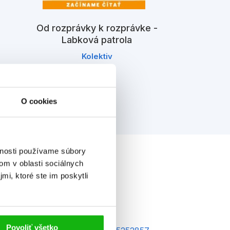
Od rozprávky k rozprávke -
Labková pat
Labková patrola
čítať –
zá
Kolektiv
K
O cookies
vnosti používame súbory
om v oblasti sociálnych
mi, ktoré ste im poskytli
Povoliť všetko