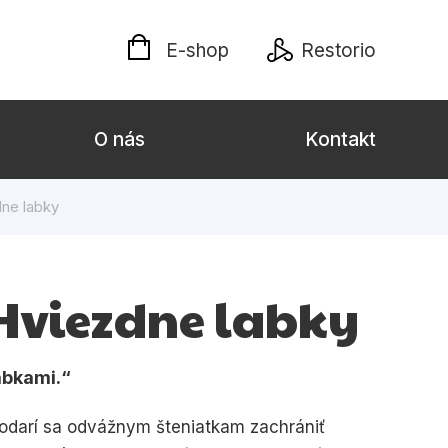
E-shop
Restorio
O nás
Kontakt
dne labky
lých
Darčekové publikácie
Kalendáre, diáre
 Hviezdne labky
Poézia
Výchova a pedagogika
abkami.
týl
Podarí sa odvážnym šteniatkam zachrániť