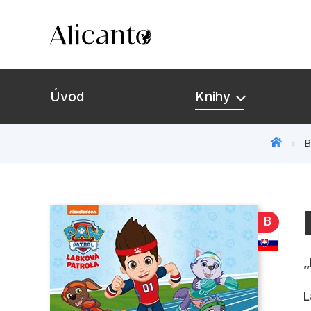
Úvod
Knihy
B
B
L