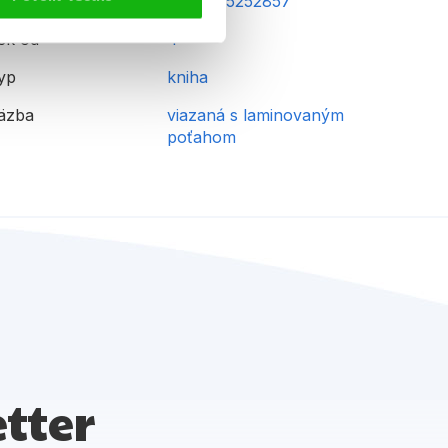
AN
9788025252857
ek od
4
yp
kniha
äzba
viazaná s laminovaným
poťahom
tter