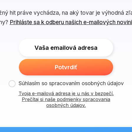
žný hit práve vychádza, na aký tovar je výhodná zľ
ny?
Prihláste sa k odberu našich e-mailových novin
Vaša emailová adresa
Potvrdiť
Súhlasím so spracovaním osobných údajov
Tvoja e-mailová adresa je u nás v bezpečí.
Prečítaj si naše podmienky spracovania
osobných údajov.