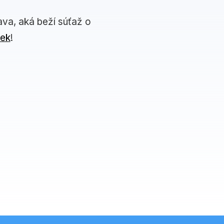
ava, aká beží súťaž o
iek
!