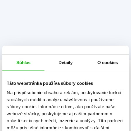
Súhlas
Detaily
O cookies
Informácie
Táto webstránka používa súbory cookies
Na prispôsobenie obsahu a reklám, poskytovanie funkcií
Žáner
ilustrované knihy
sociálnych médií a analýzu návštevnosti používame
lúštenie a rébusy pre deti
súbory cookie. Informácie o tom, ako používate naše
aktivity so samolepkami
webové stránky, poskytujeme aj našim partnerom v
oblasti sociálnych médií, inzercie a analýzy. Títo partneri
Počet strán
16
môžu príslušné informácie skombinovať s ďalšími