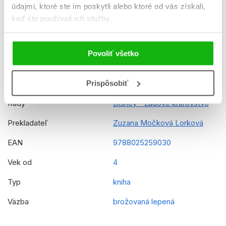
K stiahnutiu
Ukážka.pdf
údajmi, ktoré ste im poskytli alebo ktoré od vás získali,
keď ste používali ich služby.
Dátum vydania
11.4.2025
Formát
205x270 mm
Povoliť všetko
Hmotnosť
0,112 kg
Prispôsobiť
Jazyk
slovenčina
Rady
Disney - Ľadové kráľovstvo
Prekladateľ
Zuzana Močková Lorková
EAN
9788025259030
Vek od
4
Typ
kniha
Väzba
brožovaná lepená