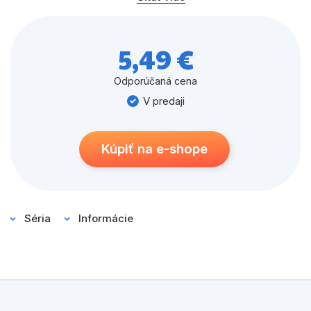
sa nudiť nebudete!
5,49 €
Odporúčaná cena
V predaji
Kúpiť na e-shope
Séria
Informácie