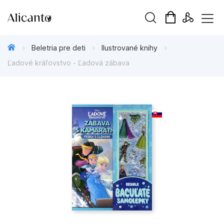
Hľadaný výraz
Beletria pre deti
Ilustrované knihy
Ľadové kráľovstvo - Ľadová zábava
Beletria pre deti
Beletria pre dospelých
Darčekové publikácie
Doplnkový sortiment
Hobby
Kalendáre, diáre