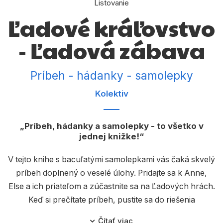
Listovanie
Komiks
Ľadové kráľovstvo
Počítače
- Ľadová zábava
Poézia
Populárno - náučné pre deti
Príbeh - hádanky - samolepky
Predškoláci
Kolektiv
Výchova a pedagogika
Young adult
Príbeh, hádanky a samolepky - to všetko v
jednej knižke!
Zdravie a životný štýl
V tejto knihe s bacuľatými samolepkami vás čaká skvelý
príbeh doplnený o veselé úlohy. Pridajte sa k Anne,
Všetky kategórie
Else a ich priateľom a zúčastnite sa na Ľadových hrách.
Keď si prečítate príbeh, pustite sa do riešenia
zábavných úloh. S kamarátmi z Ľadového kráľovstva
Čítať viac