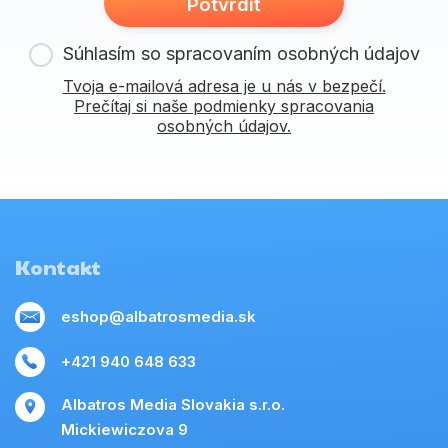
Potvrdiť
Súhlasím so spracovaním osobných údajov
Tvoja e-mailová adresa je u nás v bezpečí.
Prečítaj si naše podmienky spracovania
osobných údajov.
Kontakt
eshop@albatrosmedia.sk
+421 940 648 633
Albatros Media Slovakia s.r.o.
Mickiewiczova 9