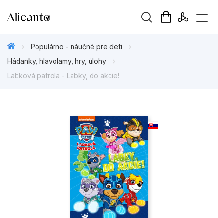
Hľadaný výraz
Populárno - náučné pre deti
Hádanky, hlavolamy, hry, úlohy
Labková patrola - Labky, do akcie!
Beletria pre deti
Beletria pre dospelých
Darčekové publikácie
Doplnkový sortiment
Hobby
Kalendáre, diáre