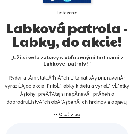
Komiks
Listovanie
Počítače
Labková patrola -
Poézia
Labky, do akcie!
Populárno - náučné pre deti
Predškoláci
Uži si veľa zábavy s obľúbenými hrdinami z
Výchova a pedagogika
Labkovej patroly!
Young adult
Ryder a tĂ­m statoÄŤnĂ˝ch Ĺˇteniat sĂş pripravenĂ­
vyraziĹĄ do akcie! PriloĹľ labky k dielu a vyrieĹˇ vĹˇetky
Zdravie a životný štýl
Ăşlohy, preÄŤĂ­taj si napĂ­navĂ˝ prĂ­beh o
dobrodruĹľstvĂˇch obÄľĂşbenĂ˝ch hrdinov a objavuj
ich svet. ÄŚakĂˇ ĹĄa veÄľa skvelĂ˝ch Ăşloh aj
Všetky kategórie
Čítať viac
zoznĂˇmenie sa so super labkami.