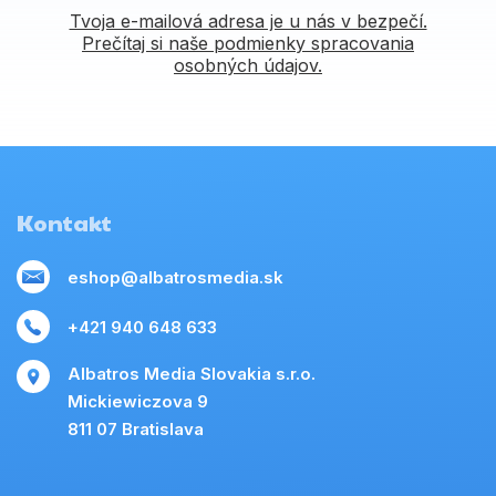
Tvoja e-mailová adresa je u nás v bezpečí.
Prečítaj si naše podmienky spracovania
osobných údajov.
Kontakt
eshop@albatrosmedia.sk
+421 940 648 633
Albatros Media Slovakia s.r.o.
Mickiewiczova 9
811 07 Bratislava