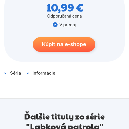
10,99 €
Odporúčaná cena
V predaji
Kúpiť na e-shope
Séria
Informácie
Ďalšie tituly zo série
"Labková patrola"