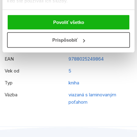
keď ste používali ich služby.
Jazyk
slovenčina
Povoliť všetko
Ilustrátor
Kolektiv
Rady
Labková patrola
Prispôsobiť
Prekladateľ
Veronika Baluchová
EAN
9788025249864
Vek od
5
Typ
kniha
Väzba
viazaná s laminovaným
poťahom