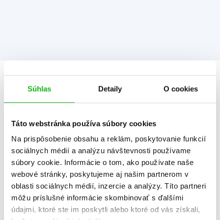
Informácie
Súhlas
Detaily
O cookies
Žáner
hádanky, hlavolamy, hry, úlohy
Táto webstránka používa súbory cookies
Na prispôsobenie obsahu a reklám, poskytovanie funkcií
Počet strán
96
sociálnych médií a analýzu návštevnosti používame
K stiahnutiu
Ukážka.pdf
súbory cookie. Informácie o tom, ako používate naše
webové stránky, poskytujeme aj našim partnerom v
Dátum vydania
12.11.2021
oblasti sociálnych médií, inzercie a analýzy. Títo partneri
môžu príslušné informácie skombinovať s ďalšími
Formát
205x285 mm
údajmi, ktoré ste im poskytli alebo ktoré od vás získali,
Hmotnosť
0,506 kg