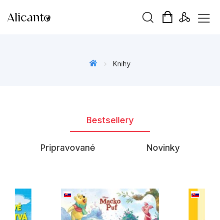
Hľadaný výraz
Knihy
Beletria pre deti
Bestsellery
Beletria pre dospelých
Darčekové publikácie
Pripravované
Novinky
Doplnkový sortiment
Hobby
Kalendáre, diáre