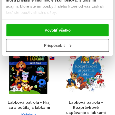
môžu príslušné informácie skombinovať s ďalšími
údajmi, ktoré ste im poskytli alebo ktoré od vás získali,
keď ste používali ich služby.
Labková patrola – Na
Labková patrola -
Povoliť všetko
výprave
Zábavné úlohy s
labkami
Prispôsobiť
B
Labková patrola - Hraj
Labková patrola -
sa a počítaj s labkami
Rozprávkové
uspávanie s labkami
Kolektiv