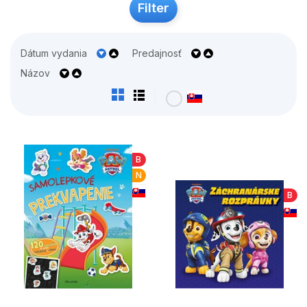
Filter
Dátum vydania
Predajnosť
Názov
B
N
B