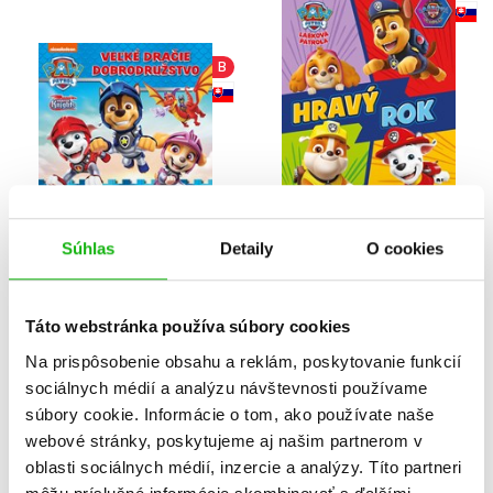
B
Súhlas
Detaily
O cookies
Labková patrola -
Labková patrola -
Veľké dračie
Hravý rok
dobrodružstvo
Táto webstránka používa súbory cookies
Na prispôsobenie obsahu a reklám, poskytovanie funkcií
B
sociálnych médií a analýzu návštevnosti používame
súbory cookie. Informácie o tom, ako používate naše
B
webové stránky, poskytujeme aj našim partnerom v
oblasti sociálnych médií, inzercie a analýzy. Títo partneri