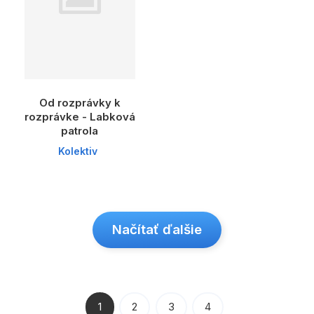
Od rozprávky k
rozprávke - Labková
patrola
Kolektiv
Načítať ďalšie
1
2
3
4