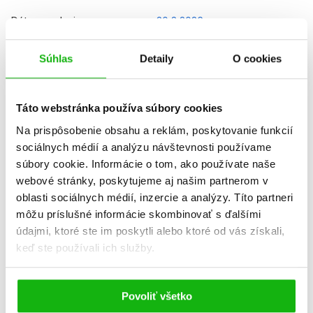
Dátum vydania
20.2.2026
Formát
160x230 mm
Súhlas
Detaily
O cookies
Hmotnosť
0,361 kg
Jazyk
slovenčina
Táto webstránka používa súbory cookies
Rady
Disney - Ľadové kráľovstvo
Na prispôsobenie obsahu a reklám, poskytovanie funkcií
sociálnych médií a analýzu návštevnosti používame
EAN
9788025262733
súbory cookie. Informácie o tom, ako používate naše
webové stránky, poskytujeme aj našim partnerom v
Vek od
4
oblasti sociálnych médií, inzercie a analýzy. Títo partneri
Edícia
Zbierka rozprávok / príbehov
môžu príslušné informácie skombinovať s ďalšími
údajmi, ktoré ste im poskytli alebo ktoré od vás získali,
Typ
kniha
keď ste používali ich služby.
Väzba
viazaná s laminovaným
poťahom
Povoliť všetko