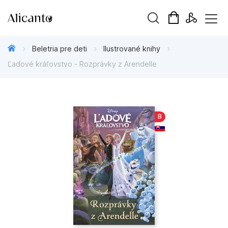
Hľadaný výraz
Beletria pre deti
Ilustrované knihy
Ľadové kráľovstvo - Rozprávky z Arendelle
Beletria pre deti
B
Beletria pre dospelých
Darčekové publikácie
Doplnkový sortiment
Hobby
Kalendáre, diáre