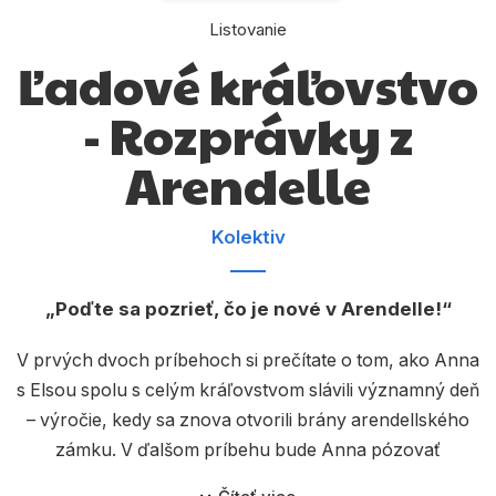
Komiks
Listovanie
Počítače
Ľadové kráľovstvo
Poézia
- Rozprávky z
Populárno - náučné pre deti
Arendelle
Predškoláci
Výchova a pedagogika
Kolektiv
Young adult
Poďte sa pozrieť, čo je nové v Arendelle!
Zdravie a životný štýl
V prvých dvoch príbehoch si prečítate o tom, ako Anna
s Elsou spolu s celým kráľovstvom slávili významný deň
Všetky kategórie
– výročie, kedy sa znova otvorili brány arendellského
zámku. V ďalšom príbehu bude Anna pózovať
dvornému maliarovi. Ale iste tušíte, že to nebude úplne