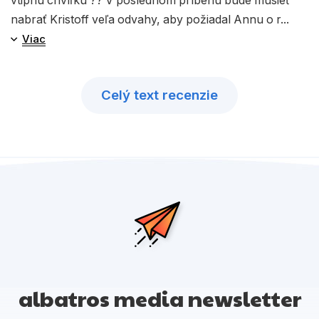
vtipnú chvíľku ?? V poslednom príbehu bude musieť
nabrať Kristoff veľa odvahy, aby požiadal Annu o r...
Viac
Celý text recenzie
albatros media newsletter