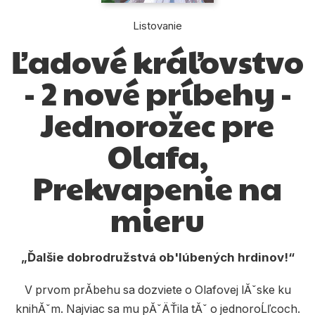
Komiks
Listovanie
Počítače
Ľadové kráľovstvo
Poézia
- 2 nové príbehy -
Populárno - náučné pre deti
Jednorožec pre
Predškoláci
Olafa,
Výchova a pedagogika
Prekvapenie na
Young adult
Zdravie a životný štýl
mieru
Ďalšie dobrodružstvá ob'lúbených hrdinov!
Všetky kategórie
V prvom prĂ­behu sa dozviete o Olafovej lĂˇske ku
knihĂˇm. Najviac sa mu pĂˇÄŤila tĂˇ o jednoroĹľcoch.