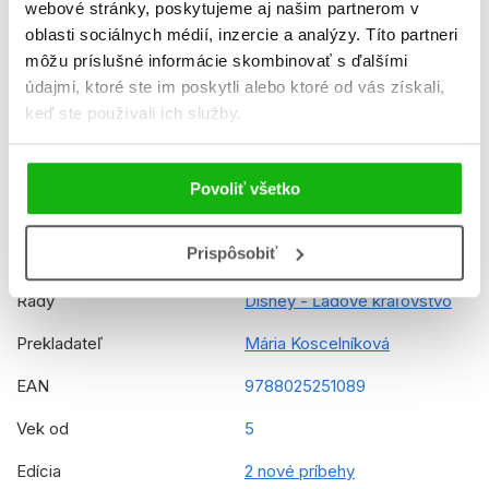
rozprávka
webové stránky, poskytujeme aj našim partnerom v
oblasti sociálnych médií, inzercie a analýzy. Títo partneri
Počet strán
48
môžu príslušné informácie skombinovať s ďalšími
údajmi, ktoré ste im poskytli alebo ktoré od vás získali,
K stiahnutiu
Ukážka.pdf
keď ste používali ich služby.
Dátum vydania
11.2.2022
Formát
216x285 mm
Povoliť všetko
Hmotnosť
0,418 kg
Prispôsobiť
Jazyk
slovenčina
Rady
Disney - Ľadové kráľovstvo
Prekladateľ
Mária Koscelníková
EAN
9788025251089
Vek od
5
Edícia
2 nové príbehy