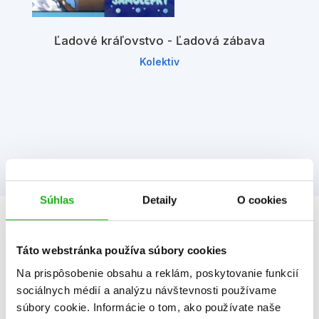
Ľadové kráľovstvo - Ľadová zábava
Kolektiv
Súhlas
Detaily
O cookies
Informácie
Táto webstránka používa súbory cookies
Na prispôsobenie obsahu a reklám, poskytovanie funkcií
Žáner
literatúra pre dievčatá
sociálnych médií a analýzu návštevnosti používame
ilustrované knihy
súbory cookie. Informácie o tom, ako používate naše