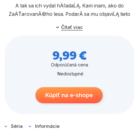
A tak sa ich vydal hÄľadaĹĄ. Kam inam, ako do
ZaÄŤarovanĂ©ho lesa. PodarĂ­ sa mu objaviĹĄ tieto
ÄŤarovnĂ© stvorenia? V druhom prĂ­behu si preÄŤĂ­
Čítať viac
tate o tom, ako sa Olaf so Svenom vystrojili na
krĂˇÄľovskĂş slĂˇvnosĹĄ. PresvedÄŤte sa, Ĺľe prĂ­
pravy rozhodne nepodcenili a nenechali sa zahanbiĹĄ
9,99 €
ani v mĂłde.
Odporúčaná cena
Nedostupné
Kúpiť na e-shope
Séria
Informácie