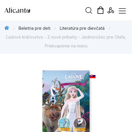
Hľadaný výraz
Beletria pre deti
Literatúra pre dievčatá
Ľadové kráľovstvo - 2 nové príbehy - Jednorožec pre Olafa,
Prekvapenie na mieru
Beletria pre deti
Beletria pre dospelých
Darčekové publikácie
Doplnkový sortiment
Hobby
Kalendáre, diáre