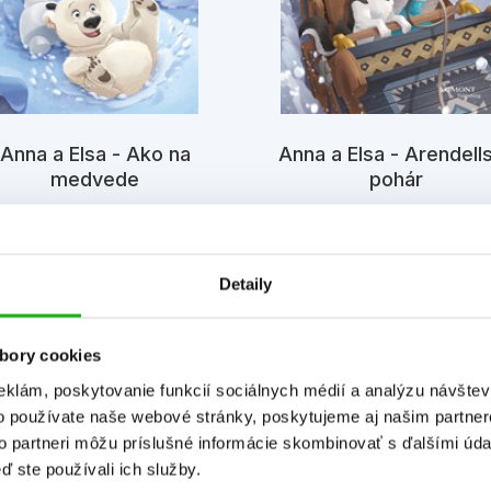
Anna a Elsa - Ako na
Anna a Elsa - Arendell
medvede
pohár
Erica David
Erica David
Detaily
bory cookies
eklám, poskytovanie funkcií sociálnych médií a analýzu návšte
o používate naše webové stránky, poskytujeme aj našim partner
to partneri môžu príslušné informácie skombinovať s ďalšími údaj
Informácie
ď ste používali ich služby.