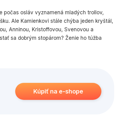
bie počas osláv vyznamená mladých trollov,
kúšku. Ale Kamienkovi stále chýba jeden kryštál,
nou, Anninou, Kristoffovou, Svenovou a
stať sa dobrým stopárom? Ženie ho túžba
i mladými trollmi obdivovať nádheru polárnej
Kúpiť na e-shope