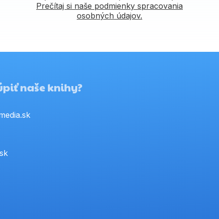
Prečítaj si naše podmienky spracovania
osobných údajov.
piť naše knihy?
media.sk
.sk