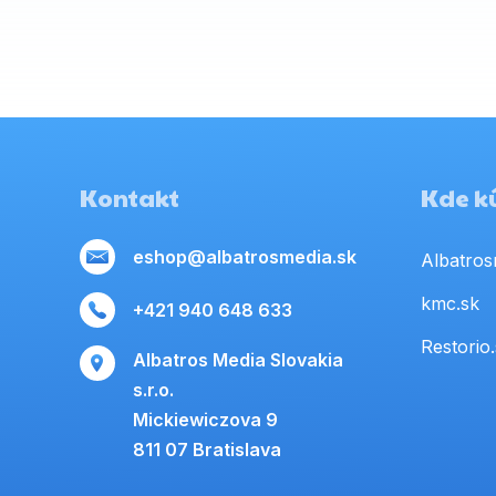
Kontakt
Kde kú
eshop@albatrosmedia.sk
Albatros
kmc.sk
+421 940 648 633
Restorio
Albatros Media Slovakia
s.r.o.
Mickiewiczova 9
811 07 Bratislava