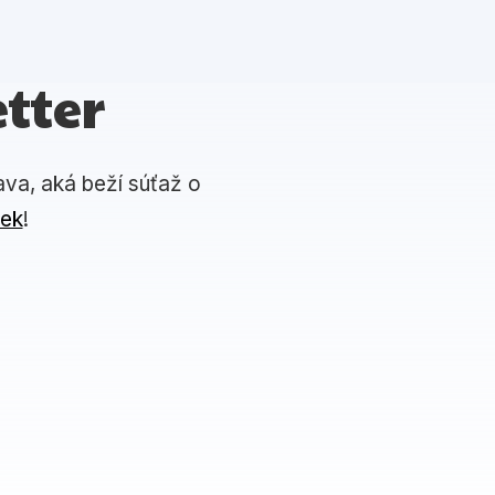
tter
ava, aká beží súťaž o
iek
!