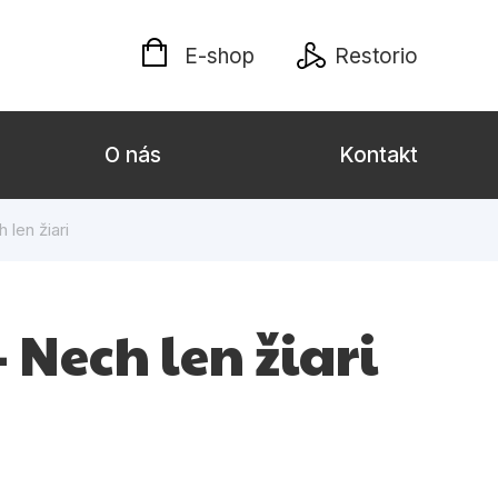
E-shop
Restorio
O nás
Kontakt
len žiari
lých
Darčekové publikácie
Kalendáre, diáre
 Nech len žiari
Poézia
Výchova a pedagogika
týl