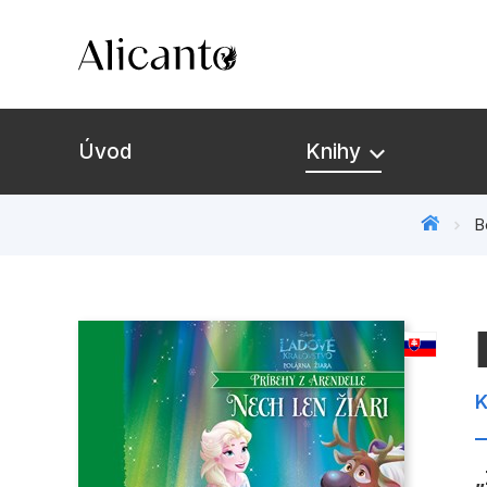
Úvod
Knihy
B
K