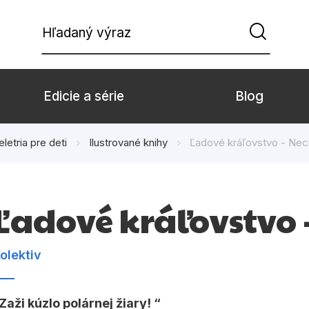
Hľadaný výraz
Edicie a série
Blog
eletria pre deti
Ilustrované knihy
Ľadové kráľovstvo - Nech 
Beletria pre deti
Beletria pre dospe
Doplnkový sortiment
Hobby
Ľadové kráľovstvo -
Komiks
Počítače
Populárno - náučné pre deti
Predškoláci
olektiv
Young adult
Zdravie a životný š
Zaži kúzlo polárnej žiary!