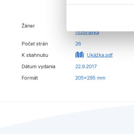
Žáner
ilustrované knihy
rozprávka
Počet strán
26
K stiahnutiu
Ukážka.pdf
Dátum vydania
22.9.2017
Formát
205x295 mm