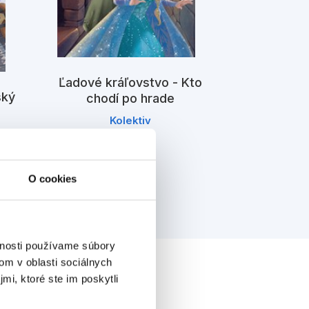
Ľadové 
Ľadové kráľovstvo - Kto
Najkraj
ský
chodí po hrade
K
Kolektiv
O cookies
vnosti používame súbory
om v oblasti sociálnych
mi, ktoré ste im poskytli