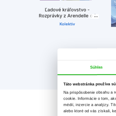
Ľadové kráľovstvo -
Rozprávky z Arendelle od
Anny a Elsy
Kolektiv
ovstvo -
kolekcia
iv
Súhlas
Táto webstránka používa sú
Na prispôsobenie obsahu a r
cookie. Informácie o tom, ak
médií, inzercie a analýzy. Tí
alebo ktoré od vás získali, ke