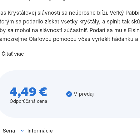
as Kryštálovej slávnosti sa neúprosne blíži. Veľký Pab
Všetky kategórie
torým sa podarilo získať všetky kryštály, a splniť tak s
by sa mohol na slávnosti zúčastniť. Podarí sa mu s Elsi
amozrejme Olafovou pomocou včas vyriešiť hádanku a 
účastniť sa na Kryštálovej slávnosti a spolu s ostatným
Čítať viac
iary! Prečítaj si príbeh a nalepuj krásne samolepky.
4,49 €
V predaji
Odporúčaná cena
Séria
Informácie