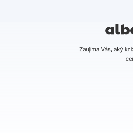
alb
Zaujíma Vás, aký kni
ce