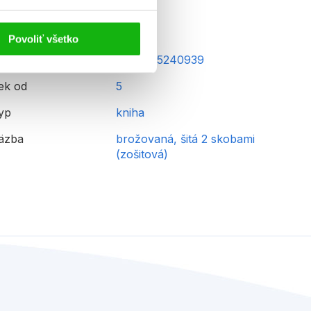
Povoliť všetko
AN
9788025240939
ek od
5
yp
kniha
äzba
brožovaná, šitá 2 skobami
(zošitová)