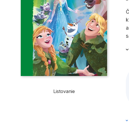
Č
k
a
s
z
ž
Listovanie