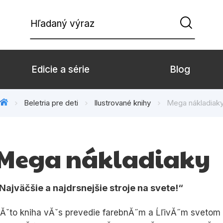
Hľadaný výraz
Edicie a série
Blog
Beletria pre deti
Ilustrované knihy
Mega nákladiak
Beletria pre deti
Beletria pre dospe
Doplnkový sortiment
Hobby
Mega nákladiaky
Komiks
Počítače
Populárno - náučné pre deti
Predškoláci
Najväčšie a najdrsnejšie stroje na svete!
Young adult
Zdravie a životný š
Ăˇto kniha vĂˇs prevedie farebnĂ˝m a ĹľivĂ˝m svetom