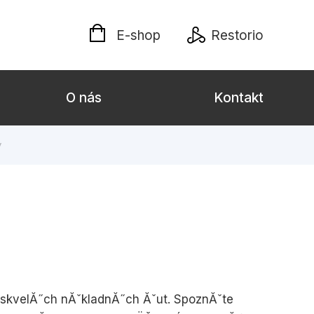
E-shop
Restorio
O nás
Kontakt
y
lých
Darčekové publikácie
Kalendáre, diáre
Poézia
Výchova a pedagogika
týl
 skvelĂ˝ch nĂˇkladnĂ˝ch Ăˇut. SpoznĂˇte