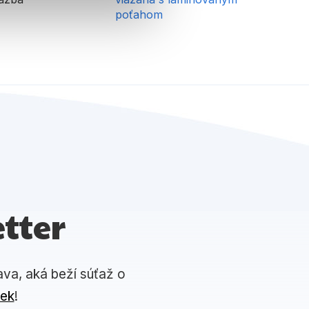
poťahom
tter
ava, aká beží súťaž o
iek
!