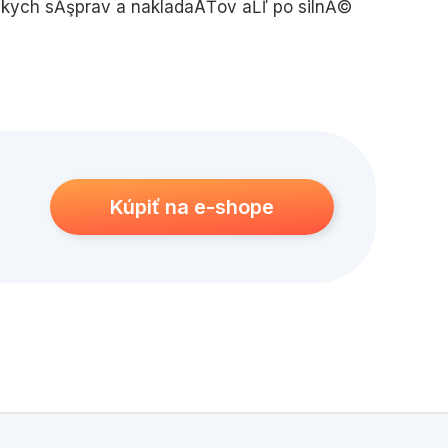
skych sĂşprav a nakladaÄŤov aĹľ po silnĂ©
Kúpiť na e-shope