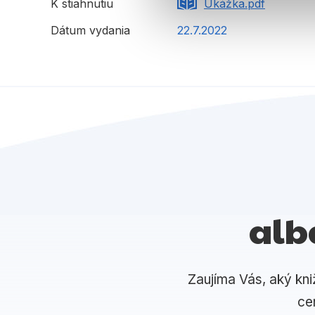
K stiahnutiu
Ukážka.pdf
Dátum vydania
22.7.2022
alb
Zaujíma Vás, aký kni
ce