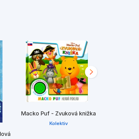
Macko Puf - Zvuková knižka
Marvel -
Zvuko
Kolektiv
K
dová