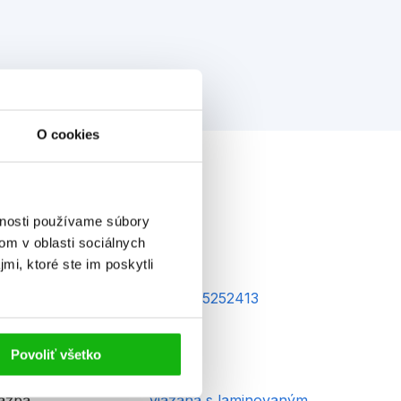
O cookies
vnosti používame súbory
om v oblasti sociálnych
mi, ktoré ste im poskytli
AN
9788025252413
ek od
5
Povoliť všetko
yp
kniha
äzba
viazaná s laminovaným