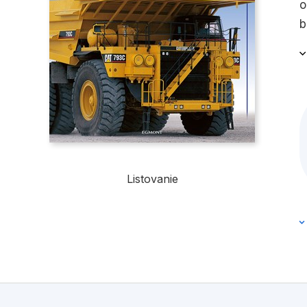
o
b
Listovanie