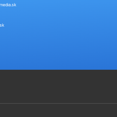
media.sk
.sk