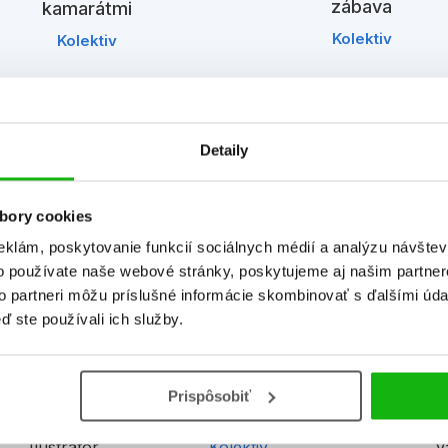
zábava
kamarátmi
Kolektiv
Kolektiv
Detaily
bory cookies
Informácie
eklám, poskytovanie funkcií sociálnych médií a analýzu návšte
o používate naše webové stránky, poskytujeme aj našim partner
to partneri môžu príslušné informácie skombinovať s ďalšími údaj
ď ste používali ich služby.
Formát
240x288 mm
E
Hmotnosť
0,395 kg
V
Prispôsobiť
Jazyk
slovenčina
T
Ilustrátor
Kolektiv
V