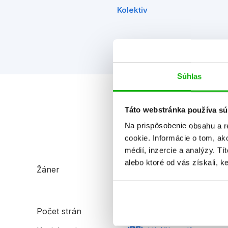
brodružstvá
Kolektiv
iv
Súhlas
Táto webstránka používa sú
Na prispôsobenie obsahu a r
cookie. Informácie o tom, ak
médií, inzercie a analýzy. Tí
alebo ktoré od vás získali, ke
Žáner
ilustrované knihy
ďalšie detské knihy
zábava pre predškolákov
Počet strán
32