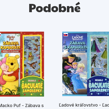
Podobné
Ľadové kráľovstvo - Ľa
Macko Puf - Zábava s