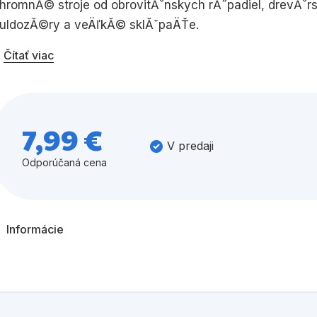
hromnĂ© stroje od obrovitĂˇnskych rĂ˝padiel, drevĂˇr
uldozĂ©ry a veÄľkĂ© sklĂˇpaÄŤe.
Všetky kategórie
Čítať viac
7,99 €
V predaji
Odporúčaná cena
Informácie