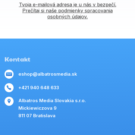
Tvoja e-mailová adresa je u nás v bezpečí.
Prečítaj si naše podmienky spracovania
osobných údajov.
Kontakt
eshop@albatrosmedia.sk
+421 940 648 633
Albatros Media Slovakia s.r.o.
Mickiewiczova 9
811 07 Bratislava