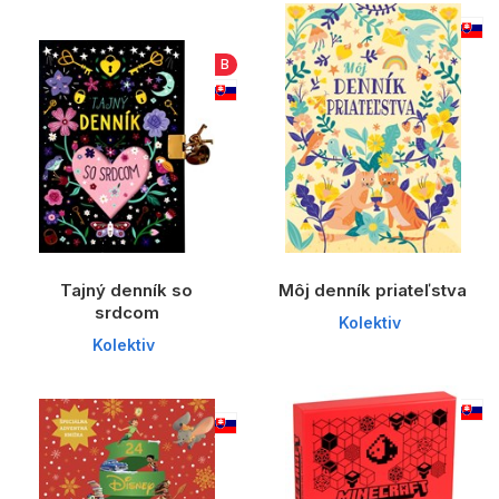
Komiks
Počítače
B
Poézia
Populárno - náučné pre deti
Predškoláci
Výchova a pedagogika
Young adult
Tajný denník so
Môj denník priateľstva
srdcom
Zdravie a životný štýl
Kolektiv
Kolektiv
Všetky kategórie