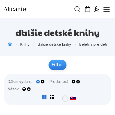
Hľadaný výraz
ďalšie detské knihy
Knihy
ďalšie detské knihy
Beletria pre deti
Beletria pre deti
Filter
Beletria pre dospelých
Darčekové publikácie
Dátum vydania
Predajnosť
Doplnkový sortiment
Názov
Hobby
Kalendáre, diáre