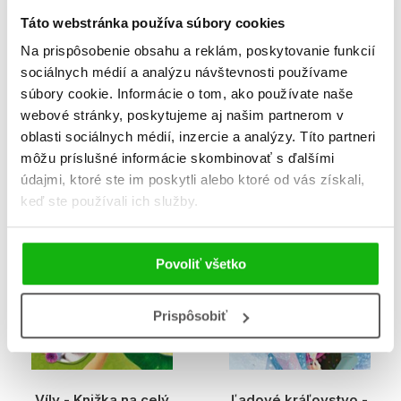
Táto webstránka používa súbory cookies
Na prispôsobenie obsahu a reklám, poskytovanie funkcií
sociálnych médií a analýzu návštevnosti používame
súbory cookie. Informácie o tom, ako používate naše
Môj supertajný denník
Bing - Prestieranie na
webové stránky, poskytujeme aj našim partnerom v
hranie
oblasti sociálnych médií, inzercie a analýzy. Títo partneri
Kolektiv
môžu príslušné informácie skombinovať s ďalšími
údajmi, ktoré ste im poskytli alebo ktoré od vás získali,
keď ste používali ich služby.
Povoliť všetko
Prispôsobiť
Víly - Knižka na celý
Ľadové kráľovstvo -