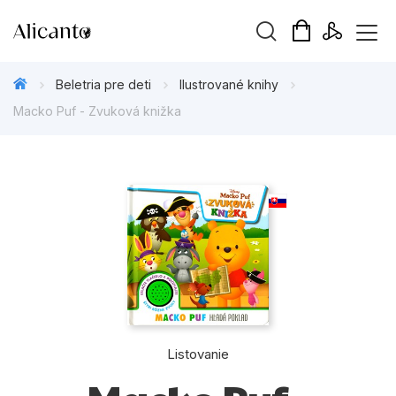
Hľadaný výraz
Beletria pre deti
Ilustrované knihy
Macko Puf - Zvuková knižka
Beletria pre deti
Beletria pre dospelých
Darčekové publikácie
Doplnkový sortiment
Hobby
Listovanie
Kalendáre, diáre