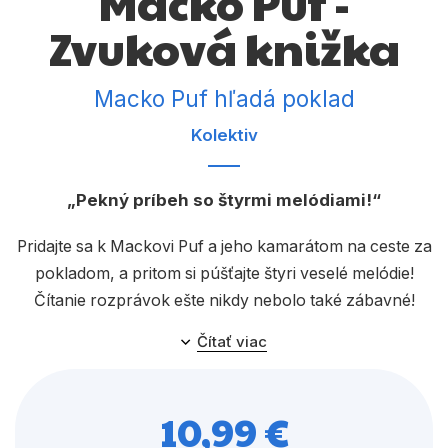
Macko Puf -
Komiks
Zvuková knižka
Počítače
Poézia
Macko Puf hľadá poklad
Populárno - náučné pre deti
Kolektiv
Predškoláci
Pekný príbeh so štyrmi melódiami!
Výchova a pedagogika
Pridajte sa k Mackovi Puf a jeho kamarátom na ceste za
Young adult
pokladom, a pritom si púšťajte štyri veselé melódie!
Zdravie a životný štýl
Čítanie rozprávok ešte nikdy nebolo také zábavné!
Čítať viac
Všetky kategórie
10,99 €