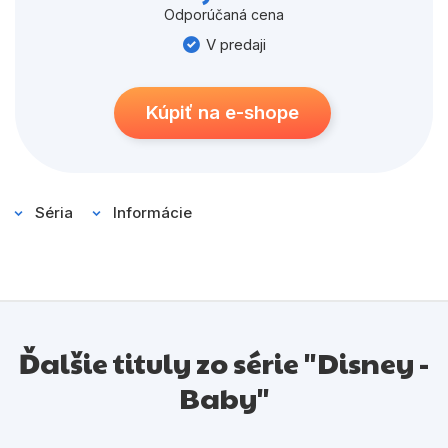
Odporúčaná cena
V predaji
Kúpiť na e-shope
Séria
Informácie
Ďalšie tituly zo série "Disney -
Baby"