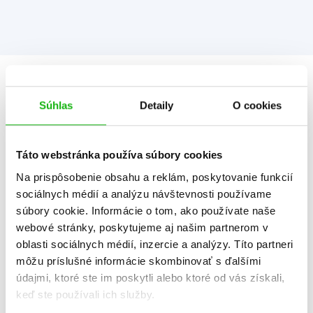
Informácie
Súhlas
Detaily
O cookies
Žáner
ilustrované knihy
Táto webstránka používa súbory cookies
zvukové knihy
Na prispôsobenie obsahu a reklám, poskytovanie funkcií
Počet strán
10
sociálnych médií a analýzu návštevnosti používame
súbory cookie. Informácie o tom, ako používate naše
K stiahnutiu
Ukážka.pdf
webové stránky, poskytujeme aj našim partnerom v
Dátum vydania
25.10.2024
oblasti sociálnych médií, inzercie a analýzy. Títo partneri
môžu príslušné informácie skombinovať s ďalšími
Formát
170x170 mm
údajmi, ktoré ste im poskytli alebo ktoré od vás získali,
keď ste používali ich služby.
Hmotnosť
0,343 kg