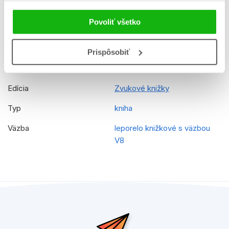
Jazyk
slovenčina
Povoliť všetko
Rady
Disney - Baby
EAN
9788025257968
Prispôsobiť
Vek od
3
Edícia
Zvukové knižky
Typ
kniha
Väzba
leporelo knižkové s väzbou
V8