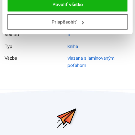
Povoliť všetko
Rady
Bing
Prispôsobiť
EAN
9788025256169
Vek od
3
Typ
kniha
Väzba
viazaná s laminovaným
poťahom