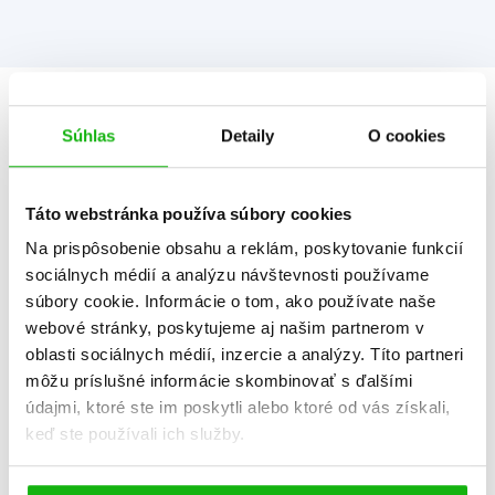
Informácie
Súhlas
Detaily
O cookies
Žáner
ilustrované knihy
Táto webstránka používa súbory cookies
rozprávka
Na prispôsobenie obsahu a reklám, poskytovanie funkcií
sociálnych médií a analýzu návštevnosti používame
Počet strán
128
súbory cookie. Informácie o tom, ako používate naše
K stiahnutiu
Ukážka.pdf
webové stránky, poskytujeme aj našim partnerom v
oblasti sociálnych médií, inzercie a analýzy. Títo partneri
Dátum vydania
13.10.2023
môžu príslušné informácie skombinovať s ďalšími
Formát
216x220 mm
údajmi, ktoré ste im poskytli alebo ktoré od vás získali,
keď ste používali ich služby.
Hmotnosť
0,508 kg
Jazyk
slovenčina