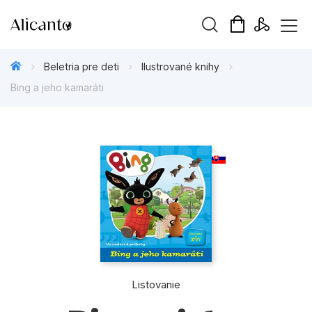
Hľadaný výraz
Beletria pre deti
Ilustrované knihy
Bing a jeho kamaráti
Beletria pre deti
Beletria pre dospelých
Darčekové publikácie
Doplnkový sortiment
Hobby
Listovanie
Kalendáre, diáre