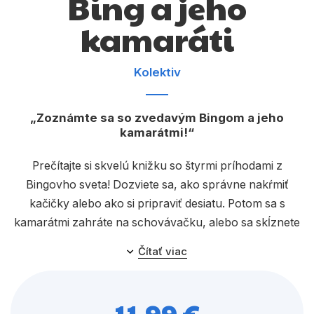
Bing a jeho
Komiks
kamaráti
Počítače
Poézia
Kolektiv
Populárno - náučné pre deti
Predškoláci
Zoznámte sa so zvedavým Bingom a jeho
kamarátmi!
Výchova a pedagogika
Prečítajte si skvelú knižku so štyrmi príhodami z
Young adult
Bingovho sveta! Dozviete sa, ako správne nakŕmiť
Zdravie a životný štýl
kačičky alebo ako si pripraviť desiatu. Potom sa s
kamarátmi zahráte na schovávačku, alebo sa skĺznete
po šmykľavke. Bing sa rád učí nové veci a vždy sa
Čítať viac
Všetky kategórie
pritom výborne zabáva.
11,99 €