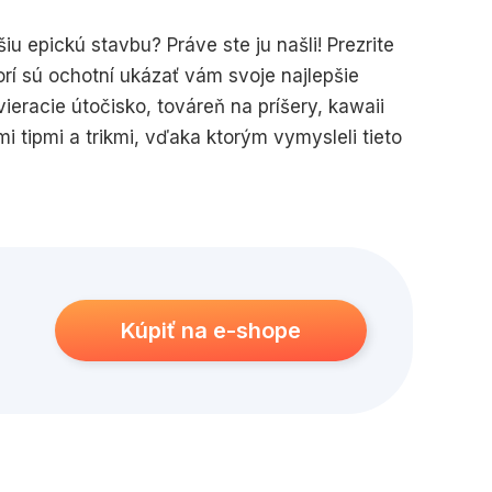
iu epickú stavbu? Práve ste ju našli! Prezrite
orí sú ochotní ukázať vám svoje najlepšie
ieracie útočisko, továreň na príšery, kawaii
i tipmi a trikmi, vďaka ktorým vymysleli tieto
né redstonové zariadenia. Táto kniha plná
avivosť hráčov Minecraftu všetkých vekových
Kúpiť na e-shope