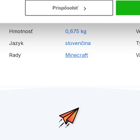
Prispôsobiť
Formát
245x300 mm
E
Hmotnosť
0,675 kg
V
Jazyk
slovenčina
T
Rady
Minecraft
V