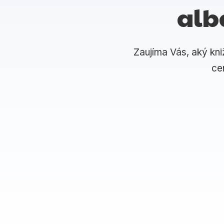
alb
Zaujíma Vás, aký kni
ce