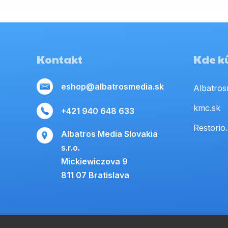
Kontakt
Kde kú
eshop@albatrosmedia.sk
Albatros
kmc.sk
+421 940 648 633
Restorio
Albatros Media Slovakia
s.r.o.
Mickiewiczova 9
811 07 Bratislava