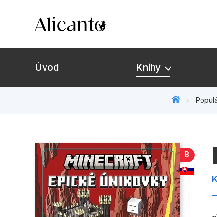
Úvod
Knihy
Populá
B
K