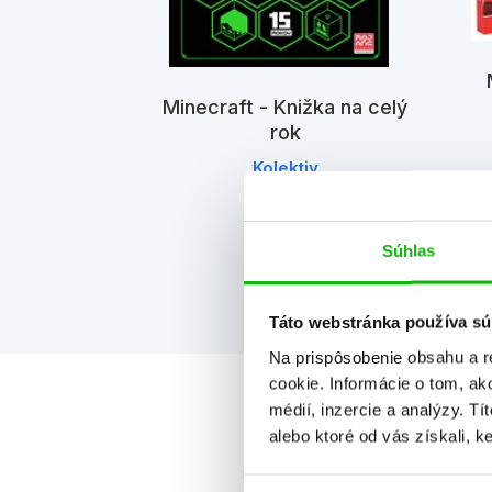
Minecraft - Knižka na celý
vá knižka na
rok
rok
Kolektiv
iv
Súhlas
Táto webstránka používa sú
Na prispôsobenie obsahu a r
cookie. Informácie o tom, ak
médií, inzercie a analýzy. Tí
alebo ktoré od vás získali, ke