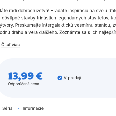
áte radi dobrodružstvá! Hľadáte inšpiráciu na svoju ďalš
Všetky kategórie
i dôvtipné stavby trinástich legendárnych staviteľov, kt
ýtvory. Preskúmajte intergalaktickú vesmírnu stanicu, zv
odnú dráhu a veľa ďalšieho. Zoznámte sa s ich najlepším
žasné konštrukcie, a vytvorte jedinečné stavby a nároč
Čítať viac
ýziev, hádaniek a unikátnych prvkov naštartuje predst
ategórií.
13,99 €
V predaji
Odporúčaná cena
Séria
Informácie