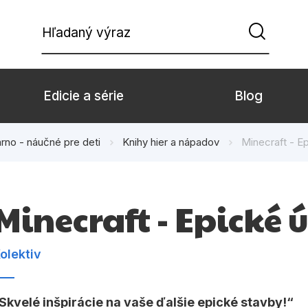
Hľadaný výraz
Edicie a série
Blog
rno - náučné pre deti
Knihy hier a nápadov
Minecraft - E
Beletria pre deti
Beletria pre dospe
Doplnkový sortiment
Hobby
Minecraft - Epické
Komiks
Počítače
Populárno - náučné pre deti
Predškoláci
olektiv
Young adult
Zdravie a životný š
Skvelé inšpirácie na vaše ďalšie epické stavby!