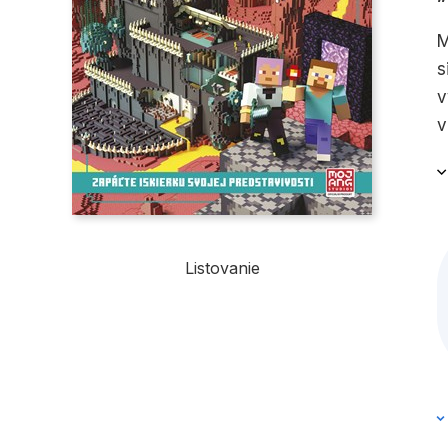
M
s
v
v
ú
v
k
Listovanie