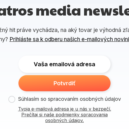
atros media newsle
žný hit práve vychádza, na aký tovar je výhodná zľ
ny?
Prihláste sa k odberu našich e-mailových novin
Vaša emailová adresa
Potvrdiť
Súhlasím so spracovaním osobných údajov
Tvoja e-mailová adresa je u nás v bezpečí.
Prečítaj si naše podmienky spracovania
osobných údajov.