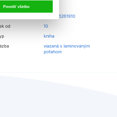
Povoliť všetko
AN
9788025261910
ek od
10
yp
kniha
äzba
viazaná s laminovaným
poťahom