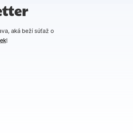
tter
ava, aká beží súťaž o
iek
!