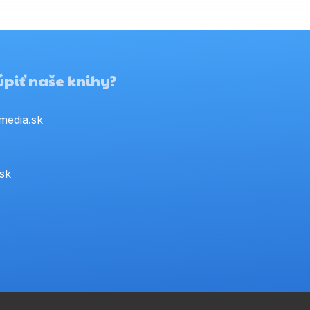
piť naše knihy?
media.sk
.sk