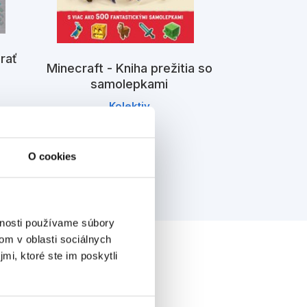
rať
Minecraft - Kniha prežitia so
Minecraft
samolepkami
ko
Kolektiv
K
O cookies
vnosti používame súbory
om v oblasti sociálnych
mi, ktoré ste im poskytli