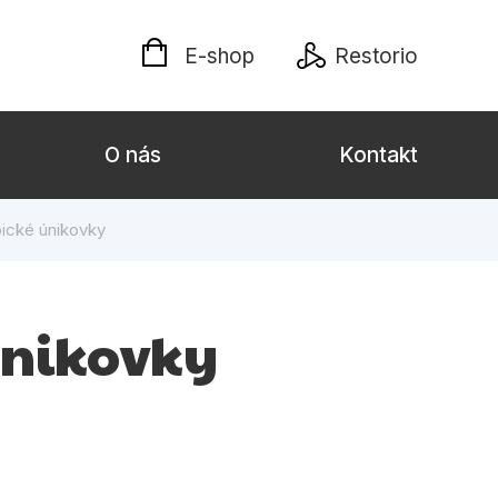
E-shop
Restorio
O nás
Kontakt
pické únikovky
lých
Darčekové publikácie
Kalendáre, diáre
 únikovky
Poézia
Výchova a pedagogika
týl