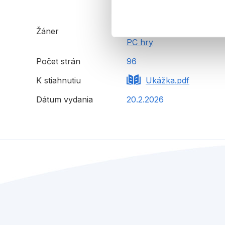
Žáner
knihy hier a nápadov
PC hry
Počet strán
96
K stiahnutiu
Ukážka.pdf
Dátum vydania
20.2.2026