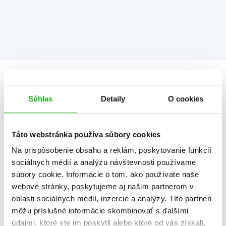
Informácie
Súhlas
Detaily
O cookies
Žáner
grafika a dizajn
Táto webstránka používa súbory cookies
knihy hier a nápadov
príručky a návody
Na prispôsobenie obsahu a reklám, poskytovanie funkcií
PC hry
sociálnych médií a analýzu návštevnosti používame
súbory cookie. Informácie o tom, ako používate naše
Počet strán
96
webové stránky, poskytujeme aj našim partnerom v
oblasti sociálnych médií, inzercie a analýzy. Títo partneri
K stiahnutiu
Ukážka.pdf
môžu príslušné informácie skombinovať s ďalšími
Dátum vydania
10.3.2023
údajmi, ktoré ste im poskytli alebo ktoré od vás získali,