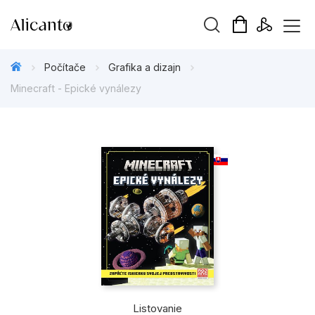
Hľadaný výraz
Počítače
Grafika a dizajn
Minecraft - Epické vynálezy
Beletria pre deti
Beletria pre dospelých
Darčekové publikácie
Doplnkový sortiment
Hobby
Kalendáre, diáre
Listovanie