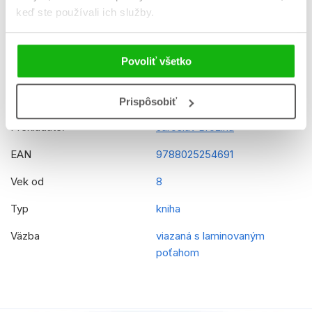
keď ste používali ich služby.
Formát
245x300 mm
Hmotnosť
0,786 kg
Povoliť všetko
Jazyk
slovenčina
Rady
Minecraft
Prispôsobiť
Prekladateľ
Jaroslav Brožina
EAN
9788025254691
Vek od
8
Typ
kniha
Väzba
viazaná s laminovaným
poťahom