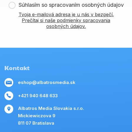
Súhlasím so spracovaním osobných údajov
Tvoja e-mailová adresa je u nás v bezpečí.
Prečítaj si naše podmienky spracovania
osobných údajov.
Kontakt
eshop@albatrosmedia.sk
+421 940 648 633
Albatros Media Slovakia s.r.o.
Mickiewiczova 9
811 07 Bratislava