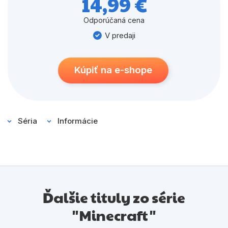
14,99 €
redstonových zariadení.
Odporúčaná cena
V predaji
Kúpiť na e-shope
Séria
Informácie
Ďalšie tituly zo série
"Minecraft"