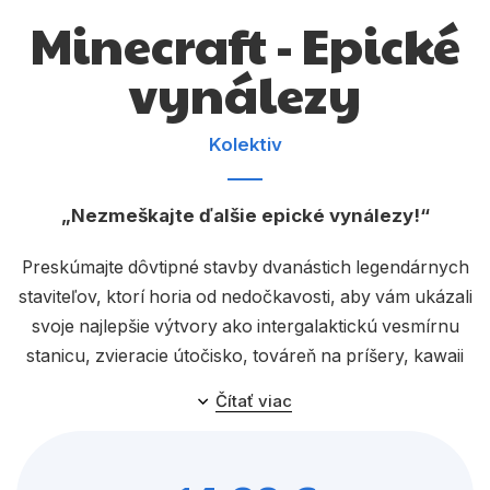
Komiks
Minecraft - Epické
Počítače
vynálezy
Poézia
Populárno - náučné pre deti
Kolektiv
Predškoláci
Nezmeškajte ďalšie epické vynálezy!
Výchova a pedagogika
Preskúmajte dôvtipné stavby dvanástich legendárnych
Young adult
staviteľov, ktorí horia od nedočkavosti, aby vám ukázali
Zdravie a životný štýl
svoje najlepšie výtvory ako intergalaktickú vesmírnu
stanicu, zvieracie útočisko, továreň na príšery, kawaii
vodnú dráhu a veľa ďalších. Zoznámte sa s ich
Čítať viac
Všetky kategórie
najlepšími tipmi a trikmi, vďaka ktorým vymysleli tieto
úžasné konštrukcie, a dodržiavajte ich staviteľské rady
na vytvorenie jedinečných stavieb a náročných