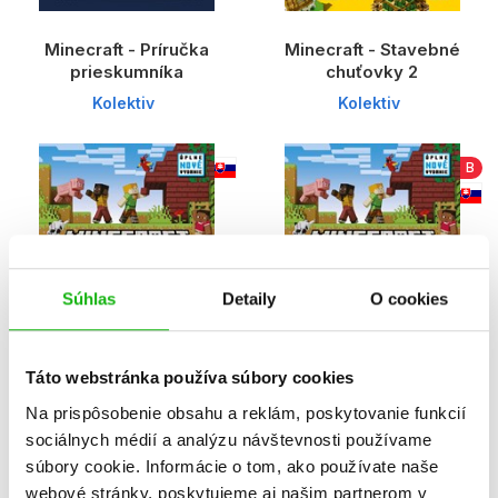
Minecraft - Príručka
Minecraft - Stavebné
prieskumníka
chuťovky 2
Kolektiv
Kolektiv
B
Súhlas
Detaily
O cookies
Táto webstránka používa súbory cookies
Minecraft - Začíname
Minecraft - Začíname
Na prispôsobenie obsahu a reklám, poskytovanie funkcií
hrať nové vydanie (2.
hrať nové vydanie
sociálnych médií a analýzu návštevnosti používame
akosť)
Kolektiv
súbory cookie. Informácie o tom, ako používate naše
Kolektiv
webové stránky, poskytujeme aj našim partnerom v