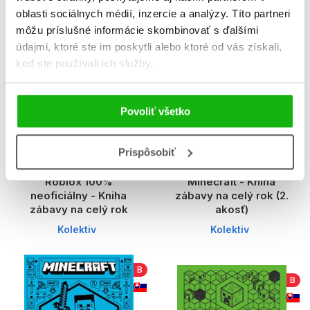
oblasti sociálnych médií, inzercie a analýzy. Títo partneri
môžu príslušné informácie skombinovať s ďalšími
údajmi, ktoré ste im poskytli alebo ktoré od vás získali,
keď ste používali ich služby.
Povoliť všetko
Prispôsobiť
Roblox 100%
Minecraft - Kniha
neoficiálny - Kniha
zábavy na celý rok (2.
zábavy na celý rok
akosť)
Kolektiv
Kolektiv
B
B