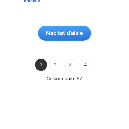
Kolektiv
Načítať ďalšie
1
2
3
4
Celkom kníh:
97