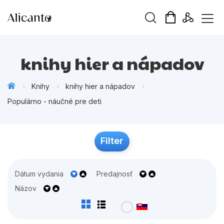
Hľadaný výraz
knihy hier a nápadov
Knihy
knihy hier a nápadov
Populárno - náučné pre deti
Beletria pre deti
Beletria pre dospelých
Filter
Darčekové publikácie
lohy
Doplnkový sortiment
Dátum vydania
Predajnosť
Hobby
Názov
Kalendáre, diáre