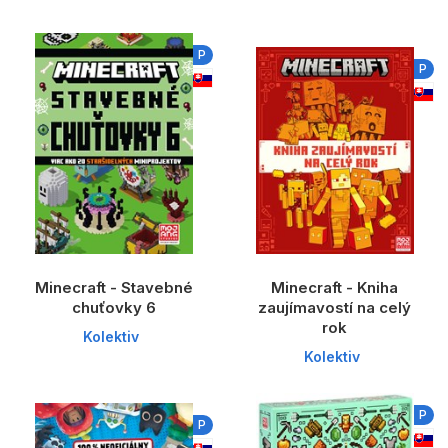
Komiks
Počítače
P
P
Poézia
Populárno - náučné pre deti
Predškoláci
Výchova a pedagogika
Young adult
Zdravie a životný štýl
Minecraft - Stavebné
Minecraft - Kniha
chuťovky 6
zaujímavostí na celý
rok
Kolektiv
Kolektiv
Všetky kategórie
P
P