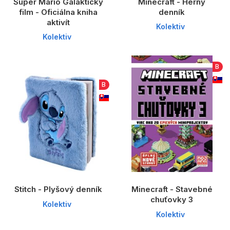
Super Mario Galaktický
Minecraft - Herný
film - Oficiálna kniha
denník
aktivít
Kolektiv
Kolektiv
B
B
Stitch - Plyšový denník
Minecraft - Stavebné
chuťovky 3
Kolektiv
Kolektiv