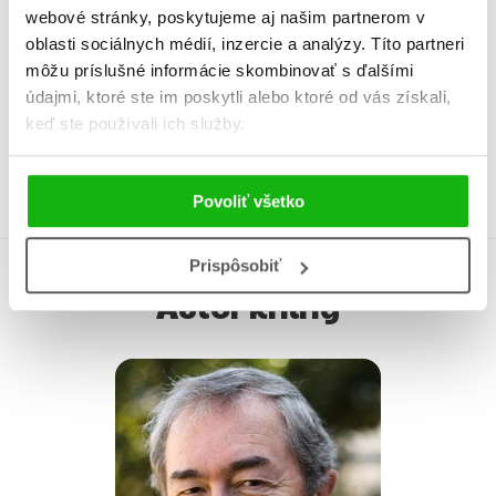
webové stránky, poskytujeme aj našim partnerom v
Vek od
10
oblasti sociálnych médií, inzercie a analýzy. Títo partneri
môžu príslušné informácie skombinovať s ďalšími
Typ
kniha
údajmi, ktoré ste im poskytli alebo ktoré od vás získali,
Väzba
viazaná s laminovaným
keď ste používali ich služby.
poťahom
Povoliť všetko
Prispôsobiť
Autor knihy