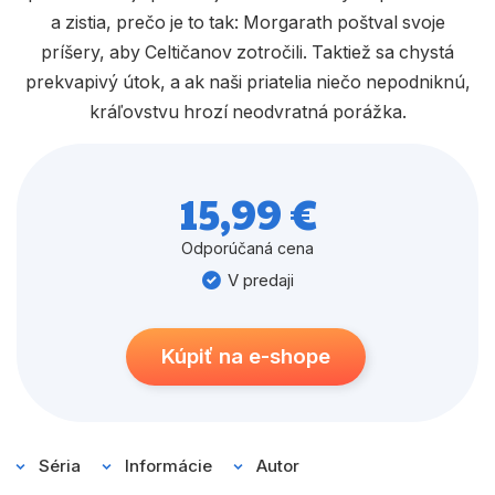
a zistia, prečo je to tak: Morgarath poštval svoje
príšery, aby Celtičanov zotročili. Taktiež sa chystá
prekvapivý útok, a ak naši priatelia niečo nepodniknú,
kráľovstvu hrozí neodvratná porážka.
15,99 €
Odporúčaná cena
V predaji
Kúpiť na e-shope
Séria
Informácie
Autor