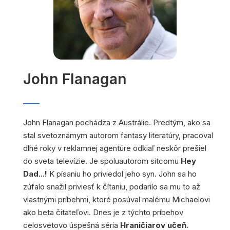
John Flanagan
John Flanagan pochádza z Austrálie. Predtým, ako sa
stal svetoznámym autorom fantasy literatúry, pracoval
dlhé roky v reklamnej agentúre odkiaľ neskôr prešiel
do sveta televízie. Je spoluautorom sitcomu
Hey
Dad...!
K písaniu ho priviedol jeho syn. John sa ho
zúfalo snažil priviesť k čítaniu, podarilo sa mu to až
vlastnými príbehmi, ktoré posúval malému Michaelovi
ako beta čitateľovi. Dnes je z týchto príbehov
celosvetovo úspešná séria
Hraničiarov učeň
.