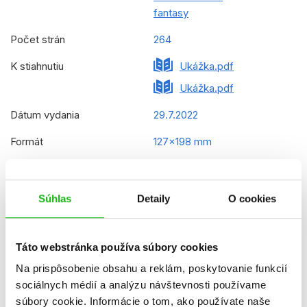
fantasy
Počet strán
264
K stiahnutiu
Ukážka.pdf
Ukážka.pdf
Dátum vydania
29.7.2022
Formát
127x198 mm
Hmotnosť
0,37 kg
Jazyk
slovenčina
Súhlas
Detaily
O cookies
Číslo dielu
2
Táto webstránka používa súbory cookies
Rady
Hraničiarov učeň
Na prispôsobenie obsahu a reklám, poskytovanie funkcií
Prekladateľ
Ľubica Svárovská
sociálnych médií a analýzu návštevnosti používame
súbory cookie. Informácie o tom, ako používate naše
EAN
9788025253724