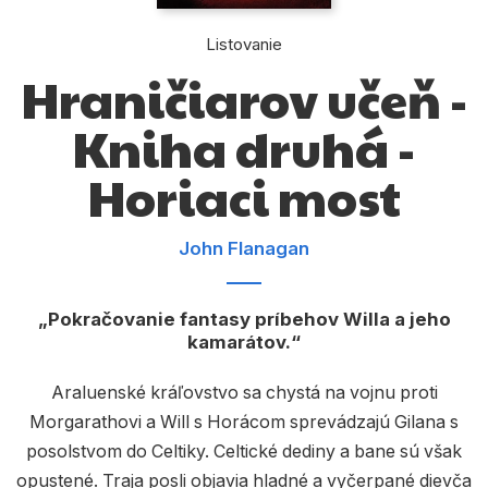
Komiks
Listovanie
Počítače
Hraničiarov učeň -
Poézia
Kniha druhá -
Populárno - náučné pre deti
Horiaci most
Predškoláci
Výchova a pedagogika
John Flanagan
Young adult
Zdravie a životný štýl
Pokračovanie fantasy príbehov Willa a jeho
kamarátov.
Araluenské kráľovstvo sa chystá na vojnu proti
Všetky kategórie
Morgarathovi a Will s Horácom sprevádzajú Gilana s
posolstvom do Celtiky. Celtické dediny a bane sú však
opustené. Traja posli objavia hladné a vyčerpané dievča