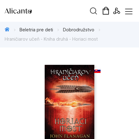
Hľadaný výraz
Beletria pre deti
Dobrodružstvo
Hraničiarov učeň - Kniha druhá - Horiaci most
Beletria pre deti
Beletria pre dospelých
Darčekové publikácie
Doplnkový sortiment
Hobby
Kalendáre, diáre