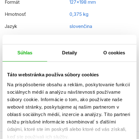
Formát
127x198 mm
Hmotnosť
0,375 kg
Jazyk
slovenčina
Číslo dielu
3
Rady
Hraničiarov učeň
Súhlas
Detaily
O cookies
EAN
9788025215913
Vek od
12
Táto webstránka používa súbory cookies
Na prispôsobenie obsahu a reklám, poskytovanie funkcií
Typ
kniha
sociálnych médií a analýzu návštevnosti používame
Väzba
viazaná s laminovaným
súbory cookie. Informácie o tom, ako používate naše
poťahom
webové stránky, poskytujeme aj našim partnerom v
oblasti sociálnych médií, inzercie a analýzy. Títo partneri
môžu príslušné informácie skombinovať s ďalšími
údajmi, ktoré ste im poskytli alebo ktoré od vás získali,
keď ste používali ich služby.