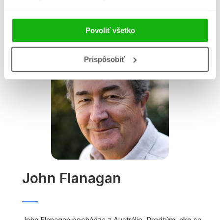
Autor knihy
Povoliť všetko
Prispôsobiť
John Flanagan
John Flanagan pochádza z Austrálie. Predtým, ako sa