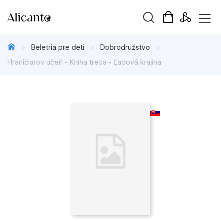
Hľadaný výraz
Beletria pre deti
Dobrodružstvo
Hraničiarov učeň - Kniha tretia - Ľadová krajina
Beletria pre deti
Beletria pre dospelých
Darčekové publikácie
Doplnkový sortiment
Hobby
Kalendáre, diáre