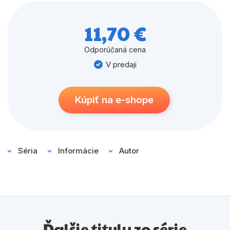
životom v otroctve?
11,70 €
Odporúčaná cena
V predaji
Kúpiť na e-shope
Séria
Informácie
Autor
Ďalšie tituly zo série