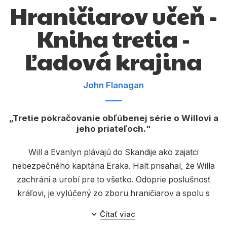
Komiks
Hraničiarov učeň -
Počítače
Kniha tretia -
Poézia
Ľadová krajina
Populárno - náučné pre deti
John Flanagan
Predškoláci
Výchova a pedagogika
Tretie pokračovanie obľúbenej série o Willovi a
Young adult
jeho priateľoch.
Zdravie a životný štýl
Will a Evanlyn plávajú do Skandije ako zajatci
nebezpečného kapitána Eraka. Halt prisahal, že Willa
zachráni a urobí pre to všetko. Odoprie poslušnosť
Všetky kategórie
kráľovi, je vylúčený zo zboru hraničiarov a spolu s
Horácom, ktorý sa k nemu pripojí, zamieria cez Galiku
Čítať viac
do Skandije. Ale prídu včas, aby zachránili Willa pred