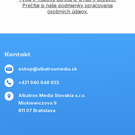
Prečítaj si naše podmienky spracovania
osobných údajov.
Kontakt
eshop@albatrosmedia.sk
+421 940 648 633
Albatros Media Slovakia s.r.o.
Mickiewiczova 9
811 07 Bratislava