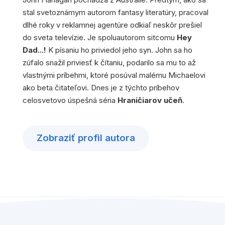
stal svetoznámym autorom fantasy literatúry, pracoval
dlhé roky v reklamnej agentúre odkiaľ neskôr prešiel
do sveta televízie. Je spoluautorom sitcomu
Hey
Dad...!
K písaniu ho priviedol jeho syn. John sa ho
zúfalo snažil priviesť k čítaniu, podarilo sa mu to až
vlastnými príbehmi, ktoré posúval malému Michaelovi
ako beta čitateľovi. Dnes je z týchto príbehov
celosvetovo úspešná séria
Hraničiarov učeň
.
Zobraziť profil autora