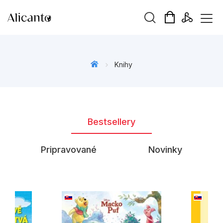
Hľadaný výraz
Knihy
Beletria pre deti
Bestsellery
Beletria pre dospelých
Darčekové publikácie
Pripravované
Novinky
Doplnkový sortiment
Hobby
Kalendáre, diáre