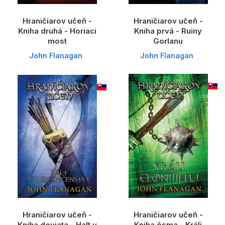
Hraničiarov učeň -
Hraničiarov učeň -
Kniha druhá - Horiaci
Kniha prvá - Ruiny
most
Gorlanu
John Flanagan
John Flanagan
Hraničiarov učeň -
Hraničiarov učeň -
Kniha deviata - Halt v
Kniha ôsma - Králi