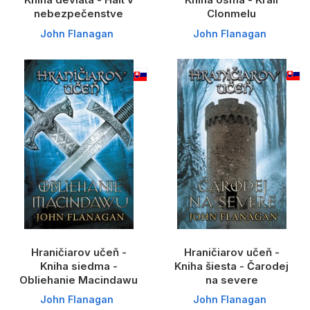
nebezpečenstve
Clonmelu
John Flanagan
John Flanagan
Hraničiarov učeň -
Hraničiarov učeň -
Kniha siedma -
Kniha šiesta - Čarodej
Obliehanie Macindawu
na severe
John Flanagan
John Flanagan