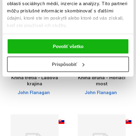
oblasti sociálnych médií, inzercie a analýzy. Títo partneri
môžu príslušné informácie skombinovať s ďalšími
údajmi, ktoré ste im poskytli alebo ktoré od vás získali,
keď ste používali ich služby.
Povoliť všetko
Prispôsobiť
Hraničiarov učeň -
Hraničiarov učeň -
Kniha tretia - Ľadová
Kniha druhá - Horiaci
krajina
most
John Flanagan
John Flanagan