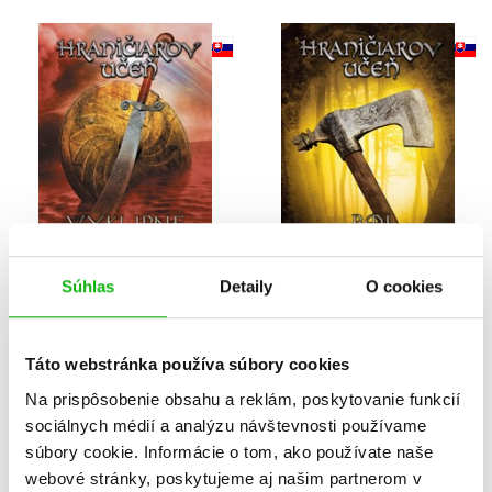
Súhlas
Detaily
O cookies
Hraničiarov učeň -
Hraničiarov učeň -
Kniha piata - Výkupné
Kniha štvrtá - Boj o
Táto webstránka používa súbory cookies
za Eraka
Skandiju
Na prispôsobenie obsahu a reklám, poskytovanie funkcií
John Flanagan
John Flanagan
sociálnych médií a analýzu návštevnosti používame
súbory cookie. Informácie o tom, ako používate naše
webové stránky, poskytujeme aj našim partnerom v