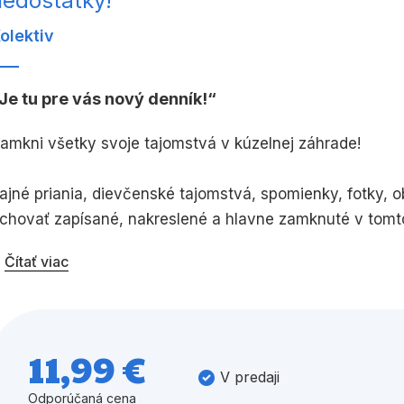
nedostatky!
olektiv
Všetky kategórie
Je tu pre vás nový denník!
amkni všetky svoje tajomstvá v kúzelnej záhrade!
ajné priania, dievčenské tajomstvá, spomienky, fotky, 
chovať zapísané, nakreslené a hlavne zamknuté v tomto
áhrady urobia z tvojich zápiskov umelecké dielo!
Čítať viac
11,99 €
V predaji
Odporúčaná cena