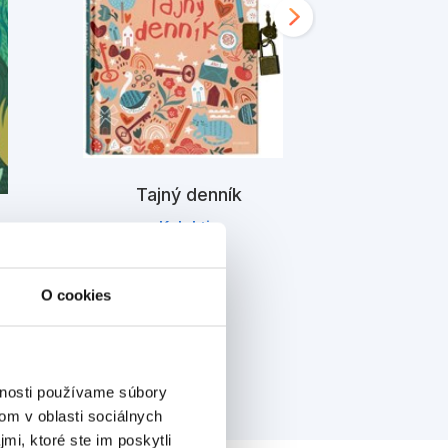
Tajný denník
Tajný denní
Kolektiv
á
K
O cookies
vnosti používame súbory
om v oblasti sociálnych
mi, ktoré ste im poskytli