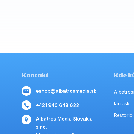
Kontakt
Kde kú
eshop@albatrosmedia.sk
Albatros
kmc.sk
+421 940 648 633
Restorio
Albatros Media Slovakia
s.r.o.