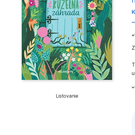
K
Z
T
u
z
Listovanie