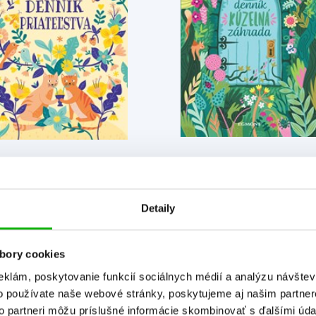
Tajný denník - Kúzeln
Môj denník priateľstva
záhrada
Kolektiv
Kolektiv
Detaily
bory cookies
eklám, poskytovanie funkcií sociálnych médií a analýzu návšte
o používate naše webové stránky, poskytujeme aj našim partner
to partneri môžu príslušné informácie skombinovať s ďalšími údaj