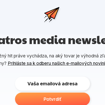
atros media newsle
žný hit práve vychádza, na aký tovar je výhodná zľ
ny?
Prihláste sa k odberu našich e-mailových novin
Vaša emailová adresa
Potvrdiť