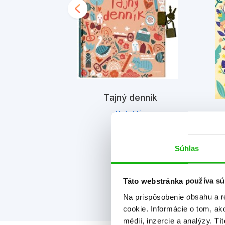
Tajný denník
Kolektiv
 jednorožcom
(2. akosť)
iv
Súhlas
Táto webstránka používa sú
Na prispôsobenie obsahu a r
cookie. Informácie o tom, ak
médií, inzercie a analýzy. Tí