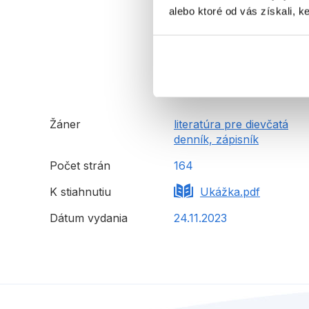
alebo ktoré od vás získali, ke
Žáner
literatúra pre dievčatá
denník, zápisník
Počet strán
164
K stiahnutiu
Ukážka.pdf
Dátum vydania
24.11.2023