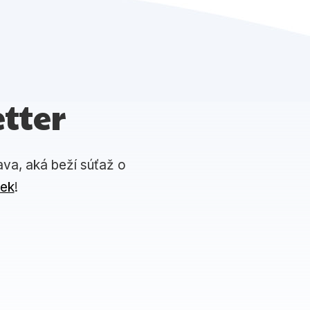
tter
ava, aká beží súťaž o
iek
!