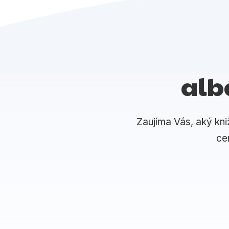
alb
Zaujíma Vás, aký kni
ce