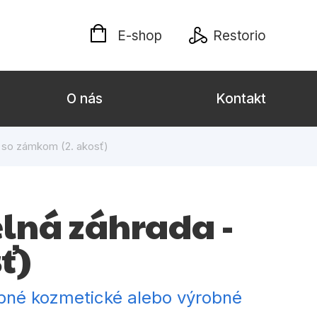
E-shop
Restorio
O nás
Kontakt
- so zámkom (2. akosť)
lých
Darčekové publikácie
Kalendáre, diáre
elná záhrada -
Poézia
ť)
Výchova a pedagogika
týl
obné kozmetické alebo výrobné