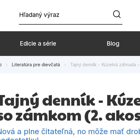
Hľadaný výraz
Edicie a série
Blog
i
Literatúra pre dievčatá
Tajný denník - Kúzelná záhrada 
Beletria pre deti
Beletria pre dospe
Doplnkový sortiment
Hobby
Tajný denník - Kúz
Komiks
Počítače
so zámkom (2. akos
Populárno - náučné pre deti
Predškoláci
Young adult
Zdravie a životný š
Nová a plne čitateľná, no môže mať dr