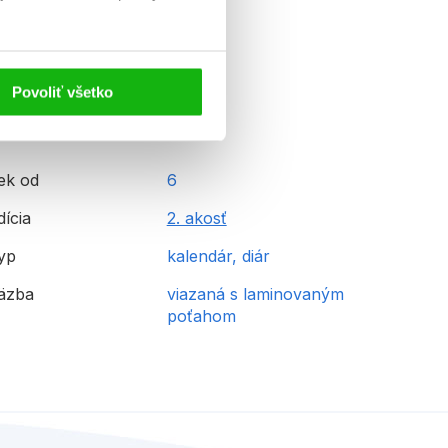
Povoliť všetko
ek od
6
dícia
2. akosť
yp
kalendár, diár
äzba
viazaná s laminovaným
poťahom