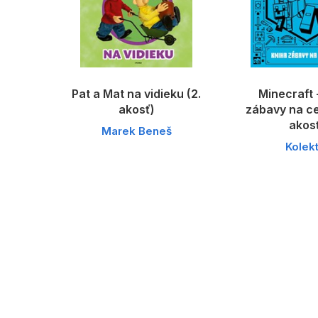
Pat a Mat na vidieku (2.
Minecraft 
akosť)
zábavy na cel
akos
Marek Beneš
Kolekt