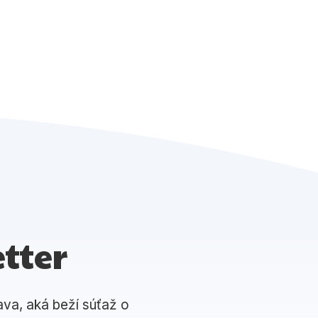
tter
ava, aká beží súťaž o