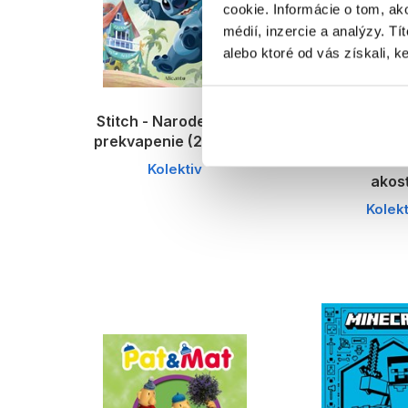
cookie. Informácie o tom, ak
médií, inzercie a analýzy. Tí
alebo ktoré od vás získali, ke
Stitch - Narodeninové
Stitch - 
prekvapenie (2. akosť)
komiks
dobrodružs
Kolektiv
akos
Kolekt