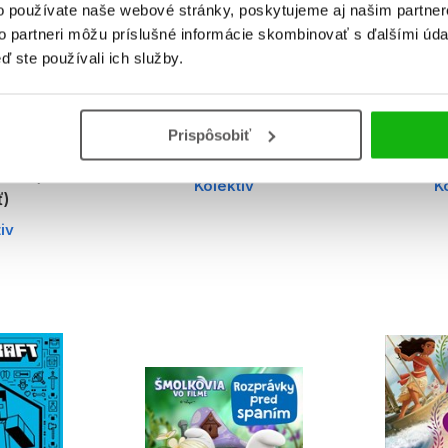
o používate naše webové stránky, poskytujeme aj našim partner
to partneri môžu príslušné informácie skombinovať s ďalšími údaj
ď ste používali ich služby.
Veľké
Disney - Môj prvý
Zootropo
Prispôsobiť
ové
denníček (2. akosť)
podľa fi
tvo (2.
Kolektiv
K
ť)
iv