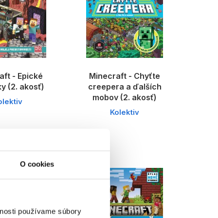
ft - Epické
Minecraft - Chyťte
y (2. akosť)
creepera a ďalších
mobov (2. akosť)
olektiv
Kolektiv
O cookies
vnosti používame súbory