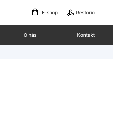
E-shop
Restorio
O nás
Kontakt
lých
Darčekové publikácie
Kalendáre, diáre
Poézia
Výchova a pedagogika
týl