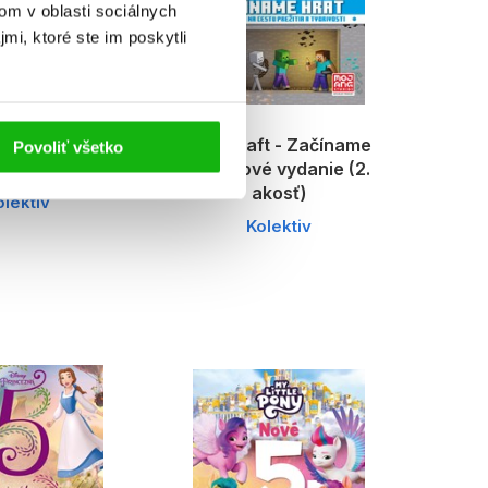
om v oblasti sociálnych
mi, ktoré ste im poskytli
lis 2 - Príbeh
Minecraft - Začíname
Povoliť všetko
lmu (2. akosť)
hrať nové vydanie (2.
akosť)
olektiv
Kolektiv