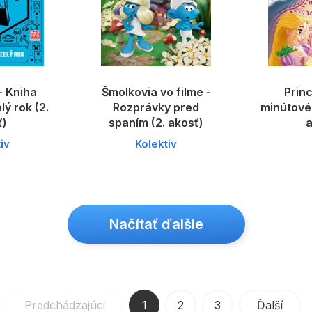
- Kniha
Šmolkovia vo filme -
Princ
ý rok (2.
Rozprávky pred
minútové 
ť)
spaním (2. akosť)
a
iv
Kolektiv
Načítať ďalšie
Predchádzajúci
1
2
3
Ďalší