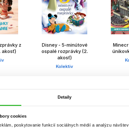
ozprávky z
Disney - 5-minútové
Minecra
. akosť)
ospalé rozprávky (2.
únikovk
akosť)
iv
K
Kolektiv
Detaily
bory cookies
eklám, poskytovanie funkcií sociálnych médií a analýzu návšte