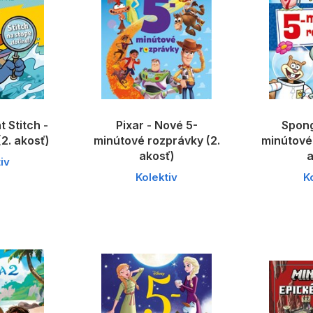
t Stitch -
Pixar - Nové 5-
Spong
2. akosť)
minútové rozprávky (2.
minútové 
akosť)
a
iv
Kolektiv
K