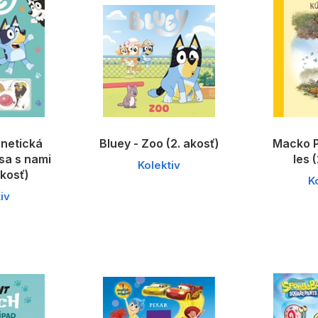
gnetická
Bluey - Zoo (2. akosť)
Macko P
sa s nami
les 
Kolektiv
akosť)
K
iv