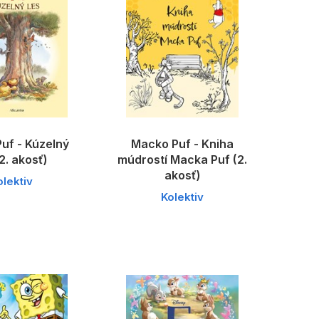
uf - Kúzelný
Macko Puf - Kniha
(2. akosť)
múdrostí Macka Puf (2.
akosť)
olektiv
Kolektiv