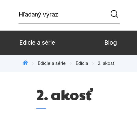
Hľadaný výraz
Edicie a série
Blog
Edície a série
Edícia
2. akosť
Beletria pre deti
Beletria pre dospe
Doplnkový sortiment
Hobby
2. akosť
Komiks
Počítače
Populárno - náučné pre deti
Predškoláci
Young adult
Zdravie a životný š