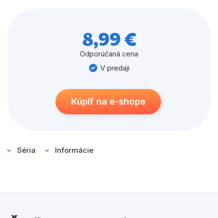
skríži cestu nielen Jumbov dávny protivník, ale aj
Stitchova láska, celé preteky sú v ohrození. Séria Môj
prvý komiks je určená deťom od 6 do 8 rokov, ktoré už
8,99 €
dokážu čítať samé. Príbehy sú jednoduché a
zrozumiteľné a majú vhodnú dĺžku pre malých
Odporúčaná cena
čitateľov. S obľúbeným mimozemšťanom pôjde deťom
V predaji
čítanie raz-dva!
Kúpiť na e-shope
Séria
Informácie