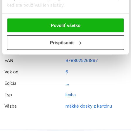
Dátum vydania
7.11.2025
keď ste používali ich služby.
Formát
170x240 mm
Povoliť všetko
Hmotnosť
0,271 kg
Jazyk
slovenčina
Prispôsobiť
Rady
Disney - Stitch
EAN
9788025261897
Vek od
6
Edícia
...
Typ
kniha
Väzba
mäkké dosky z kartónu