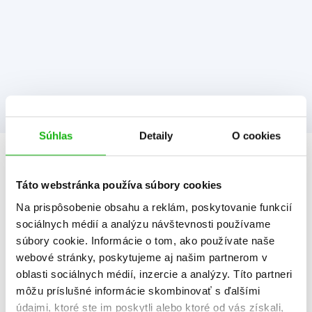
Súhlas
Detaily
O cookies
Informácie
Táto webstránka používa súbory cookies
Na prispôsobenie obsahu a reklám, poskytovanie funkcií
Žáner
dobrodružstvo
sociálnych médií a analýzu návštevnosti používame
komiks pre deti
súbory cookie. Informácie o tom, ako používate naše
webové stránky, poskytujeme aj našim partnerom v
Počet strán
64
oblasti sociálnych médií, inzercie a analýzy. Títo partneri
môžu príslušné informácie skombinovať s ďalšími
K stiahnutiu
Ukážka.pdf
údajmi, ktoré ste im poskytli alebo ktoré od vás získali,