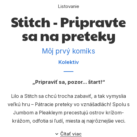
Komiks
Listovanie
Počítače
Stitch - Pripravte
Poézia
sa na preteky
Populárno - náučné pre deti
Môj prvý komiks
Predškoláci
Kolektiv
Výchova a pedagogika
Young adult
Pripraviť sa, pozor... štart!
Zdravie a životný štýl
Lilo a Stitch sa chcú trocha zabaviť, a tak vymyslia
veľkú hru – Pátracie preteky vo vznášadlách! Spolu s
Všetky kategórie
Jumbom a Pleakleym precestujú ostrov krížom-
krážom, odfotia si ľudí, miesta aj najrôznejšie veci.
Vyhráva tím, ktorý všetko nafotí ako prvý! No keď im
Čítať viac