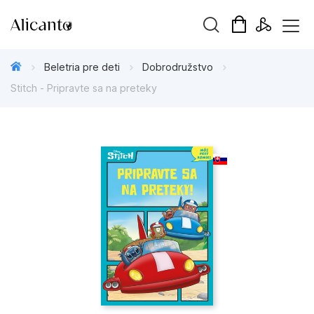
Hľadaný výraz
Beletria pre deti
Dobrodružstvo
Stitch - Pripravte sa na preteky
Beletria pre deti
Beletria pre dospelých
Darčekové publikácie
Doplnkový sortiment
Hobby
Kalendáre, diáre