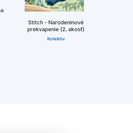
na
)
Stitch - Narodeninové
prekvapenie (2. akosť)
Kolektiv
Stitch - V
dobrodružs
K