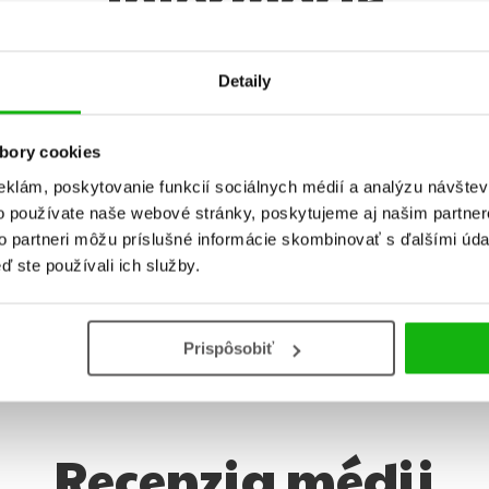
Detaily
Hmotnosť
0,545 kg
V
Jazyk
slovenčina
E
bory cookies
Rady
Disney - Stitch
T
eklám, poskytovanie funkcií sociálnych médií a analýzu návšte
o používate naše webové stránky, poskytujeme aj našim partner
Prekladateľ
Mária Grigľová
V
to partneri môžu príslušné informácie skombinovať s ďalšími údaj
EAN
9788025261453
ď ste používali ich služby.
Prispôsobiť
Recenzia médii