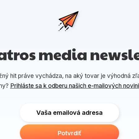
atros media newsle
žný hit práve vychádza, na aký tovar je výhodná zľ
ny?
Prihláste sa k odberu našich e-mailových novin
Vaša emailová adresa
Potvrdiť