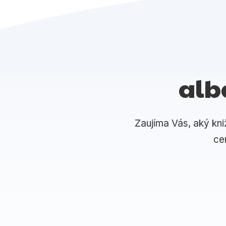
alb
Zaujíma Vás, aký kni
ce