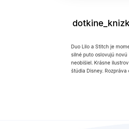
dotkine_knizky
Duo Lilo a Stitch je mom
silné puto oslovujú novú
neobišiel. Krásne ilustr
štúdia Disney. Rozpráva d