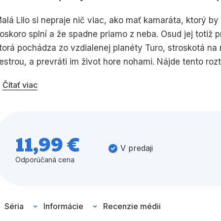
alá Lilo si nepraje nič viac, ako mať kamaráta, ktorý by j
Všetky kategórie
oskoro splní a že spadne priamo z neba. Osud jej totiž 
torá pochádza zo vzdialenej planéty Turo, stroskotá na 
estrou, a prevráti im život hore nohami. Nájde tento ro
odinu?
Čítať viac
11,99 €
V predaji
Odporúčaná cena
Séria
Informácie
Recenzie médii