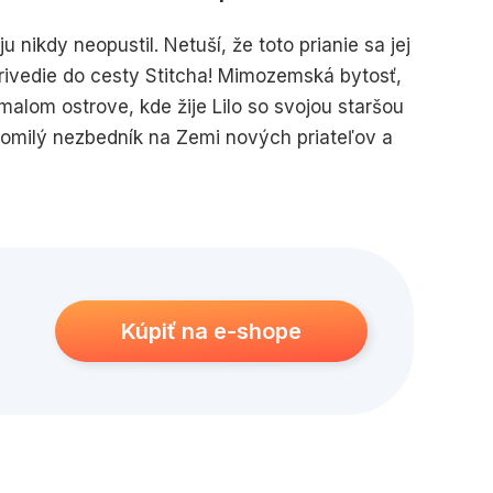
u nikdy neopustil. Netuší, že toto prianie sa jej
privedie do cesty Stitcha! Mimozemská bytosť,
malom ostrove, kde žije Lilo so svojou staršou
ztomilý nezbedník na Zemi nových priateľov a
Kúpiť na e-shope