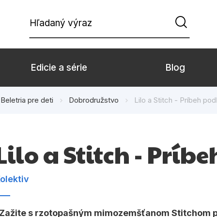
Hľadaný výraz
Edicie a série
Blog
Beletria pre deti
Dobrodružstvo
Lilo a Stitch - Príbeh pod
Beletria pre deti
Beletria pre dospe
Doplnkový sortiment
Hobby
Lilo a Stitch - Príb
Komiks
Počítače
Populárno - náučné pre deti
Predškoláci
olektiv
Young adult
Zdravie a životný š
Zažite s rzotopašným mimozemšťanom Stitchom p