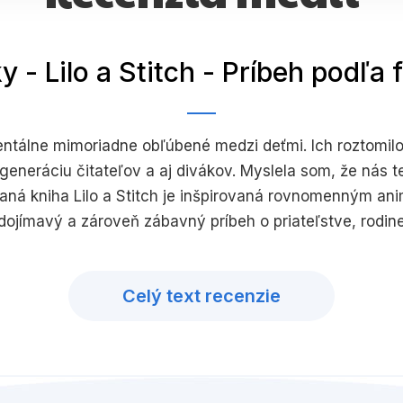
 - Lilo a Stitch - Príbeh podľa 
entálne mimoriadne obľúbené medzi deťmi. Ich roztomilos
 generáciu čitateľov a aj divákov. Myslela som, že nás t
ovaná kniha Lilo a Stitch je inšpirovaná rovnomenným a
ojímavý a zároveň zábavný príbeh o priateľstve, rodine a
Celý text recenzie