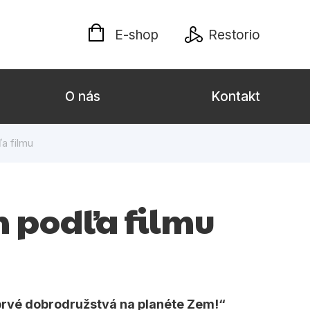
E-shop
Restorio
O nás
Kontakt
ľa filmu
lých
Darčekové publikácie
Kalendáre, diáre
eh podľa filmu
Poézia
Výchova a pedagogika
týl
rvé dobrodružstvá na planéte Zem!