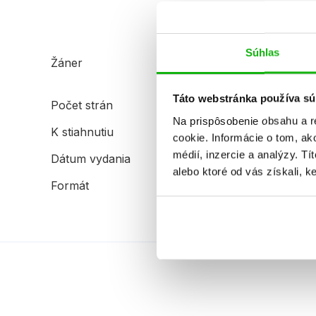
Súhlas
Žáner
dobrodružstvo
ilustrované knihy
Táto webstránka používa sú
Počet strán
72
Na prispôsobenie obsahu a r
K stiahnutiu
Ukážka.pdf
cookie. Informácie o tom, ak
médií, inzercie a analýzy. Tí
Dátum vydania
6.6.2025
alebo ktoré od vás získali, ke
Formát
210x285 mm