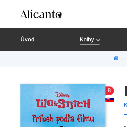
Úvod
Knihy
B
K