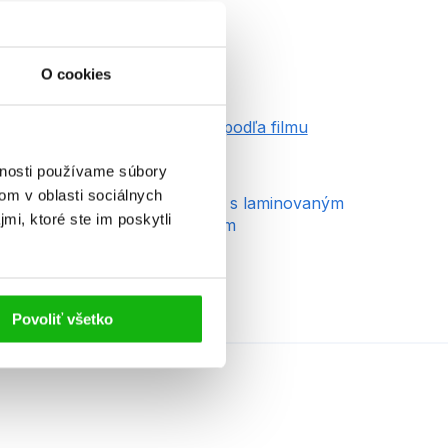
O cookies
ek od
5
dícia
Príbeh podľa filmu
yp
kniha
vnosti používame súbory
om v oblasti sociálnych
äzba
viazaná s laminovaným
mi, ktoré ste im poskytli
poťahom
Povoliť všetko