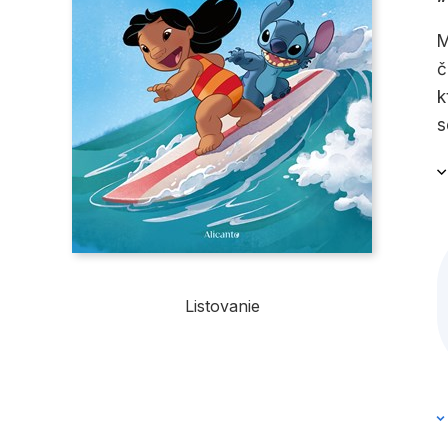
M
č
k
s
r
Listovanie