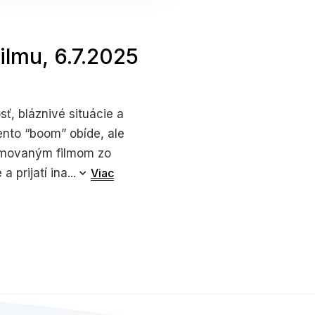
filmu
, 6.7.2025
ť, bláznivé situácie a
ento “boom” obíde, ale
nimovaným filmom zo
 prijatí ina...
Viac