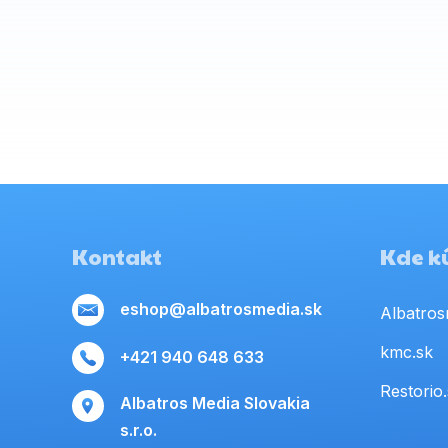
Kontakt
Kde kú
eshop@albatrosmedia.sk
Albatros
kmc.sk
+421 940 648 633
Restorio
Albatros Media Slovakia
s.r.o.