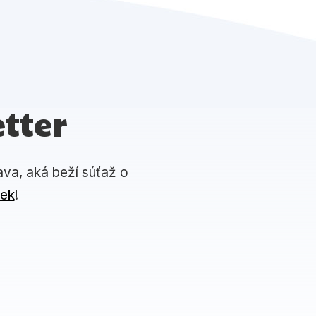
tter
ava, aká beží súťaž o
iek
!