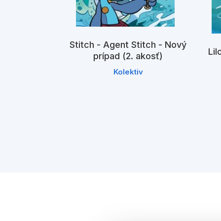
Stitch - Agent Stitch - Nový
Lil
prípad (2. akosť)
h na výlete
Kolektiv