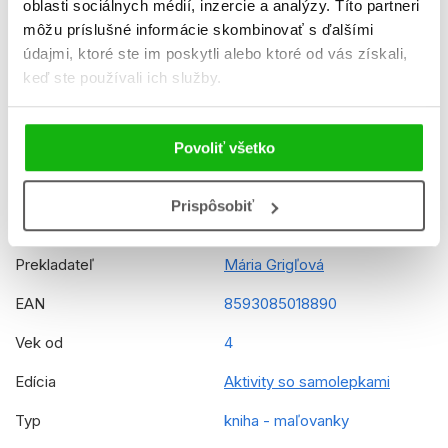
oblasti sociálnych médií, inzercie a analýzy. Títo partneri
K stiahnutiu
Ukážka.pdf
môžu príslušné informácie skombinovať s ďalšími
údajmi, ktoré ste im poskytli alebo ktoré od vás získali,
Dátum vydania
5.9.2025
keď ste používali ich služby.
Formát
210x297 mm
Hmotnosť
0,132 kg
Povoliť všetko
Jazyk
slovenčina
Prispôsobiť
Rady
Šmolkovia
Prekladateľ
Mária Grigľová
EAN
8593085018890
Vek od
4
Edícia
Aktivity so samolepkami
Typ
kniha - maľovanky