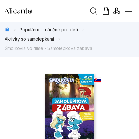
Hľadaný výraz
Populárno - náučné pre deti
Aktivity so samolepkami
Šmolkovia vo filme - Samolepková zábava
Beletria pre deti
Beletria pre dospelých
Darčekové publikácie
Doplnkový sortiment
Hobby
Kalendáre, diáre