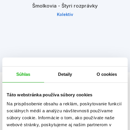
Šmolkovia - Štyri rozprávky
Kolektiv
Súhlas
Detaily
O cookies
Informácie
Táto webstránka používa súbory cookies
Na prispôsobenie obsahu a reklám, poskytovanie funkcií
Žáner
aktivity so samolepkami
sociálnych médií a analýzu návštevnosti používame
hádanky, hlavolamy, hry, úlohy
súbory cookie. Informácie o tom, ako používate naše
webové stránky, poskytujeme aj našim partnerom v
Počet strán
18