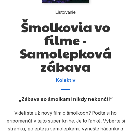
Komiks
Listovanie
Počítače
Šmolkovia vo
Poézia
filme -
Populárno - náučné pre deti
Samolepková
Predškoláci
zábava
Výchova a pedagogika
Young adult
Kolektiv
Zdravie a životný štýl
Zábava so šmolkami nikdy nekončí!
Všetky kategórie
Videli ste už nový film o šmolkoch? Poďte si ho
pripomenúť v tejto super knihe. Je to ľahké. Vyberte si
stránku, polepte ju samolepkami, vyriešte hádanky a