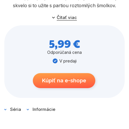
skvelo si to užite s partiou roztomilých šmolkov.
Samolepky sa dajú použiť znova a znova, zábava so
Čítať viac
šmolkami nikdy nekončí!
5,99 €
Odporúčaná cena
V predaji
Kúpiť na e-shope
Séria
Informácie