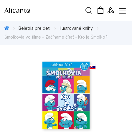
Hľadaný výraz
Beletria pre deti
Ilustrované knihy
Šmolkovia vo filme – Začíname čítať - Kto je Šmolko?
Beletria pre deti
Beletria pre dospelých
Darčekové publikácie
Doplnkový sortiment
Hobby
Kalendáre, diáre