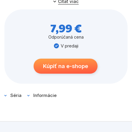
Čítať viac
zároveň precvičíte svoje čitateľské znalosti.
7,99 €
Odporúčaná cena
V predaji
Kúpiť na e-shope
Séria
Informácie