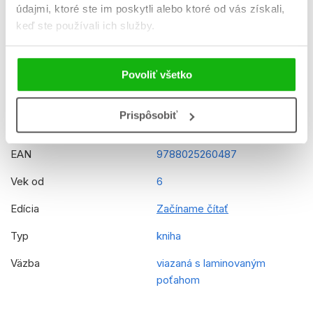
údajmi, ktoré ste im poskytli alebo ktoré od vás získali,
Formát
160x230 mm
keď ste používali ich služby.
Hmotnosť
0,227 kg
Jazyk
slovenčina
Povoliť všetko
Rady
Šmolkovia
Prispôsobiť
Prekladateľ
Zuzana Močková Lorková
EAN
9788025260487
Vek od
6
Edícia
Začíname čítať
Typ
kniha
Väzba
viazaná s laminovaným
poťahom