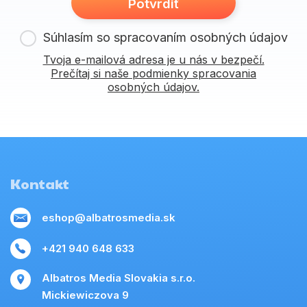
Potvrdiť
Súhlasím so spracovaním osobných údajov
Tvoja e-mailová adresa je u nás v bezpečí.
Prečítaj si naše podmienky spracovania
osobných údajov.
Kontakt
eshop@albatrosmedia.sk
+421 940 648 633
Albatros Media Slovakia s.r.o.
Mickiewiczova 9