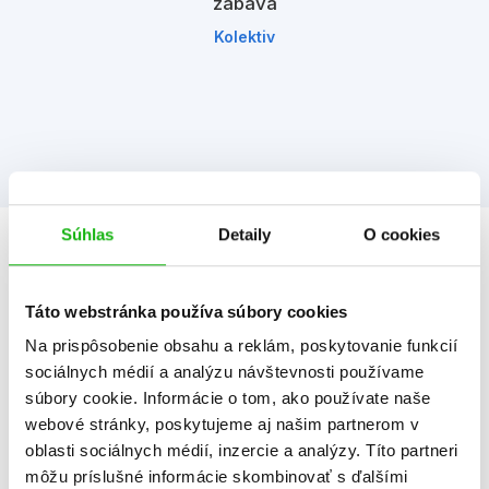
zábava
Kolektiv
Súhlas
Detaily
O cookies
Informácie
Táto webstránka používa súbory cookies
Žáner
ilustrované knihy
Na prispôsobenie obsahu a reklám, poskytovanie funkcií
sociálnych médií a analýzu návštevnosti používame
Počet strán
32
súbory cookie. Informácie o tom, ako používate naše
webové stránky, poskytujeme aj našim partnerom v
K stiahnutiu
Ukážka.pdf
oblasti sociálnych médií, inzercie a analýzy. Títo partneri
Dátum vydania
8.8.2025
môžu príslušné informácie skombinovať s ďalšími