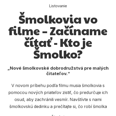
Komiks
Listovanie
Počítače
Šmolkovia vo
Poézia
filme – Začíname
Populárno - náučné pre deti
čítať - Kto je
Predškoláci
Šmolko?
Výchova a pedagogika
Young adult
Nové šmolkovské dobrodružstvá pre malých
čitateľov.
Zdravie a životný štýl
V novom príbehu podľa filmu musia šmolkovia s
pomocou nových priateľov zistiť, čo predurčuje ich
Všetky kategórie
osud, aby zachránili vesmír. Navštívte s nami
šmolkovskú dedinku a prečítajte si, čo robí šmolka
šmolkom. Spoločne s partiou modrých kamarátov si