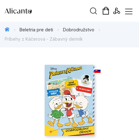
Hľadaný výraz
Beletria pre deti
Dobrodružstvo
Príbehy z Káčerova - Zábavný denník
Beletria pre deti
Beletria pre dospelých
Darčekové publikácie
Doplnkový sortiment
Hobby
Kalendáre, diáre