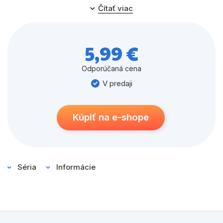
bludiská, veľa hier a nových dobrodružstiev. Máte pred
Čítať viac
sebou príbehy plné napätia, pri ktorých bude lietať
perie a zobák sa od nadšenia ani… nezavrie.
5,99 €
Čítajte, listujte, lúštite, pátrajte a sledujte!
Odporúčaná cena
V predaji
Kúpiť na e-shope
Séria
Informácie