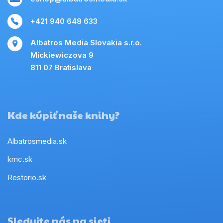
+421 940 648 633
Albatros Media Slovakia s.r.o.
Mickiewiczova 9
811 07 Bratislava
Kde kúpiť naše knihy?
Albatrosmedia.sk
kmc.sk
Restorio.sk
Sledujte nás na sieti