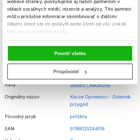
webové stránky, poskytujeme aj našim partnerom v
oblasti sociálnych médií, inzercie a analýzy. Títo partneri
Počet strán
64
môžu príslušné informácie skombinovať s ďalšími
K stiahnutiu
Ukážka.pdf
údajmi, ktoré ste im poskytli alebo ktoré od vás získali,
keď ste používali ich služby.
Dátum vydania
23.11.2018
Formát
165x237 mm
Povoliť všetko
Hmotnosť
1,45 kg
Prispôsobiť
Jazyk
slovenčina
Rady
Disney - Káčerovo
Originálny názov
Kacze Opowiesci - Dziennik
przygód
Pôvodný jazyk
poľština
EAN
9788025244616