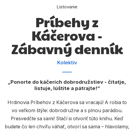
Komiks
Listovanie
Počítače
Príbehy z
Poézia
Káčerova -
Populárno - náučné pre deti
Zábavný denník
Predškoláci
Výchova a pedagogika
Kolektiv
Young adult
Ponorte do káčerích dobrodružstiev - čítatje,
Zdravie a životný štýl
listuje, lúštite a pátrajte!
Hrdinovia Príbehov z Káčerova sa vracajú! A robia to
Všetky kategórie
vo veľkom štýle: dobrodružne a s plnou parádou.
Presvedčte sa sami! Stačí si otvoriť túto knihu. Keď
budete čo len chvíľu váhať, otvorí sa sama – hlavolamy,