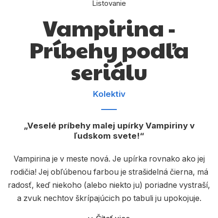
Listovanie
Komiks
Vampirina -
Počítače
Príbehy podľa
Poézia
seriálu
Populárno - náučné pre deti
Predškoláci
Kolektiv
Výchova a pedagogika
Young adult
Veselé príbehy malej upírky Vampiriny v
ľudskom svete!
Zdravie a životný štýl
Vampirina je v meste nová. Je upírka rovnako ako jej
rodičia! Jej obľúbenou farbou je strašidelná čierna, má
Všetky kategórie
radosť, keď niekoho (alebo niekto ju) poriadne vystraší,
a zvuk nechtov škrípajúcich po tabuli ju upokojuje.
Naozaj je iná ako ostatné deti v susedstve, ale to nevadí,