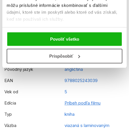
Dátum vydania
3.8.2018
môžu príslušné informácie skombinovať s ďalšími
údajmi, ktoré ste im poskytli alebo ktoré od vás získali,
Formát
205x285 mm
keď ste používali ich služby.
Hmotnosť
0,44 kg
Jazyk
slovenčina
Povoliť všetko
Rady
Disney Junior - Vampirina
Prispôsobiť
Originálny názov
Vampirina - Movie storybook
Pôvodný jazyk
angličtina
EAN
9788025243039
Vek od
5
Edícia
Príbeh podľa filmu
Typ
kniha
Väzba
viazaná s laminovaným