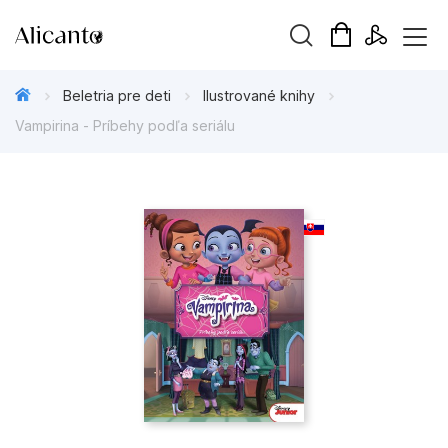
Hľadaný výraz
Beletria pre deti
Ilustrované knihy
Vampirina - Príbehy podľa seriálu
Beletria pre deti
Beletria pre dospelých
Darčekové publikácie
Doplnkový sortiment
Hobby
Kalendáre, diáre