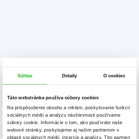
Informácie
Súhlas
Detaily
O cookies
Žáner
ilustrované knihy
Táto webstránka používa súbory cookies
rozprávka
Na prispôsobenie obsahu a reklám, poskytovanie funkcií
sociálnych médií a analýzu návštevnosti používame
Počet strán
64
súbory cookie. Informácie o tom, ako používate naše
K stiahnutiu
Ukážka.pdf
webové stránky, poskytujeme aj našim partnerom v
oblasti sociálnych médií, inzercie a analýzy. Títo partneri