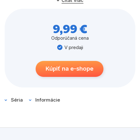
Čítať viac
pretože je jednoducho neodolateľná. Vampirina je plná
očakávania, čo všetko zažije v ľudskom svete, s malou
pomocou svojich nových priateľov.
9,99 €
Odporúčaná cena
V predaji
Kúpiť na e-shope
Séria
Informácie