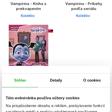
Vampirina - Kniha s
Vampirina - Príbehy
prekvapením
podľa seriálu
Kolektiv
Kolektiv
Súhlas
Detaily
O cookies
Vampirina - Vyfarbuj,
čítaj, nalepuj
Kolektiv
Táto webstránka používa súbory cookies
Na prispôsobenie obsahu a reklám, poskytovanie funkcií
sociálnych médií a analýzu návštevnosti používame