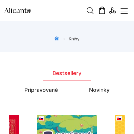
Hľadaný výraz
Knihy
Beletria pre deti
Bestsellery
Beletria pre dospelých
Darčekové publikácie
Pripravované
Novinky
Doplnkový sortiment
Hobby
Kalendáre, diáre