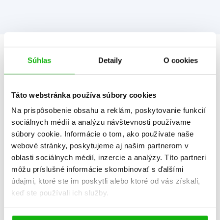
Informácie
Súhlas
Detaily
O cookies
Táto webstránka používa súbory cookies
Žáner
rozprávka
Na prispôsobenie obsahu a reklám, poskytovanie funkcií
Počet strán
128
sociálnych médií a analýzu návštevnosti používame
súbory cookie. Informácie o tom, ako používate naše
K stiahnutiu
Ukážka.pdf
webové stránky, poskytujeme aj našim partnerom v
Dátum vydania
1.2.2016
oblasti sociálnych médií, inzercie a analýzy. Títo partneri
môžu príslušné informácie skombinovať s ďalšími
Formát
160x160 mm
údajmi, ktoré ste im poskytli alebo ktoré od vás získali,
Hmotnosť
0,237 kg
keď ste používali ich služby.
Jazyk
slovenčina