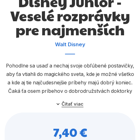
Disney Junior -
Komiks
Veselé rozprávky
Počítače
pre najmenších
Poézia
Populárno - náučné pre deti
Walt Disney
Predškoláci
Výchova a pedagogika
Pohodlne sa usaď a nechaj svoje obľúbené postavičky,
aby ťa vtiahli do magického sveta, kde je možné všetko
Young adult
a kde aj tie najčudesnejšie príbehy majú dobrý koniec.
Zdravie a životný štýl
Čaká ťa osem príbehov o dobrodružstvách doktorky
Doky, princeznej Sofie, Minnie a Mickeyho.
Čítať viac
Všetky kategórie
7,40 €