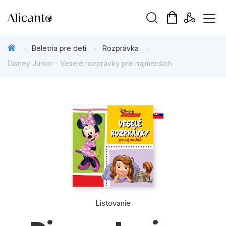
Hľadaný výraz
Beletria pre deti
Rozprávka
Disney Junior - Veselé rozprávky pre najmenších
Beletria pre deti
Beletria pre dospelých
Darčekové publikácie
Doplnkový sortiment
Hobby
Listovanie
Kalendáre, diáre