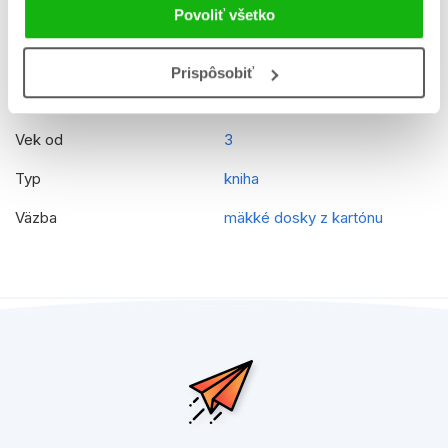
Povoliť všetko
Ilustrátor
Walt Disney
Rady
Disney Junior
Prispôsobiť
EAN
9788025236246
Vek od
3
Typ
kniha
Väzba
mäkké dosky z kartónu