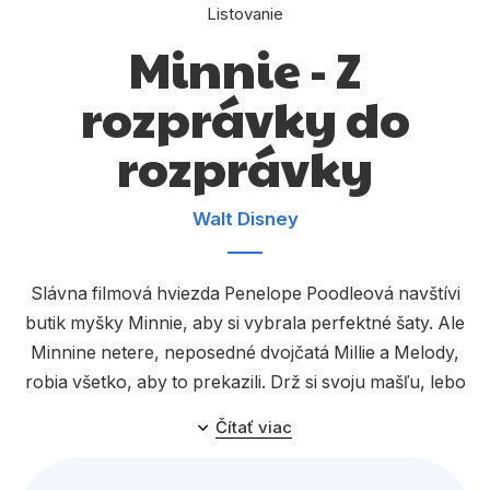
Komiks
Listovanie
Minnie - Z
Počítače
rozprávky do
Poézia
Populárno - náučné pre deti
rozprávky
Predškoláci
Walt Disney
Výchova a pedagogika
Young adult
Slávna filmová hviezda Penelope Poodleová navštívi
Zdravie a životný štýl
butik myšky Minnie, aby si vybrala perfektné šaty. Ale
Minnine netere, neposedné dvojčatá Millie a Melody,
robia všetko, aby to prekazili. Drž si svoju mašľu, lebo
Všetky kategórie
keď prídu na návštevu dvojčatá, čakajú ťa dupľované
Čítať viac
trampoty!