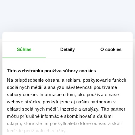
Súhlas
Detaily
O cookies
Informácie
Táto webstránka používa súbory cookies
Žáner
rozprávka
Na prispôsobenie obsahu a reklám, poskytovanie funkcií
sociálnych médií a analýzu návštevnosti používame
Počet strán
32
súbory cookie. Informácie o tom, ako používate naše
K stiahnutiu
Ukážka.pdf
webové stránky, poskytujeme aj našim partnerom v
oblasti sociálnych médií, inzercie a analýzy. Títo partneri
Dátum vydania
1.9.2015
môžu príslušné informácie skombinovať s ďalšími
údajmi, ktoré ste im poskytli alebo ktoré od vás získali,
Formát
205x285 mm
keď ste používali ich služby.