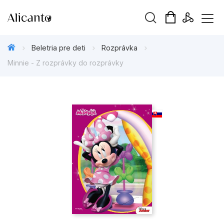
Hľadaný výraz
Beletria pre deti
Rozprávka
Minnie - Z rozprávky do rozprávky
Beletria pre deti
Beletria pre dospelých
Darčekové publikácie
Doplnkový sortiment
Hobby
Kalendáre, diáre