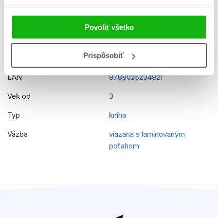
Hmotnosť
0,425 kg
Jazyk
slovenčina
Povoliť všetko
Ilustrátor
Walt Disney
Prispôsobiť
Rady
Disney Junior - Minnie
EAN
9788025234921
Vek od
3
Typ
kniha
Väzba
viazaná s laminovaným
poťahom