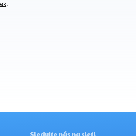
iek
!
Sledujte nás na sieti