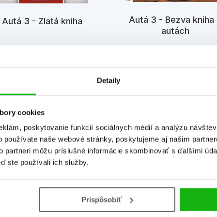
Autá 3 - Bezva kniha
Autá 3 - Zlatá kniha
autách
Detaily
bory cookies
eklám, poskytovanie funkcií sociálnych médií a analýzu návšte
o používate naše webové stránky, poskytujeme aj našim partner
Informácie
to partneri môžu príslušné informácie skombinovať s ďalšími údaj
ď ste používali ich služby.
Hmotnosť
0,398 kg
T
Prispôsobiť
Jazyk
slovenčina
V