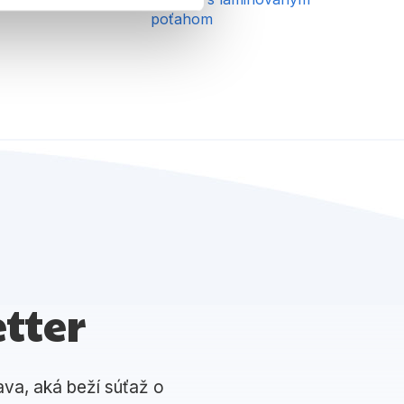
poťahom
tter
ava, aká beží súťaž o