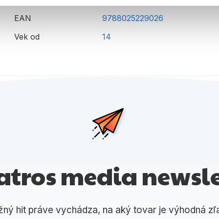
EAN
9788025229026
Vek od
14
atros media newsle
žný hit práve vychádza, na aký tovar je výhodná zľ