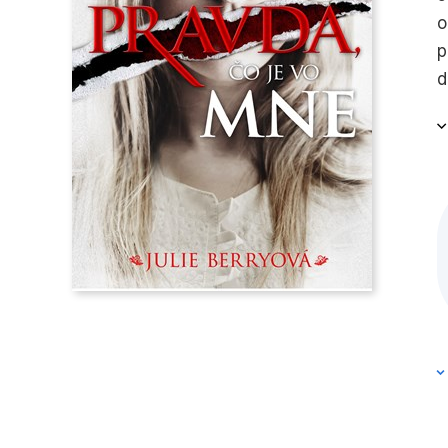
o
p
d
a
z
h
v
ď