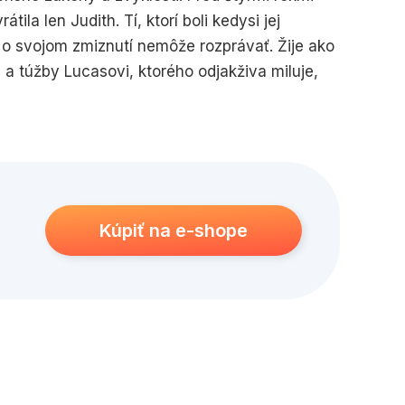
tila len Judith. Tí, ktorí boli kedysi jej
th o svojom zmiznutí nemôže rozprávať. Žije ako
a túžby Lucasovi, ktorého odjakživa miluje,
adnú nepriatelia, dlho strážené tajomstvo
žiť ďalej v mlčaní, alebo pozdvihnúť svoj hlas,
ní. Tento originálny román vás zasiahne
é tajomstvo vás bude nútiť obracať ďalšiu a
Kúpiť na e-shope