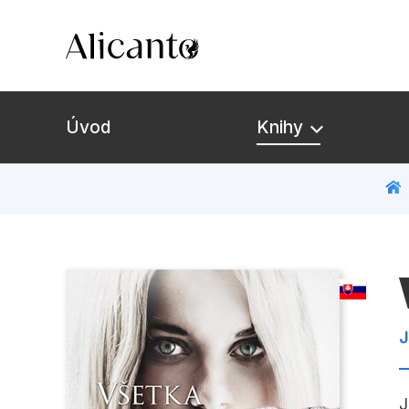
Úvod
Knihy
J
J