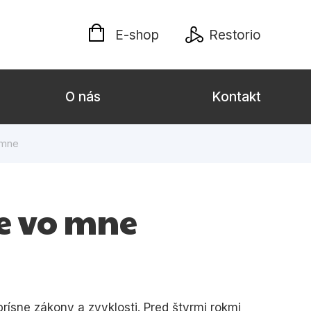
E-shop
Restorio
O nás
Kontakt
 mne
lých
Darčekové publikácie
Kalendáre, diáre
je vo mne
Poézia
Výchova a pedagogika
týl
prísne zákony a zvyklosti. Pred štyrmi rokmi