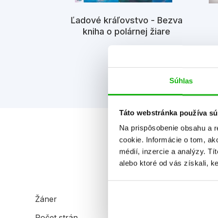
Ľadové kráľovstvo - Bezva
sme stratili
kniha o polárnej žiare
eweová
Súhlas
Táto webstránka používa sú
Na prispôsobenie obsahu a r
cookie. Informácie o tom, ak
médií, inzercie a analýzy. Tí
alebo ktoré od vás získali, ke
Žáner
sci-fi a dystópia
Počet strán
272