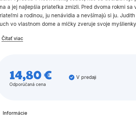
na a jej najlepšia priateľka zmizli. Pred dvoma rokmi sa vrá
Všetky kategórie
riateľmi a rodinou, ju nenávidia a nevšímajú si ju. Judi
uch vo vlastnom dome a mlčky zveruje svoje myšlienky 
le on o tom nemá ani tušenia. Keď Roswellskú osadu nap
Čítať viac
ačína vychádzať najavo. Judith stojí pred voľbou, či má 
oci to môže znamenať, že svet okolo nej sa navždy zme
ášňou a túžbou, ktorú Judith cíti, a postupne odhaľovan
alšiu stranu až do konca.
14,80 €
V predaji
Odporúčaná cena
Informácie