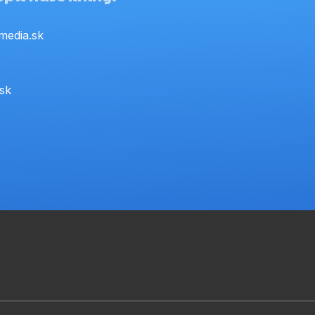
media.sk
.sk