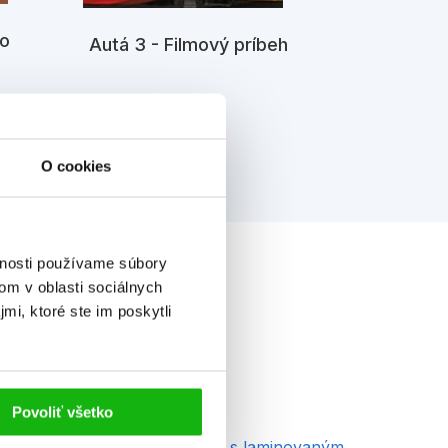
Autá 3 - V
 o
Autá 3 - Filmový príbeh
n
O cookies
vnosti používame súbory
om v oblasti sociálnych
mi, ktoré ste im poskytli
yp
kniha
Povoliť všetko
äzba
viazaná s laminovaným