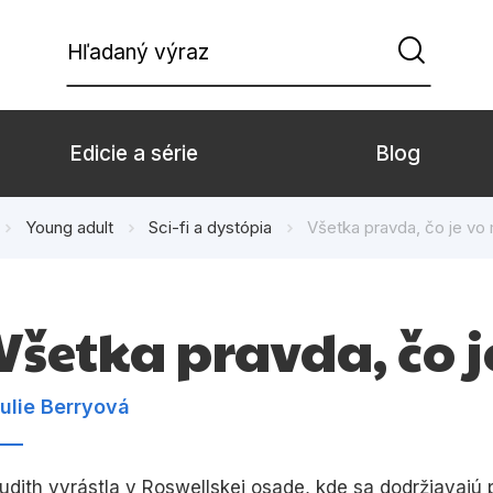
Hľadaný výraz
Edicie a série
Blog
Young adult
Sci-fi a dystópia
Všetka pravda, čo je vo
Beletria pre deti
Beletria pre dospe
Doplnkový sortiment
Hobby
Všetka pravda, čo 
Komiks
Počítače
Populárno - náučné pre deti
Predškoláci
ulie Berryová
Young adult
Zdravie a životný š
udith vyrástla v Roswellskej osade, kde sa dodržiavajú 