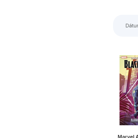
Dátu
Marvel A