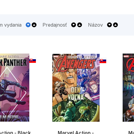
m vydania
Predajnosť
Názov
ction - Black
Marvel Action -
Ma