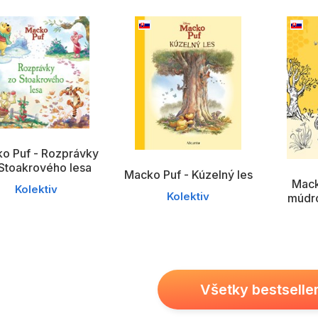
Všetky kategórie
o Puf - Rozprávky
Stoakrového lesa
Macko Puf - Kúzelný les
Mack
Kolektiv
Kolektiv
múdro
Všetky bestselle