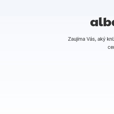
alb
Zaujíma Vás, aký kni
ce