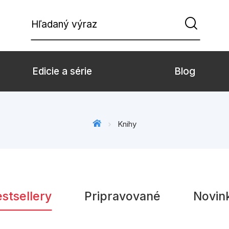
Hľadaný výraz
Edicie a série
Blog
Beletria pre deti
Beletria pre dospe
Knihy
Doplnkový sortiment
Hobby
Komiks
Počítače
Populárno - náučné pre deti
Predškoláci
stsellery
Pripravované
Novin
Young adult
Zdravie a životný š