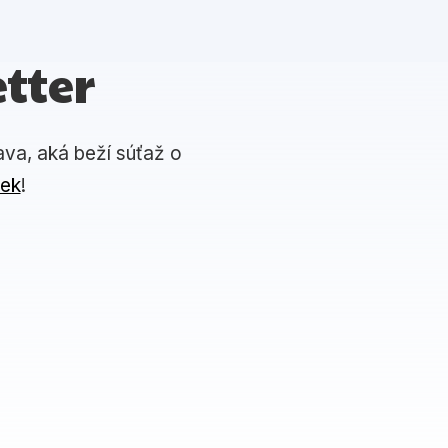
tter
ava, aká beží súťaž o
iek
!