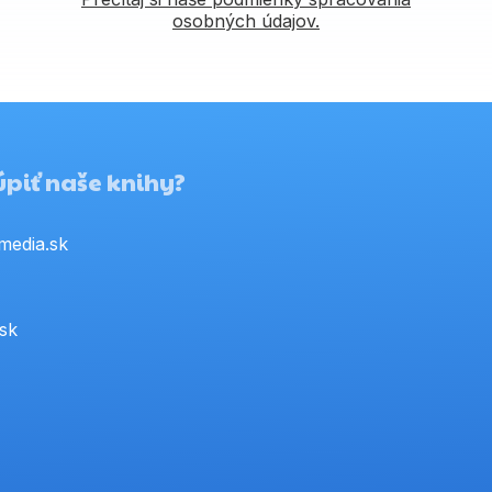
osobných údajov.
piť naše knihy?
media.sk
.sk