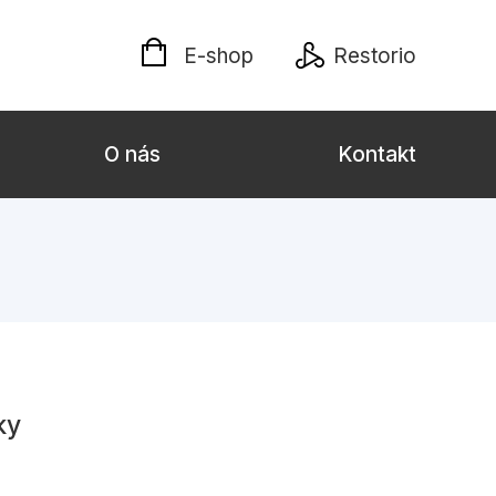
E-shop
Restorio
O nás
Kontakt
lých
Darčekové publikácie
Kalendáre, diáre
Poézia
Výchova a pedagogika
ky
týl