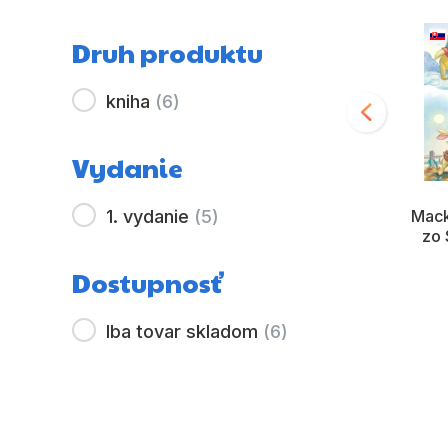
Druh produktu
kniha
(
6
)
Vydanie
Mack
1. vydanie
(
5
)
zo 
Labková patrola -
Labková patrola -
Dostupnosť
Zábavné úlohy s
Rozprávkové
labkami
dobrodružstvá
Iba tovar skladom
(
6
)