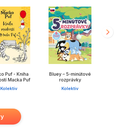
o Puf - Kniha
Bluey – 5-minútové
Stitch - P
stí Macka Puf
rozprávky
Ko
Kolektiv
Kolektiv
ry