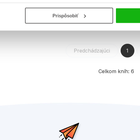
Prispôsobiť
Predchádzajúci
1
Celkom kníh:
6