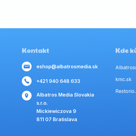
Kontakt
Kde kú
eshop@albatrosmedia.sk
Albatros
kmc.sk
+421 940 648 633
Restorio
Albatros Media Slovakia
s.r.o.
Mickiewiczova 9
811 07 Bratislava