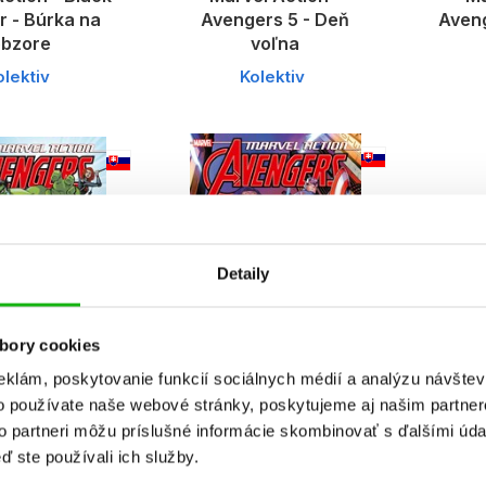
r - Búrka na
Avengers 5 - Deň
Aveng
bzore
voľna
olektiv
Kolektiv
Detaily
bory cookies
eklám, poskytovanie funkcií sociálnych médií a analýzu návšte
o používate naše webové stránky, poskytujeme aj našim partner
l Action -
Marvel Action -
to partneri môžu príslušné informácie skombinovať s ďalšími údaj
ers 1: Nová
Avengers 2: Rubín
ď ste používali ich služby.
rozba
úniku