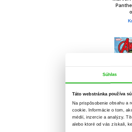
Panthe
o
K
Súhlas
Táto webstránka používa sú
Na prispôsobenie obsahu a r
cookie. Informácie o tom, ak
Marve
médií, inzercie a analýzy. Tí
Aveng
alebo ktoré od vás získali, ke
h