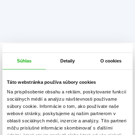
Informácie
Súhlas
Detaily
O cookies
Žáner
ilustrované knihy
Táto webstránka používa súbory cookies
rozprávka
Na prispôsobenie obsahu a reklám, poskytovanie funkcií
sociálnych médií a analýzu návštevnosti používame
Počet strán
304
súbory cookie. Informácie o tom, ako používate naše
K stiahnutiu
Ukážka.pdf
webové stránky, poskytujeme aj našim partnerom v
oblasti sociálnych médií, inzercie a analýzy. Títo partneri
Dátum vydania
30.5.2025
môžu príslušné informácie skombinovať s ďalšími