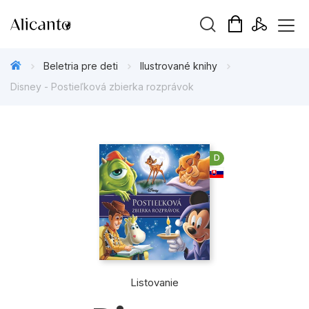
Hľadaný výraz
Beletria pre deti
Ilustrované knihy
Disney - Postieľková zbierka rozprávok
Beletria pre deti
D
Beletria pre dospelých
Darčekové publikácie
Doplnkový sortiment
Hobby
Listovanie
Kalendáre, diáre