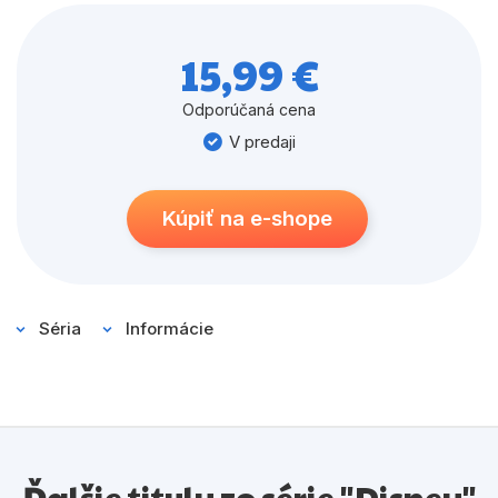
milovníka dobrých príbehov.
15,99 €
Odporúčaná cena
V predaji
Kúpiť na e-shope
Séria
Informácie
Ďalšie tituly zo série "Disney"