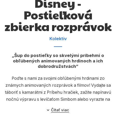
Disney -
Komiks
Postieľková
Počítače
zbierka rozprávok
Poézia
Populárno - náučné pre deti
Kolektiv
Predškoláci
Výchova a pedagogika
Šup do postieľky so skvelými príbehmi o
obľúbených animovaných hrdinoch a ich
Young adult
dobrodružstvách
Zdravie a životný štýl
Poďte s nami za svojimi obľúbenými hrdinami zo
známych animovaných rozprávok a filmov! Vydajte sa
táboriť s kamarátmi z Príbehu hračiek, zažite napínavú
Všetky kategórie
nočnú výpravu s levíčaťom Simbom alebo vyrazte na
tajnú misiu s Materom a Bleskom! Táto nádherná
Čítať viac
zbierka rozprávok poteší pred spaním každého malého