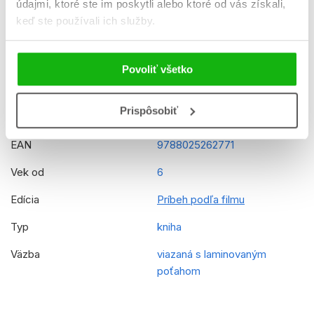
údajmi, ktoré ste im poskytli alebo ktoré od vás získali,
Dátum vydania
28.11.2025
keď ste používali ich služby.
Formát
210x285 mm
Hmotnosť
0,635 kg
Povoliť všetko
Jazyk
slovenčina
Prispôsobiť
Rady
Disney - Zootropolis
EAN
9788025262771
Vek od
6
Edícia
Príbeh podľa filmu
Typ
kniha
Väzba
viazaná s laminovaným
poťahom