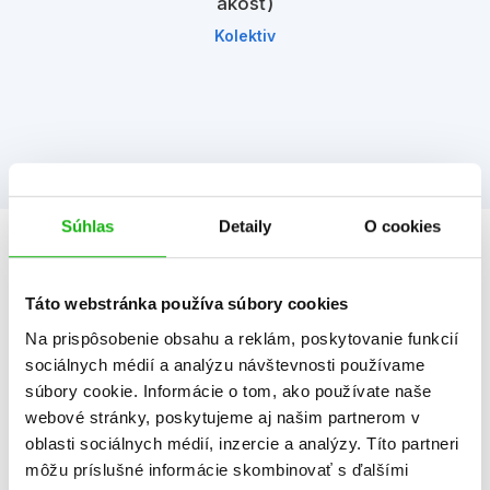
akosť)
Kolektiv
Súhlas
Detaily
O cookies
Informácie
Táto webstránka používa súbory cookies
Na prispôsobenie obsahu a reklám, poskytovanie funkcií
Žáner
dobrodružstvo
sociálnych médií a analýzu návštevnosti používame
ilustrované knihy
súbory cookie. Informácie o tom, ako používate naše
Počet strán
96
webové stránky, poskytujeme aj našim partnerom v
oblasti sociálnych médií, inzercie a analýzy. Títo partneri
K stiahnutiu
Ukážka.pdf
môžu príslušné informácie skombinovať s ďalšími