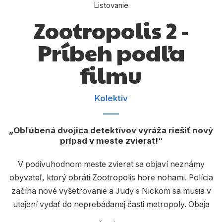
Komiks
Listovanie
Zootropolis 2 -
Počítače
Príbeh podľa
Poézia
Populárno - náučné pre deti
filmu
Predškoláci
Kolektiv
Výchova a pedagogika
Young adult
Obľúbená dvojica detektívov vyráža riešiť nový
prípad v meste zvierat!
Zdravie a životný štýl
V podivuhodnom meste zvierat sa objaví neznámy
obyvateľ, ktorý obráti Zootropolis hore nohami. Polícia
Všetky kategórie
začína nové vyšetrovanie a Judy s Nickom sa musia v
utajení vydať do neprebádanej časti metropoly. Obaja
parťáci sú odhodlaní čo najskôr záhadu vyšetriť, hoci