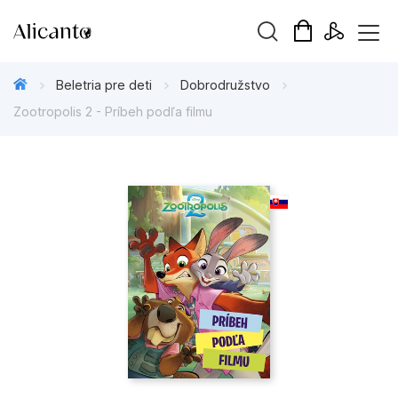
Hľadaný výraz
Beletria pre deti
Dobrodružstvo
Zootropolis 2 - Príbeh podľa filmu
Beletria pre deti
Beletria pre dospelých
Darčekové publikácie
Doplnkový sortiment
Hobby
Kalendáre, diáre