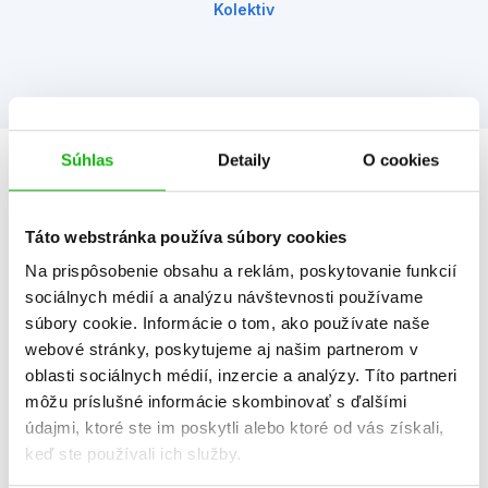
Kolektiv
Súhlas
Detaily
O cookies
Informácie
Táto webstránka používa súbory cookies
Žáner
výtvarné aktivity
Na prispôsobenie obsahu a reklám, poskytovanie funkcií
sociálnych médií a analýzu návštevnosti používame
Počet strán
68
súbory cookie. Informácie o tom, ako používate naše
webové stránky, poskytujeme aj našim partnerom v
K stiahnutiu
Ukážka.pdf
oblasti sociálnych médií, inzercie a analýzy. Títo partneri
Dátum vydania
3.10.2025
môžu príslušné informácie skombinovať s ďalšími
údajmi, ktoré ste im poskytli alebo ktoré od vás získali,
Formát
163x226 mm
keď ste používali ich služby.
Hmotnosť
0,369 kg