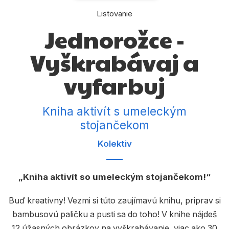
Komiks
Listovanie
Počítače
Jednorožce -
Poézia
Vyškrabávaj a
Populárno - náučné pre deti
vyfarbuj
Predškoláci
Výchova a pedagogika
Kniha aktivít s umeleckým
stojančekom
Young adult
Kolektiv
Zdravie a životný štýl
Kniha aktivít so umeleckým stojančekom!
Všetky kategórie
Buď kreatívny! Vezmi si túto zaujímavú knihu, priprav si
bambusovú paličku a pusti sa do toho! V knihe nájdeš
12 úžasných obrázkov na vyškrabávanie, viac ako 30