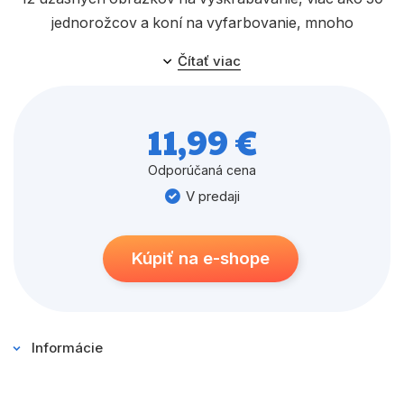
jednorožcov a koní na vyfarbovanie, mnoho
zaujímavostí o koňoch a skicovacie listy na vlastné
Čítať viac
umelecké nápady. Kniha má farebnú špirálu a
stojanček na postavenie na stôl.
11,99 €
Odporúčaná cena
V predaji
Kúpiť na e-shope
Informácie