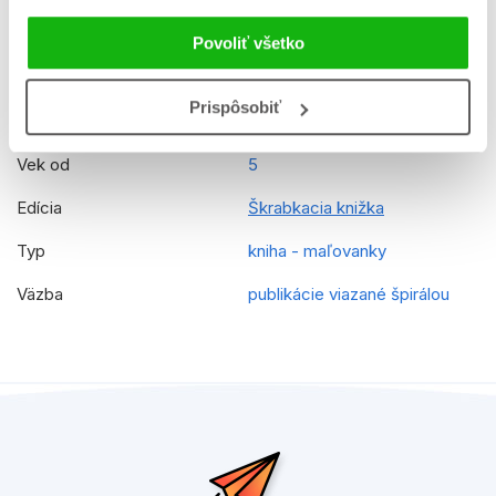
Jazyk
slovenčina
Povoliť všetko
Prekladateľ
Miroslav Filipec
Prispôsobiť
EAN
8594155758708
Vek od
5
Edícia
Škrabkacia knižka
Typ
kniha - maľovanky
Väzba
publikácie viazané špirálou