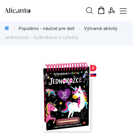
Hľadaný výraz
Populárno - náučné pre deti
Výtvarné aktivity
Jednorožce - Vyškrabávaj a vyfarbuj
Beletria pre deti
B
Beletria pre dospelých
Darčekové publikácie
Doplnkový sortiment
Hobby
Kalendáre, diáre