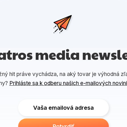
atros media newsle
žný hit práve vychádza, na aký tovar je výhodná zľ
ny?
Prihláste sa k odberu našich e-mailových novin
Vaša emailová adresa
Potvrdiť