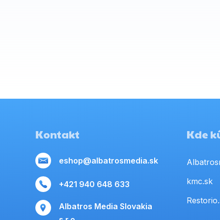
Kontakt
Kde kú
eshop@albatrosmedia.sk
Albatros
kmc.sk
+421 940 648 633
Restorio
Albatros Media Slovakia
s.r.o.