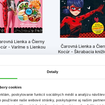
arovná Lienka a Čierny
Čarovná Lienka a Čier
cúr - Varíme s Lienkou
Kocúr - Škrabacia kniž
maľovankami
Kolektiv
Detaily
bory cookies
eklám, poskytovanie funkcií sociálnych médií a analýzu návšte
o používate naše webové stránky, poskytujeme aj našim partner