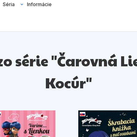
Séria
Informácie
 zo série "Čarovná L
Kocúr"