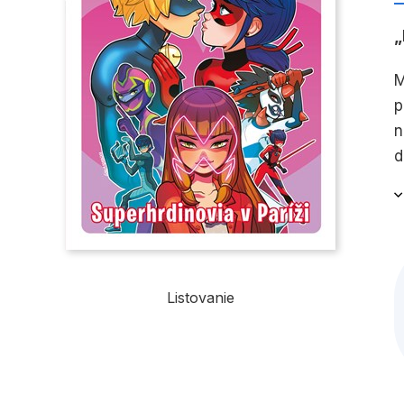
M
p
n
d
Listovanie