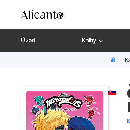
Úvod
Knihy
Ko
K