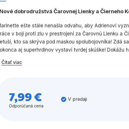
Nové dobrodružstvá Čarovnej Lienky a Čierneho K
Všetky kategórie
arinette ešte stále nenašla odvahu, aby Adrienovi vyzna
ráce v boji proti zlu v prestrojení za Čarovnú Lienku a Č
etuší, kto sa skrýva pod maskou spolubojovníka! Zdá sa,
okonca aj superhrdinov vystaví tvrdej skúške! Dokážu h
Čítať viac
7,99 €
V predaji
Odporúčaná cena