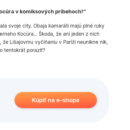
ocúra v komiksových príbehoch!
la svoje city. Obaja kamaráti majú plné ruky
ierneho Kocúra... Škoda, že ani jeden z nich
 že Lišajovmu vyčíňaniu v Paríži neunikne nik,
o tentokrát poraziť?
Kúpiť na e-shope