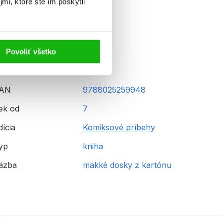
mi, ktoré ste im poskytli
Povoliť všetko
AN
9788025259948
ek od
7
dícia
Komiksové príbehy
yp
kniha
äzba
mäkké dosky z kartónu