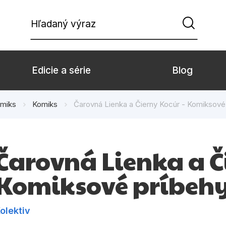
Hľadaný výraz
Edicie a série
Blog
miks
Komiks
Čarovná Lienka a Čierny Kocúr - Komiksové
Beletria pre deti
Beletria pre dospe
Doplnkový sortiment
Hobby
Čarovná Lienka a Č
Komiks
Počítače
Komiksové príbehy
Populárno - náučné pre deti
Predškoláci
Young adult
Zdravie a životný š
olektiv