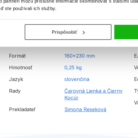
to partneri môžu príslušné informácie skombinovať s ďalšími údaj
ď ste používali ich služby.
Informácie
Prispôsobiť
Formát
160x230 mm
E
Hmotnosť
0,25 kg
V
Jazyk
slovenčina
E
Rady
Čarovná Lienka a Čierny
T
Kocúr
V
Prekladateľ
Simona Reseková