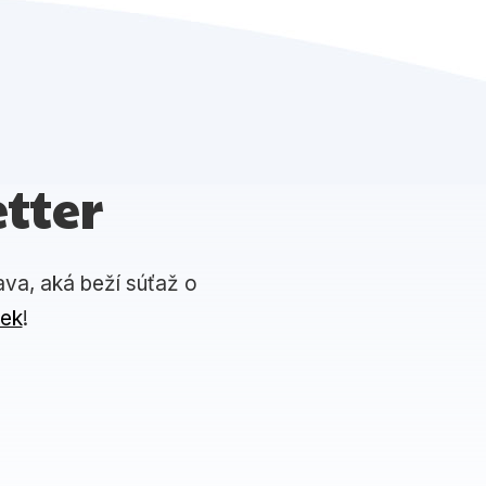
tter
ava, aká beží súťaž o
iek
!