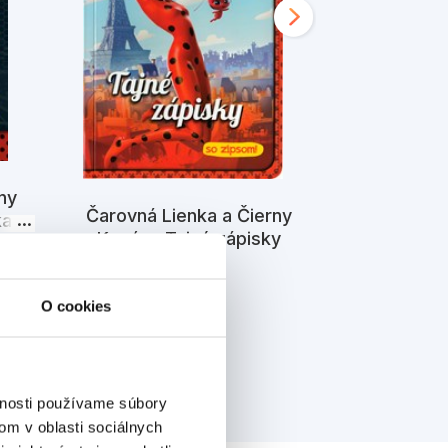
ny
Čarovná L
Čarovná Lienka a Čierny
ka s
Kocúr - Adv
Kocúr - Tajné zápisky
k
K
Kolektiv
O cookies
vnosti používame súbory
om v oblasti sociálnych