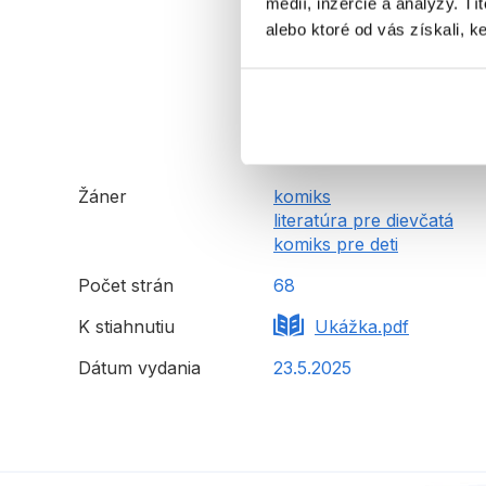
médií, inzercie a analýzy. Tí
alebo ktoré od vás získali, ke
Žáner
komiks
literatúra pre dievčatá
komiks pre deti
Počet strán
68
K stiahnutiu
Ukážka.pdf
Dátum vydania
23.5.2025