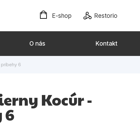
E-shop
Restorio
O nás
Kontakt
 príbehy 6
lých
Darčekové publikácie
Kalendáre, diáre
ierny Kocúr -
Poézia
 6
Výchova a pedagogika
týl