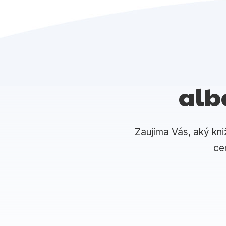
alb
Zaujíma Vás, aký kni
ce