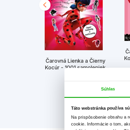
Č
Ko
Čarovná Lienka a Čierny
Kocúr - 1001 samolepiek
a a Čierny
niha puzzle -
Kolektiv
obrázku (2.
ť)
Súhlas
Táto webstránka používa sú
Na prispôsobenie obsahu a r
cookie. Informácie o tom, ak