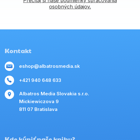
Prečítaj si naše podmienky spracovania
osobných údajov.
Kontakt
eshop@albatrosmedia.sk
+421 940 648 633
Albatros Media Slovakia s.r.o.
Mickiewiczova 9
811 07 Bratislava
Kde kúpiť naše knihy?