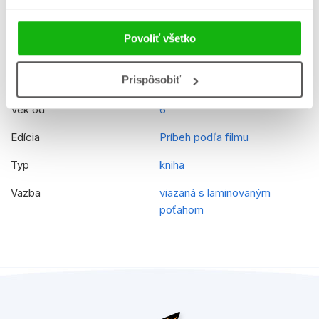
Rady
Disney - Encanto
Povoliť všetko
Prekladateľ
Veronika Baluchová
Prispôsobiť
EAN
9788025250730
Vek od
6
Edícia
Príbeh podľa filmu
Typ
kniha
Väzba
viazaná s laminovaným
poťahom