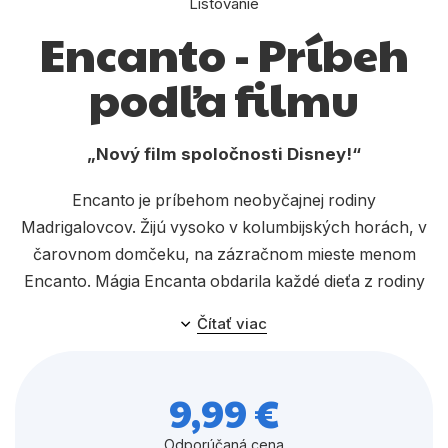
Listovanie
Komiks
Encanto - Príbeh
Počítače
podľa filmu
Poézia
Populárno - náučné pre deti
Nový film spoločnosti Disney!
Predškoláci
Encanto je príbehom neobyčajnej rodiny
Výchova a pedagogika
Madrigalovcov. Žijú vysoko v kolumbijských horách, v
Young adult
čarovnom domčeku, na zázračnom mieste menom
Encanto. Mágia Encanta obdarila každé dieťa z rodiny
Zdravie a životný štýl
zvláštnym darom – od výnimočnej sily, cez schopnosť
Čítať viac
liečiť až po dar porozumieť reči zvierat. Teda každé
dieťa, okrem Mirabel. Keď Mirabel zistí, že mágia, ktorá
Všetky kategórie
ochraňuje Encanto, je v ohrození, rozhodne sa
9,99 €
zakročiť. Možno je to práve ona, kto dokáže
výnimočnému miestu a ľuďom, ktorí v ňom žijú, vrátiť
Odporúčaná cena