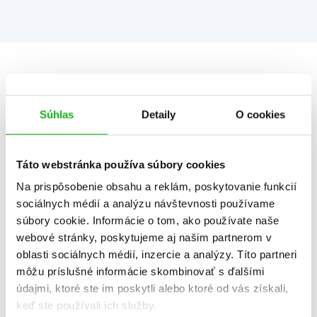
Informácie
Súhlas
Detaily
O cookies
Žáner
ilustrované knihy
rozprávka
Táto webstránka používa súbory cookies
Počet strán
64
Na prispôsobenie obsahu a reklám, poskytovanie funkcií
sociálnych médií a analýzu návštevnosti používame
K stiahnutiu
Ukážka.pdf
súbory cookie. Informácie o tom, ako používate naše
Dátum vydania
26.11.2021
webové stránky, poskytujeme aj našim partnerom v
oblasti sociálnych médií, inzercie a analýzy. Títo partneri
Formát
216x285 mm
môžu príslušné informácie skombinovať s ďalšími
Hmotnosť
0,538 kg
údajmi, ktoré ste im poskytli alebo ktoré od vás získali,
keď ste používali ich služby.
Jazyk
slovenčina