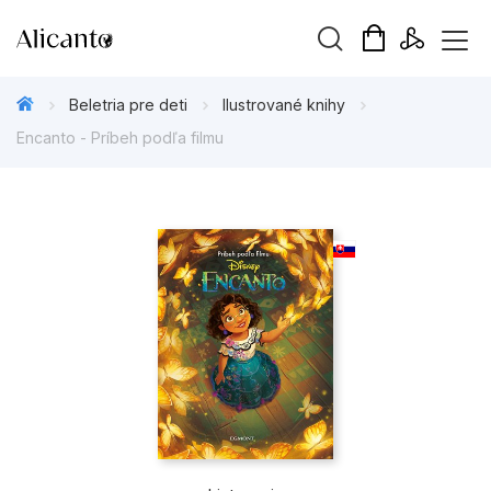
Hľadaný výraz
Beletria pre deti
Ilustrované knihy
Encanto - Príbeh podľa filmu
Beletria pre deti
Beletria pre dospelých
Darčekové publikácie
Doplnkový sortiment
Hobby
Kalendáre, diáre