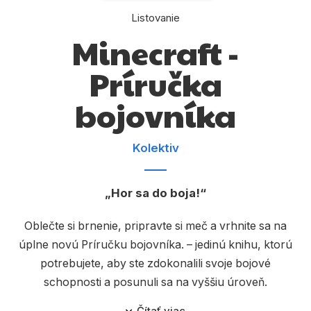
Komiks
Listovanie
Počítače
Minecraft -
Poézia
Príručka
Populárno - náučné pre deti
bojovníka
Predškoláci
Výchova a pedagogika
Kolektiv
Young adult
Hor sa do boja!
Zdravie a životný štýl
Oblečte si brnenie, pripravte si meč a vrhnite sa na
úplne novú Príručku bojovníka. – jedinú knihu, ktorú
Všetky kategórie
potrebujete, aby ste zdokonalili svoje bojové
schopnosti a posunuli sa na vyššiu úroveň.
Čítať viac