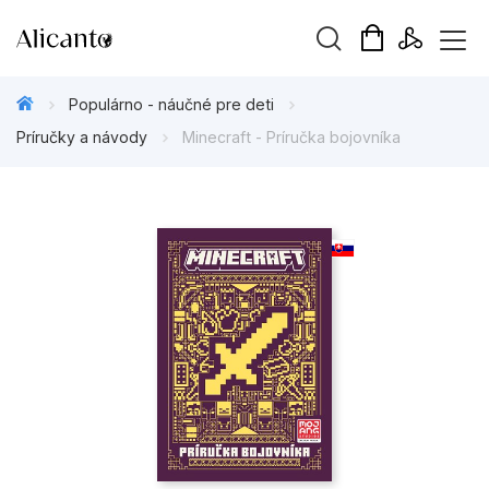
Hľadaný výraz
Populárno - náučné pre deti
Príručky a návody
Minecraft - Príručka bojovníka
Beletria pre deti
Beletria pre dospelých
Darčekové publikácie
Doplnkový sortiment
Hobby
Kalendáre, diáre