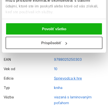
môžu príslušné informácie skombinovať s ďalšími
Dátum vydania
8.10.2021
údajmi, ktoré ste im poskytli alebo ktoré od vás získali,
keď ste používali ich služby.
Formát
148x210 mm
Hmotnosť
0,381 kg
Povoliť všetko
Jazyk
slovenčina
Rady
Minecraft - Príručky
Prispôsobiť
Prekladateľ
Jaroslav Brožina
EAN
9788025250303
Vek od
10
Edícia
Sprievodca k hre
Typ
kniha
Väzba
viazaná s laminovaným
poťahom