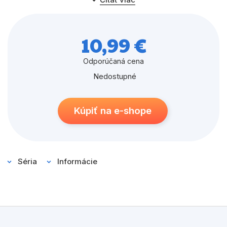
V tejto knihe vás naučíme, ako si vyrobiť tie najsilnejšie
zbrane
10,99 €
a očarovať ich mystickými kúzlami, objavíte zákerných
mobov,
Odporúčaná cena
Nedostupné
s ktorými budete bojovať, a ukážeme vám zopár
rafinovaných
Kúpiť na e-shope
taktík, ktoré z vás urobia majstrov v PvP.
Séria
Informácie