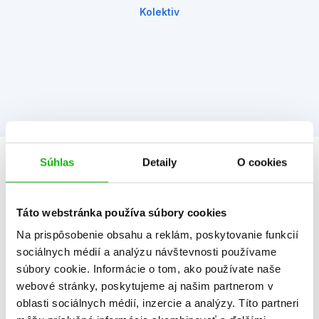
Kolektiv
Súhlas
Detaily
O cookies
Informácie
Táto webstránka používa súbory cookies
Žáner
príručky a návody
Na prispôsobenie obsahu a reklám, poskytovanie funkcií
PC hry
sociálnych médií a analýzu návštevnosti používame
súbory cookie. Informácie o tom, ako používate naše
Počet strán
96
webové stránky, poskytujeme aj našim partnerom v
K stiahnutiu
Ukážka.pdf
oblasti sociálnych médií, inzercie a analýzy. Títo partneri