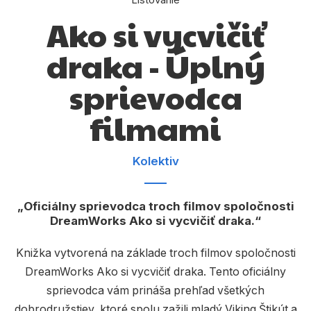
Komiks
Ako si vycvičiť
Počítače
draka - Úplný
Poézia
sprievodca
Populárno - náučné pre deti
filmami
Predškoláci
Výchova a pedagogika
Kolektiv
Young adult
Zdravie a životný štýl
Oficiálny sprievodca troch filmov spoločnosti
DreamWorks Ako si vycvičiť draka.
Knižka vytvorená na základe troch filmov spoločnosti
Všetky kategórie
DreamWorks Ako si vycvičiť draka. Tento oficiálny
sprievodca vám prináša prehľad všetkých
dobrodružstiev, ktoré spolu zažili mladý Viking Štikút a