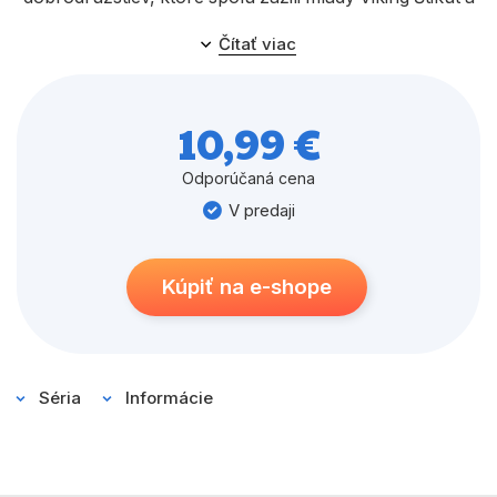
drak Bezzubý od chvíle, keď sa prvýkrát stretli.
Čítať viac
Zúčastníte sa na najväčších súbojoch, zoznámite sa s
najdôležitejšími postavami všetkých troch filmov a
taktiež s vikingskými legendami a dračími mýtmi.
10,99 €
Odporúčaná cena
V predaji
Kúpiť na e-shope
Séria
Informácie