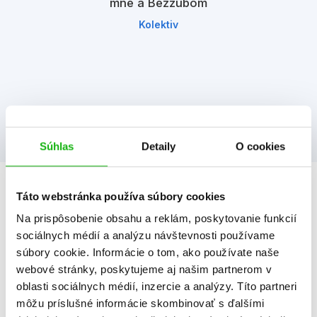
mne a Bezzubom
Kolektiv
Súhlas
Detaily
O cookies
Táto webstránka používa súbory cookies
Informácie
Na prispôsobenie obsahu a reklám, poskytovanie funkcií
sociálnych médií a analýzu návštevnosti používame
Žáner
dobrodružstvo
súbory cookie. Informácie o tom, ako používate naše
ilustrované knihy
webové stránky, poskytujeme aj našim partnerom v
oblasti sociálnych médií, inzercie a analýzy. Títo partneri
Počet strán
96
môžu príslušné informácie skombinovať s ďalšími