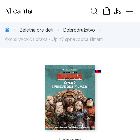
Hľadaný výraz
Beletria pre deti
Dobrodružstvo
Ako si vycvičiť draka - Úplný sprievodca filmami
Beletria pre deti
Beletria pre dospelých
Darčekové publikácie
Doplnkový sortiment
Hobby
Kalendáre, diáre
Listovanie