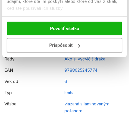
údajmi, ktoré ste im poskytli alebo ktoré od vás získali,
K stiahnutiu
Ukážka.pdf
keď ste používali ich služby.
Dátum vydania
22.3.2019
Formát
225x275 mm
Povoliť všetko
Hmotnosť
0,532 kg
Prispôsobiť
Jazyk
slovenčina
Rady
Ako si vycvičiť draka
EAN
9788025245774
Vek od
6
Typ
kniha
Väzba
viazaná s laminovaným
poťahom