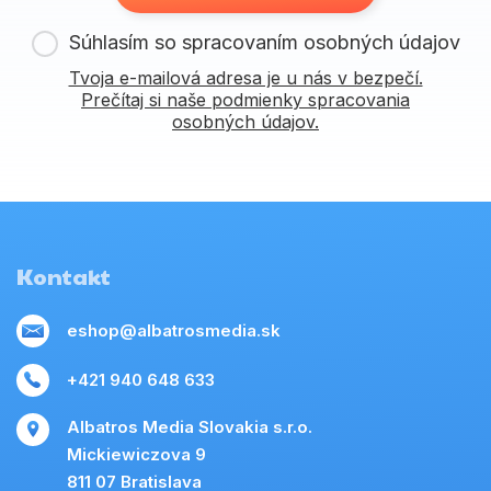
Súhlasím so spracovaním osobných údajov
Tvoja e-mailová adresa je u nás v bezpečí.
Prečítaj si naše podmienky spracovania
osobných údajov.
Kontakt
eshop@albatrosmedia.sk
+421 940 648 633
Albatros Media Slovakia s.r.o.
Mickiewiczova 9
811 07 Bratislava