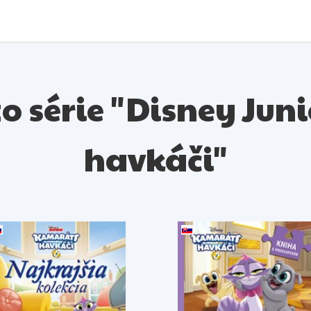
 zo série "Disney Jun
havkáči"