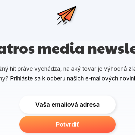
atros media newsle
žný hit práve vychádza, na aký tovar je výhodná zľ
ny?
Prihláste sa k odberu našich e-mailových novin
Vaša emailová adresa
Potvrdiť