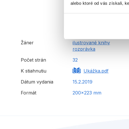
alebo ktoré od vás získali, ke
Žáner
ilustrované knihy
rozprávka
Počet strán
32
K stiahnutiu
Ukážka.pdf
Dátum vydania
15.2.2019
Formát
200x223 mm