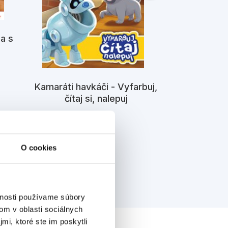
a s
Kamaráti havkáči - Vyfarbuj,
čítaj si, nalepuj
Kamaráti ha
zá
Kolektiv
K
O cookies
vnosti používame súbory
om v oblasti sociálnych
mi, ktoré ste im poskytli