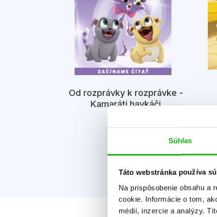
avkáči -
Od rozprávky k rozprávke -
lekcia (2.
Kamaráti havkáči
ť)
iv
Kolektiv
Súhlas
Táto webstránka používa sú
Na prispôsobenie obsahu a r
cookie. Informácie o tom, ak
médií, inzercie a analýzy. Tí