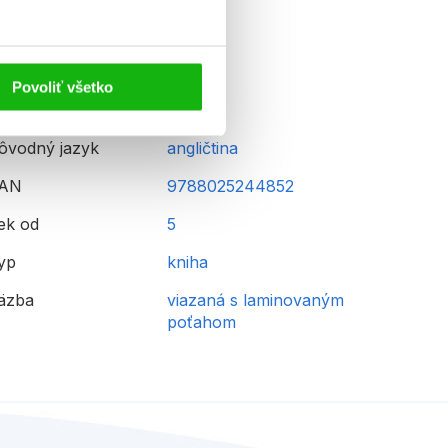
Povoliť všetko
ôvodný jazyk
angličtina
AN
9788025244852
ek od
5
yp
kniha
äzba
viazaná s laminovaným
poťahom