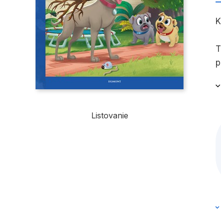
K
T
p
B
d
Listovanie