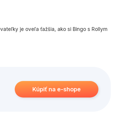
vateľky je oveľa ťažšia, ako si Bingo s Rollym
ky, aby si poradili s novým návštevníkom v ich
Kúpiť na e-shope