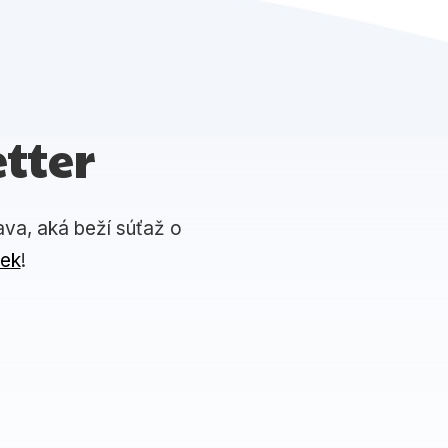
tter
ava, aká beží súťaž o
iek
!