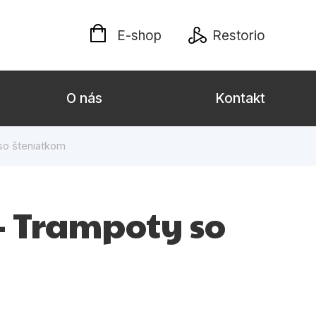
E-shop
Restorio
O nás
Kontakt
so šteniatkom
lých
Darčekové publikácie
Kalendáre, diáre
- Trampoty so
Poézia
Výchova a pedagogika
týl