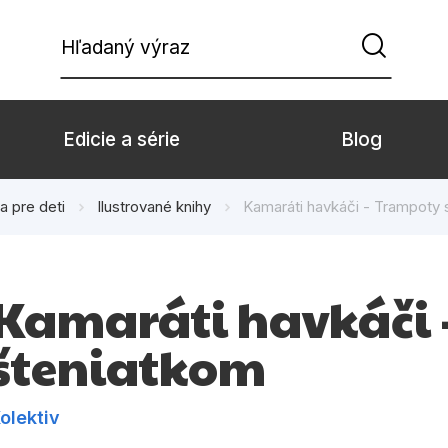
Hľadaný výraz
Edicie a série
Blog
ia pre deti
Ilustrované knihy
Kamaráti havkáči - Trampoty 
Beletria pre deti
Beletria pre dospe
Doplnkový sortiment
Hobby
Kamaráti havkáči 
Komiks
Počítače
šteniatkom
Populárno - náučné pre deti
Predškoláci
Young adult
Zdravie a životný š
olektiv