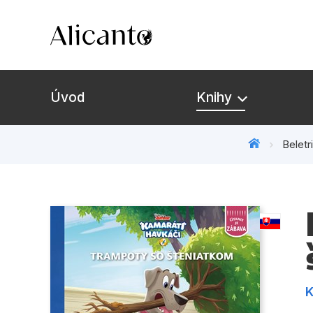
Úvod
Knihy
Beletr
K