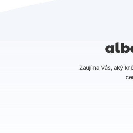
alb
Zaujíma Vás, aký kni
ce