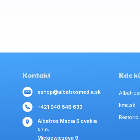
Kontakt
Kde kú
eshop@albatrosmedia.sk
Albatros
kmc.sk
+421 940 648 633
Restorio
Albatros Media Slovakia
s.r.o.
Mickiewiczova 9