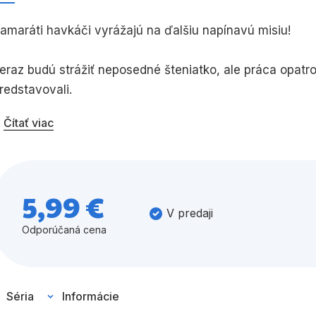
Všetky kategórie
amaráti havkáči vyrážajú na ďalšiu napínavú misiu!
eraz budú strážiť neposedné šteniatko, ale práca opatro
redstavovali.
Čítať viac
udú musieť zapojiť svoj šteňací dôvtip aj citlivé ňufáči
omácnosti a jeho náhlym záhadným zmiznutím.
5,99 €
V predaji
Odporúčaná cena
Séria
Informácie