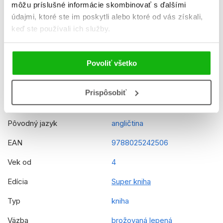
môžu príslušné informácie skombinovať s ďalšími
Formát
240x330 mm
údajmi, ktoré ste im poskytli alebo ktoré od vás získali,
keď ste používali ich služby.
Hmotnosť
0,276 kg
Jazyk
slovenčina
Povoliť všetko
Rady
Disney Princezná
Originálny názov
Princess Big Book and
Prispôsobiť
Coloring
Pôvodný jazyk
angličtina
EAN
9788025242506
Vek od
4
Edícia
Super kniha
Typ
kniha
Väzba
brožovaná lepená