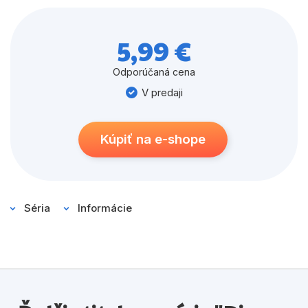
princeznej, ktorej pery sú červené ako krv, pleť biela
ako sneh a vlasy čierne ako eben. Vezmite si pastelky,
5,99 €
vyfarbite obrázky a dokončite príbeh.
Odporúčaná cena
V predaji
Kúpiť na e-shope
Séria
Informácie