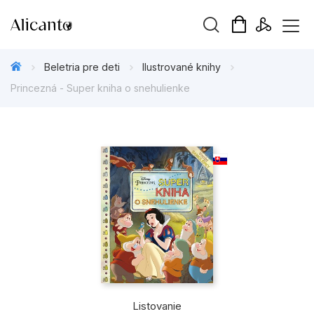
Hľadaný výraz
Beletria pre deti
Ilustrované knihy
Princezná - Super kniha o snehulienke
Beletria pre deti
Beletria pre dospelých
Darčekové publikácie
Doplnkový sortiment
Hobby
Kalendáre, diáre
Listovanie