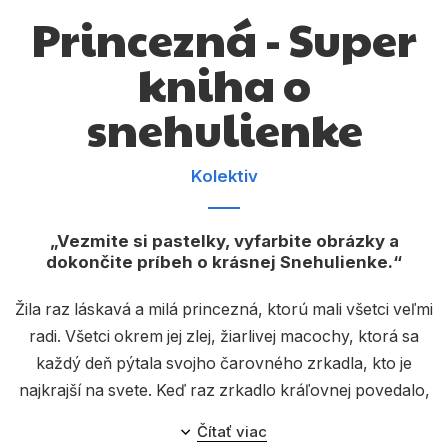
Komiks
Princezná - Super
Počítače
kniha o
Poézia
snehulienke
Populárno - náučné pre deti
Predškoláci
Kolektiv
Výchova a pedagogika
Vezmite si pastelky, vyfarbite obrázky a
Young adult
dokončite príbeh o krásnej Snehulienke.
Zdravie a životný štýl
Žila raz láskavá a milá princezná, ktorú mali všetci veľmi
radi. Všetci okrem jej zlej, žiarlivej macochy, ktorá sa
každý deň pýtala svojho čarovného zrkadla, kto je
Všetky kategórie
najkrajší na svete. Keď raz zrkadlo kráľovnej povedalo,
že najkrajšia je Snehulienka, rozhodla sa svojej
Čítať viac
nevlastnej dcéry navždy zbaviť... Prečítajte si o