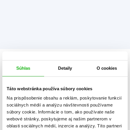
Informácie
Súhlas
Detaily
O cookies
Žáner
ilustrované knihy
Táto webstránka používa súbory cookies
rozprávka
Na prispôsobenie obsahu a reklám, poskytovanie funkcií
Počet strán
50
sociálnych médií a analýzu návštevnosti používame
súbory cookie. Informácie o tom, ako používate naše
K stiahnutiu
Ukážka.pdf
webové stránky, poskytujeme aj našim partnerom v
oblasti sociálnych médií, inzercie a analýzy. Títo partneri
Dátum vydania
20.7.2018