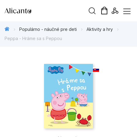
Hľadaný výraz
Populárno - náučné pre deti
Aktivity a hry
Peppa - Hráme sa s Peppou
Beletria pre deti
Beletria pre dospelých
Darčekové publikácie
Doplnkový sortiment
Hobby
Kalendáre, diáre