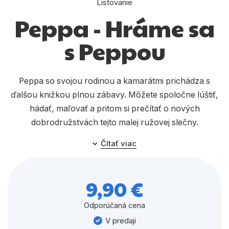
Listovanie
Komiks
Peppa - Hráme sa
Počítače
s Peppou
Poézia
Populárno - náučné pre deti
Peppa so svojou rodinou a kamarátmi prichádza s
Predškoláci
ďalšou knižkou plnou zábavy. Môžete spoločne lúštiť,
Výchova a pedagogika
hádať, maľovať a pritom si prečítať o nových
dobrodružstvách tejto malej ružovej slečny.
Young adult
Čítať viac
Zdravie a životný štýl
9,90 €
Všetky kategórie
Odporúčaná cena
V predaji