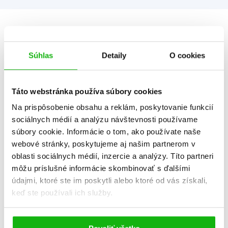
Informácie
Súhlas
Detaily
O cookies
Žáner
aktivity a hry
Táto webstránka používa súbory cookies
Počet strán
64
Na prispôsobenie obsahu a reklám, poskytovanie funkcií
K stiahnutiu
Ukážka.pdf
sociálnych médií a analýzu návštevnosti používame
súbory cookie. Informácie o tom, ako používate naše
Dátum vydania
1.3.2015
webové stránky, poskytujeme aj našim partnerom v
Formát
216x285 mm
oblasti sociálnych médií, inzercie a analýzy. Títo partneri
môžu príslušné informácie skombinovať s ďalšími
Hmotnosť
0,46 kg
údajmi, ktoré ste im poskytli alebo ktoré od vás získali,
Jazyk
slovenčina
keď ste používali ich služby.
Rady
Peppa Pig