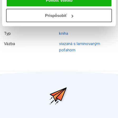
Povoliť všetko
Originálny názov
Peppa Pig Play With Peppa
EAN
9788025232866
Prispôsobiť
Vek od
3
Typ
kniha
Väzba
viazaná s laminovaným
poťahom