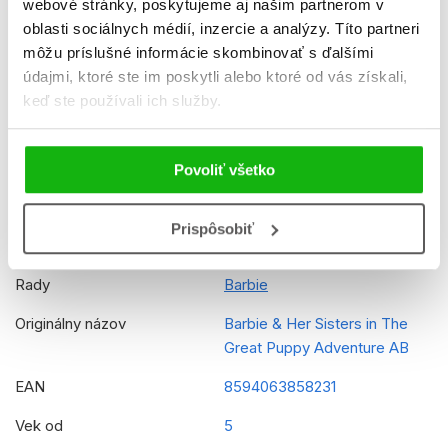
webové stránky, poskytujeme aj našim partnerom v
Ukážka.jpg
oblasti sociálnych médií, inzercie a analýzy. Títo partneri
Ukážka.pdf
môžu príslušné informácie skombinovať s ďalšími
údajmi, ktoré ste im poskytli alebo ktoré od vás získali,
Dátum vydania
1.12.2015
keď ste používali ich služby.
Formát
205x295 mm
Hmotnosť
0,15 kg
Povoliť všetko
Jazyk
slovenčina
Prispôsobiť
Ilustrátor
Mattel
Rady
Barbie
Originálny názov
Barbie & Her Sisters in The
Great Puppy Adventure AB
EAN
8594063858231
Vek od
5