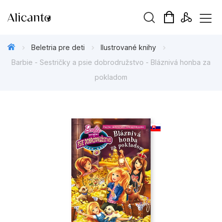
Hľadaný výraz
Beletria pre deti
Ilustrované knihy
Barbie - Sestričky a psie dobrodružstvo - Bláznivá honba za
pokladom
Beletria pre deti
Beletria pre dospelých
Darčekové publikácie
Doplnkový sortiment
Hobby
Kalendáre, diáre