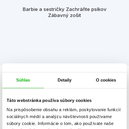
Barbie a sestričky Zachráňte psíkov
Zábavný zošit
Súhlas
Detaily
O cookies
Informácie
Táto webstránka používa súbory cookies
Žáner
ilustrované knihy
Na prispôsobenie obsahu a reklám, poskytovanie funkcií
Počet strán
32
sociálnych médií a analýzu návštevnosti používame
súbory cookie. Informácie o tom, ako používate naše
K stiahnutiu
Ukážka.txt