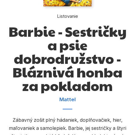
Komiks
Počítače
Listovanie
Barbie - Sestričky
Poézia
a psie
Populárno - náučné pre deti
Predškoláci
dobrodružstvo -
Výchova a pedagogika
Bláznivá honba
Young adult
za pokladom
Zdravie a životný štýl
Mattel
Všetky kategórie
Zábavný zošit plný hádaniek, doplňovačiek, hier,
maľovaniek a samolepiek. Barbie, jej sestričky a štyri