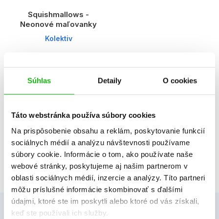
Squishmallows -
Neonové maľovanky
Kolektiv
Súhlas
Detaily
O cookies
Táto webstránka používa súbory cookies
1
Na prispôsobenie obsahu a reklám, poskytovanie funkcií
sociálnych médií a analýzu návštevnosti používame
Celkom:
3
súbory cookie. Informácie o tom, ako používate naše
webové stránky, poskytujeme aj našim partnerom v
oblasti sociálnych médií, inzercie a analýzy. Títo partneri
môžu príslušné informácie skombinovať s ďalšími
údajmi, ktoré ste im poskytli alebo ktoré od vás získali,
keď ste používali ich služby.