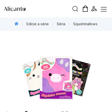
Hľadaný výraz
Edície a série
Séria
Squishmallows
Beletria pre deti
Beletria pre dospelých
Darčekové publikácie
Doplnkový sortiment
Hobby
Kalendáre, diáre