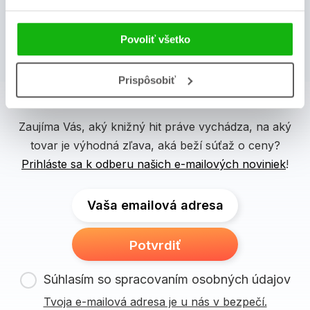
Povoliť všetko
Prispôsobiť
albatros media newsletter
Zaujíma Vás, aký knižný hit práve vychádza, na aký
tovar je výhodná zľava, aká beží súťaž o ceny?
Prihláste sa k odberu našich e-mailových noviniek
!
Vaša emailová adresa
Potvrdiť
Súhlasím so spracovaním osobných údajov
Tvoja e-mailová adresa je u nás v bezpečí.