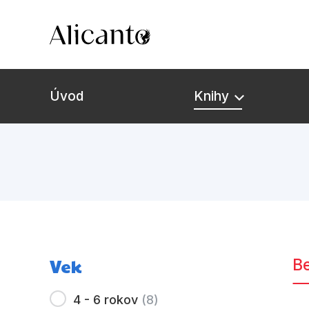
Úvod
Knihy
Vek
Be
4 - 6 rokov
(
8
)