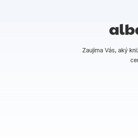
alb
Zaujíma Vás, aký kni
ce