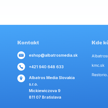
Kontakt
Kde kú
eshop@albatrosmedia.sk
Albatros
kmc.sk
+421 940 648 633
Restorio
Albatros Media Slovakia
s.r.o.
Mickiewiczova 9
811 07 Bratislava