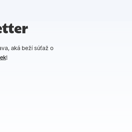
tter
ava, aká beží súťaž o
iek
!