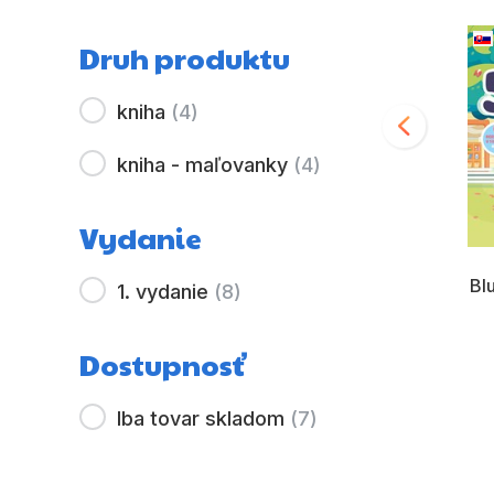
Druh produktu
kniha
(
4
)
kniha - maľovanky
(
4
)
Vydanie
Bl
1. vydanie
(
8
)
Minecraft - Príručka
Od rozprávky k
bojovníka
rozprávke – Labková
patrola 5
Kolektiv
Dostupnosť
Iba tovar skladom
(
7
)