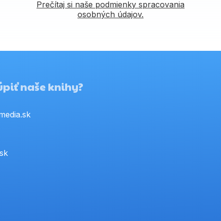
Prečítaj si naše podmienky spracovania
osobných údajov.
piť naše knihy?
media.sk
.sk