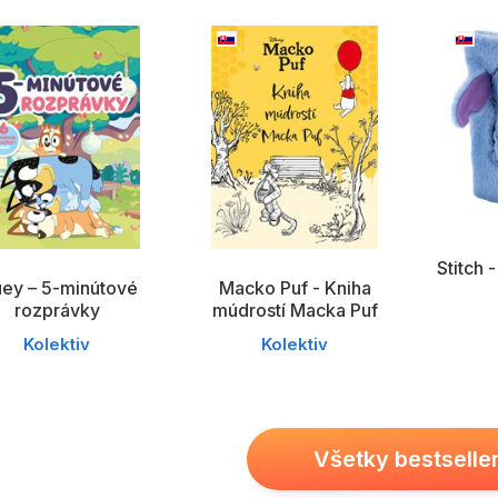
Všetky kategórie
Stitch 
uey – 5-minútové
Macko Puf - Kniha
rozprávky
múdrostí Macka Puf
Kolektiv
Kolektiv
Všetky bestselle