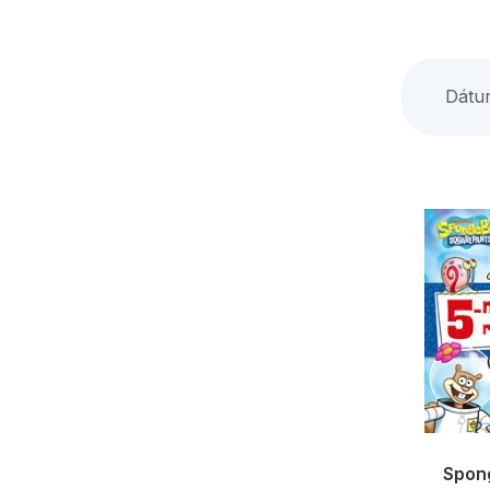
Dátu
Spon