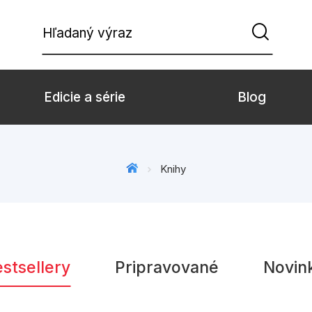
Hľadaný výraz
Edicie a série
Blog
Beletria pre deti
Beletria pre dospe
Knihy
Doplnkový sortiment
Hobby
Komiks
Počítače
Populárno - náučné pre deti
Predškoláci
stsellery
Pripravované
Novin
Young adult
Zdravie a životný š