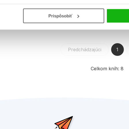
Prispôsobiť
Predchádzajúci
1
Celkom kníh:
8