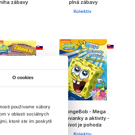
niha zábavy
plná zábavy
Kolektiv
O cookies
vnosti používame súbory
geBob - Zábava
SpongeBob - Mega
om v oblasti sociálnych
 SpongeBobom
maľovanky a aktivity -
mi, ktoré ste im poskytli
Život je pohoda
Kolektiv
Kolektiv