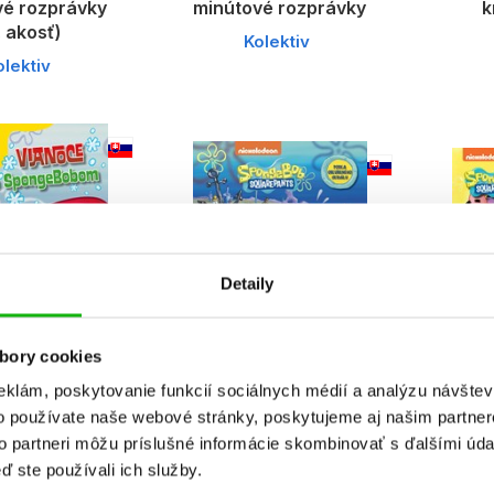
vé rozprávky
minútové rozprávky
k
. akosť)
Kolektiv
olektiv
Detaily
bory cookies
eklám, poskytovanie funkcií sociálnych médií a analýzu návšte
ob - Vianoce
SpongeBob - Veľké
Spon
o používate naše webové stránky, poskytujeme aj našim partner
ongeBobom
podmorské
so
to partneri môžu príslušné informácie skombinovať s ďalšími údaj
dobrodružstvo
olektiv
ď ste používali ich služby.
Kolektiv