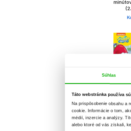
minúto
(2
K
Súhlas
Táto webstránka používa sú
Na prispôsobenie obsahu a r
SpongeB
cookie. Informácie o tom, ak
so Sp
médií, inzercie a analýzy. Tí
K
alebo ktoré od vás získali, ke