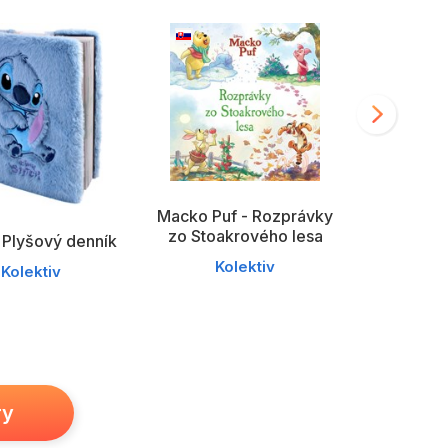
Macko Puf - Rozprávky
zo Stoakrového lesa
- Plyšový denník
Kolektiv
Macko Puf 
Kolektiv
Ko
ry