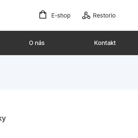
E-shop
Restorio
O nás
Kontakt
lých
Darčekové publikácie
Kalendáre, diáre
Poézia
Výchova a pedagogika
ky
týl