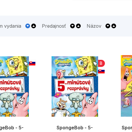
m vydania
Predajnosť
Názov
B
geBob - 5-
SpongeBob - 5-
Spo