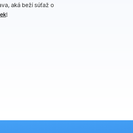
ava, aká beží súťaž o
iek
!