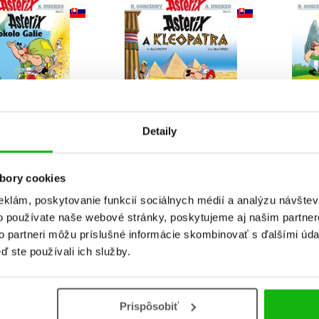
Detaily
x V - Cesta
Asterix VI - Asterix a
Aste
bory cookies
lo Galie
Kleopatra
eklám, poskytovanie funkcií sociálnych médií a analýzu návšte
 Goscinny
René Goscinny
Re
o používate naše webové stránky, poskytujeme aj našim partner
to partneri môžu príslušné informácie skombinovať s ďalšími údaj
ď ste používali ich služby.
Prispôsobiť