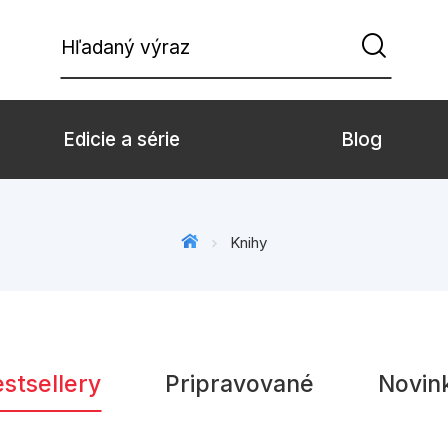
Hľadaný výraz
Edicie a série
Blog
Beletria pre deti
Beletria pre dospe
Knihy
Doplnkový sortiment
Hobby
Komiks
Počítače
Populárno - náučné pre deti
Predškoláci
stsellery
Pripravované
Novin
Young adult
Zdravie a životný š