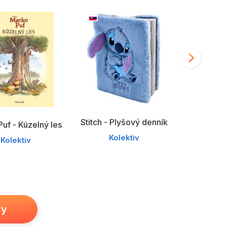
Stitch - Plyšový denník
uf - Kúzelný les
Macko Puf
Kolektiv
Kolektiv
zo Stoak
Ko
ry