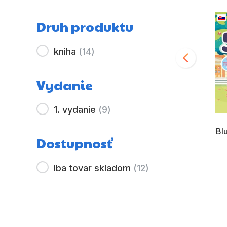
Druh produktu
kniha
(
14
)
Vydanie
1. vydanie
(
9
)
Bl
Minecraft - Príručka
Od rozprávky k
Dostupnosť
bojovníka
rozprávke – Labková
patrola 5
Kolektiv
Iba tovar skladom
(
12
)