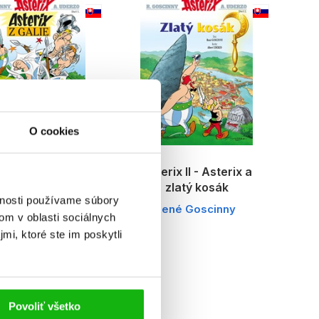
O cookies
rix I - Asterix z
Asterix II - Asterix a
Galie
zlatý kosák
vnosti používame súbory
né Goscinny
René Goscinny
om v oblasti sociálnych
mi, ktoré ste im poskytli
Povoliť všetko