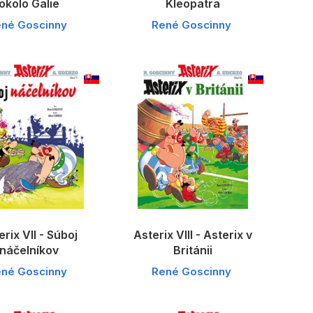
okolo Galie
Kleopatra
né Goscinny
René Goscinny
erix VII - Súboj
Asterix VIII - Asterix v
náčelníkov
Británii
né Goscinny
René Goscinny