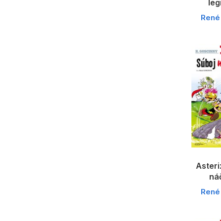
le
René
Asteri
ná
René