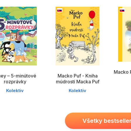
Všetky kategórie
Macko P
uey – 5-minútové
Macko Puf - Kniha
rozprávky
múdrostí Macka Puf
Kolektiv
Kolektiv
Všetky bestselle