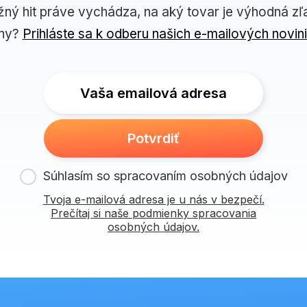
žný hit práve vychádza, na aký tovar je výhodná zľ
ny?
Prihláste sa k odberu našich e-mailových novin
Vaša emailová adresa
Potvrdiť
Súhlasím so spracovaním osobných údajov
Tvoja e-mailová adresa je u nás v bezpečí.
Prečítaj si naše podmienky spracovania
osobných údajov.