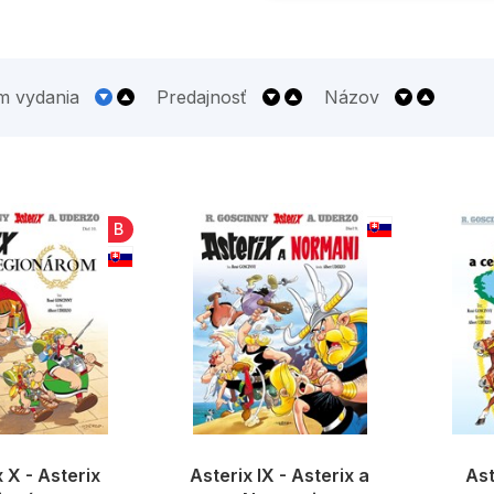
m vydania
Predajnosť
Názov
B
 X - Asterix
Asterix IX - Asterix a
Ast