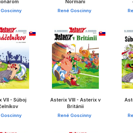
gionárom
Normani
 Goscinny
René Goscinny
Re
x VII - Súboj
Asterix VIII - Asterix v
Ast
čelníkov
Británii
 Goscinny
René Goscinny
Re