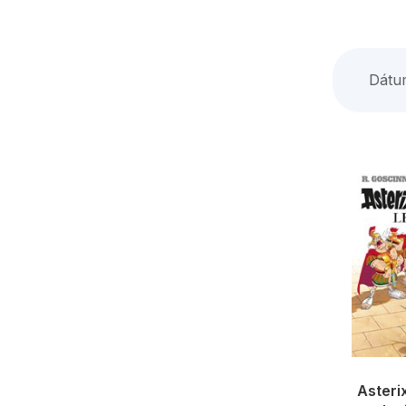
Dátu
Asterix