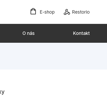
E-shop
Restorio
O nás
Kontakt
lých
Darčekové publikácie
Kalendáre, diáre
Poézia
Výchova a pedagogika
ky
týl