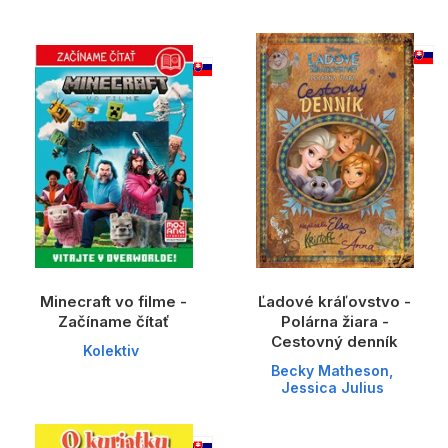
Komiks
Počítače
Poézia
Populárno - náučné pre deti
Predškoláci
Výchova a pedagogika
Young adult
Zdravie a životný štýl
Minecraft vo filme -
Ľadové kráľovstvo -
Začíname čítať
Polárna žiara -
Cestovný denník
Kolektiv
Všetky kategórie
Becky Matheson
,
Jessica Julius