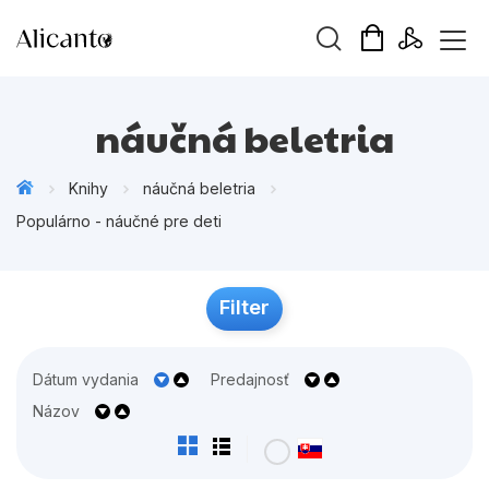
Hľadaný výraz
náučná beletria
Knihy
náučná beletria
Populárno - náučné pre deti
Beletria pre deti
Beletria pre dospelých
Filter
Darčekové publikácie
lohy
Doplnkový sortiment
Dátum vydania
Predajnosť
Hobby
Názov
Kalendáre, diáre