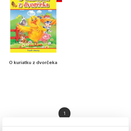
O kuriatku z dvorčeka
1
Celkom kníh:
3