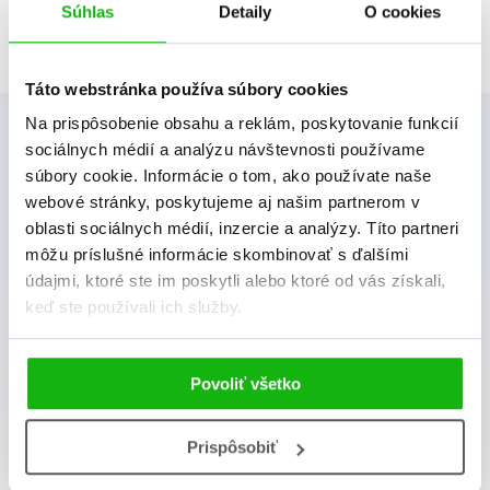
Súhlas
Detaily
O cookies
Táto webstránka používa súbory cookies
Na prispôsobenie obsahu a reklám, poskytovanie funkcií
sociálnych médií a analýzu návštevnosti používame
súbory cookie. Informácie o tom, ako používate naše
webové stránky, poskytujeme aj našim partnerom v
oblasti sociálnych médií, inzercie a analýzy. Títo partneri
môžu príslušné informácie skombinovať s ďalšími
údajmi, ktoré ste im poskytli alebo ktoré od vás získali,
albatros media newsletter
keď ste používali ich služby.
Zaujíma Vás, aký knižný hit práve vychádza, na aký
tovar je výhodná zľava, aká beží súťaž o ceny?
Povoliť všetko
Prihláste sa k odberu našich e-mailových noviniek
!
Prispôsobiť
Vaša emailová adresa